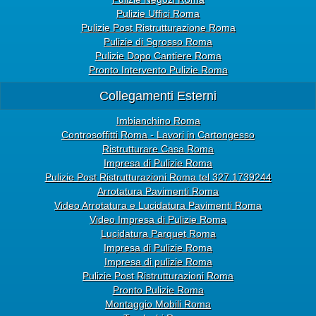
Pulizie Uffici Roma
Pulizie Post Ristrutturazione Roma
Pulizie di Sgrosso Roma
Pulizie Dopo Cantiere Roma
Pronto Intervento Pulizie Roma
Collegamenti Esterni
Imbianchino Roma
Controsoffitti Roma - Lavori in Cartongesso
Ristrutturare Casa Roma
Impresa di Pulizie Roma
Pulizie Post Ristrutturazioni Roma tel 327.1739244
Arrotatura Pavimenti Roma
Video Arrotatura e Lucidatura Pavimenti Roma
Video Impresa di Pulizie Roma
Lucidatura Parquet Roma
Impresa di Pulizie Roma
Impresa di pulizie Roma
Pulizie Post Ristrutturazioni Roma
Pronto Pulizie Roma
Montaggio Mobili Roma