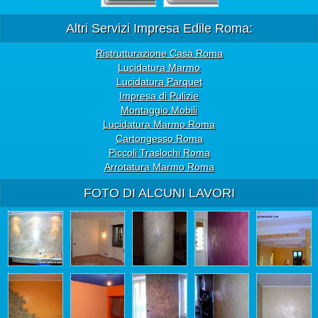
Altri Servizi Impresa Edile Roma:
Ristrutturazione Casa Roma
Lucidatura Marmo
Lucidatura Parquet
Impresa di Pulizie
Montaggio Mobili
Lucidatura Marmo Roma
Cartongesso Roma
Piccoli Traslochi Roma
Arrotatura Marmo Roma
FOTO DI ALCUNI LAVORI