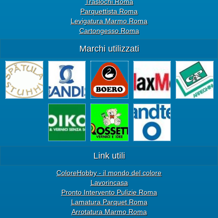
Traslochi Roma
Parquettista Roma
Levigatura Marmo Roma
Cartongesso Roma
Marchi utilizzati
Link utili
ColoreHobby - il mondo del colore
Lavorincasa
Pronto Intervento Pulizie Roma
Lamatura Parquet Roma
Arrotatura Marmo Roma