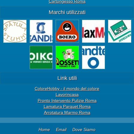
Cartongesso Roma
Marchi utilizzati
Link utili
ColoreHobby - il mondo del colore
Lavorincasa
Pronto Intervento Pulizie Roma
Lamatura Parquet Roma
Arrotatura Marmo Roma
Home
Email
Dove Siamo