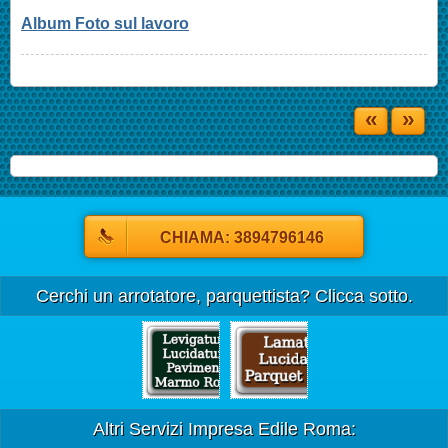
Album Foto sul lavoro
«
»
CHIAMA: 3894796146
Cerchi un arrotatore, parquettista? Clicca sotto.
Altri Servizi Impresa Edile Roma: