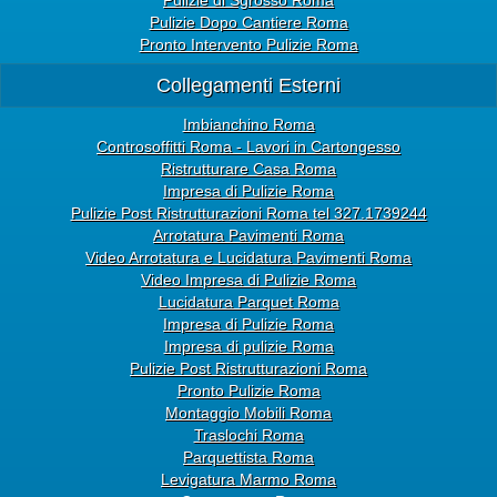
Pulizie Dopo Cantiere Roma
Pronto Intervento Pulizie Roma
Collegamenti Esterni
Imbianchino Roma
Controsoffitti Roma - Lavori in Cartongesso
Ristrutturare Casa Roma
Impresa di Pulizie Roma
Pulizie Post Ristrutturazioni Roma tel 327.1739244
Arrotatura Pavimenti Roma
Video Arrotatura e Lucidatura Pavimenti Roma
Video Impresa di Pulizie Roma
Lucidatura Parquet Roma
Impresa di Pulizie Roma
Impresa di pulizie Roma
Pulizie Post Ristrutturazioni Roma
Pronto Pulizie Roma
Montaggio Mobili Roma
Traslochi Roma
Parquettista Roma
Levigatura Marmo Roma