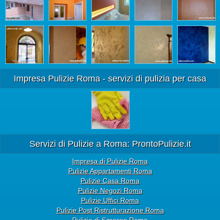
Impresa Pulizie Roma - servizi di pulizia per casa
Servizi di Pulizie a Roma: ProntoPulizie.it
Impresa di Pulizie Roma
Pulizie Appartamenti Roma
Pulizie Casa Roma
Pulizie Negozi Roma
Pulizie Uffici Roma
Pulizie Post Ristrutturazione Roma
Pulizie di Sgrosso Roma