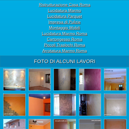
Ristrutturazione Casa Roma
Lucidatura Marmo
Lucidatura Parquet
Impresa di Pulizie
Montaggio Mobili
Lucidatura Marmo Roma
Cartongesso Roma
Piccoli Traslochi Roma
Arrotatura Marmo Roma
FOTO DI ALCUNI LAVORI