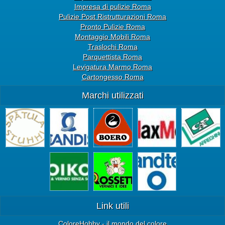
Impresa di pulizie Roma
Pulizie Post Ristrutturazioni Roma
Pronto Pulizie Roma
Montaggio Mobili Roma
Traslochi Roma
Parquettista Roma
Levigatura Marmo Roma
Cartongesso Roma
Marchi utilizzati
Link utili
ColoreHobby - il mondo del colore