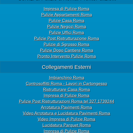
Impresa di Pulizie Roma
Pulizie Appartamenti Roma
Pulizie Casa Roma
Pulizie Negozi Roma
Pulizie Uffici Roma
Pulizie Post Ristrutturazione Roma
Pulizie di Sgrosso Roma
Pulizie Dopo Cantiere Roma
Pronto Intervento Pulizie Roma
Collegamenti Esterni
Imbianchino Roma
Controsoffitti Roma - Lavori in Cartongesso
Ristrutturare Casa Roma
Impresa di Pulizie Roma
Pulizie Post Ristrutturazioni Roma tel 327.1739244
Arrotatura Pavimenti Roma
Video Arrotatura e Lucidatura Pavimenti Roma
Video Impresa di Pulizie Roma
Lucidatura Parquet Roma
Impresa di Pulizie Roma