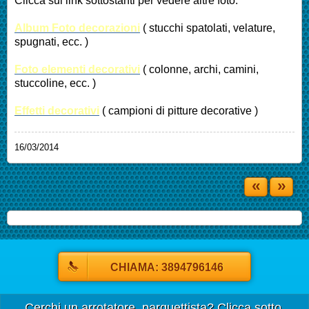
Clicca sui link sottostanti per vedere altre foto:
Album Foto decorazioni
( stucchi spatolati, velature,
spugnati, ecc. )
Foto elementi decorativi
( colonne, archi, camini,
stuccoline, ecc. )
Effetti decorativi
( campioni di pitture decorative )
16/03/2014
«
»
CHIAMA: 3894796146
Cerchi un arrotatore, parquettista? Clicca sotto.