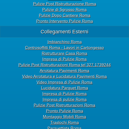
Pulizie Post Ristrutturazione Roma
Pulizie di Sgrosso Roma
Pulizie Dopo Cantiere Roma
Pronto Intervento Pulizie Roma
Collegamenti Esterni
Imbianchino Roma
Controsoffitti Roma - Lavori in Cartongesso
Ristrutturare Casa Roma
Impresa di Pulizie Roma
Pulizie Post Ristrutturazioni Roma tel 327.1739244
Arrotatura Pavimenti Roma
Video Arrotatura e Lucidatura Pavimenti Roma
Video Impresa di Pulizie Roma
Lucidatura Parquet Roma
Impresa di Pulizie Roma
Impresa di pulizie Roma
Pulizie Post Ristrutturazioni Roma
Pronto Pulizie Roma
Montaggio Mobili Roma
Traslochi Roma
Parquettista Roma