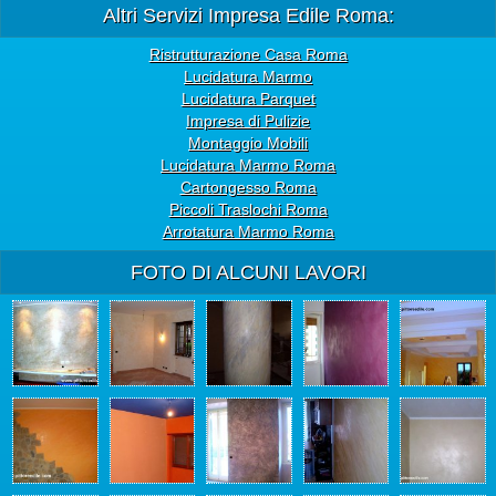
Altri Servizi Impresa Edile Roma:
Ristrutturazione Casa Roma
Lucidatura Marmo
Lucidatura Parquet
Impresa di Pulizie
Montaggio Mobili
Lucidatura Marmo Roma
Cartongesso Roma
Piccoli Traslochi Roma
Arrotatura Marmo Roma
FOTO DI ALCUNI LAVORI