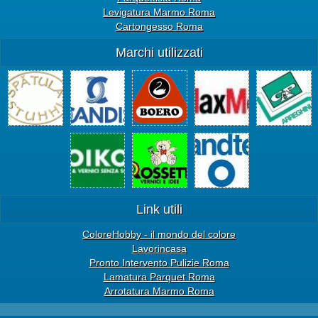
Levigatura Marmo Roma
Cartongesso Roma
Marchi utilizzati
Link utili
ColoreHobby - il mondo del colore
Lavorincasa
Pronto Intervento Pulizie Roma
Lamatura Parquet Roma
Arrotatura Marmo Roma