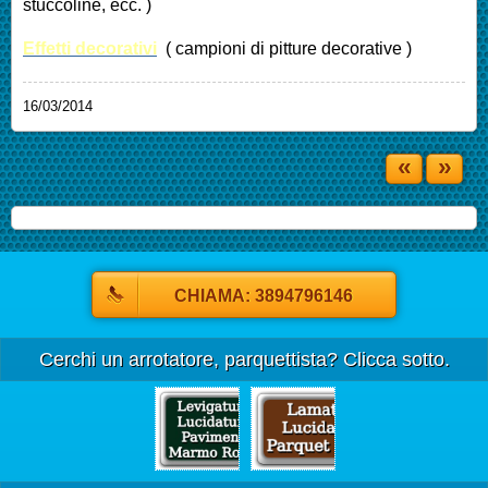
stuccoline, ecc. )
Effetti decorativi
( campioni di pitture decorative )
16/03/2014
«
»
CHIAMA: 3894796146
Cerchi un arrotatore, parquettista? Clicca sotto.