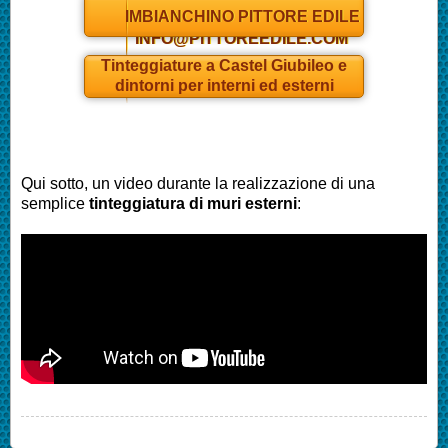
Daniel
IMBIANCHINO PITTORE EDILE
INFO@PITTOREEDILE.COM
Tinteggiature a
Castel Giubileo
e
dintorni per interni ed esterni
Qui sotto, un video durante la realizzazione di una
semplice
tinteggiatura di muri esterni
: