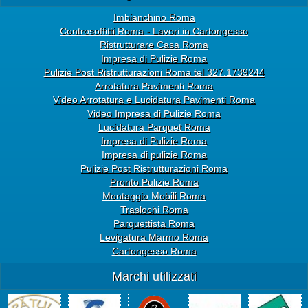
Imbianchino Roma
Controsoffitti Roma - Lavori in Cartongesso
Ristrutturare Casa Roma
Impresa di Pulizie Roma
Pulizie Post Ristrutturazioni Roma tel 327.1739244
Arrotatura Pavimenti Roma
Video Arrotatura e Lucidatura Pavimenti Roma
Video Impresa di Pulizie Roma
Lucidatura Parquet Roma
Impresa di Pulizie Roma
Impresa di pulizie Roma
Pulizie Post Ristrutturazioni Roma
Pronto Pulizie Roma
Montaggio Mobili Roma
Traslochi Roma
Parquettista Roma
Levigatura Marmo Roma
Cartongesso Roma
Marchi utilizzati