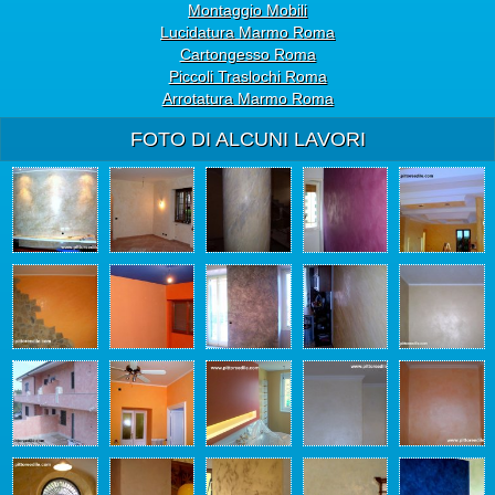
Montaggio Mobili
Lucidatura Marmo Roma
Cartongesso Roma
Piccoli Traslochi Roma
Arrotatura Marmo Roma
FOTO DI ALCUNI LAVORI