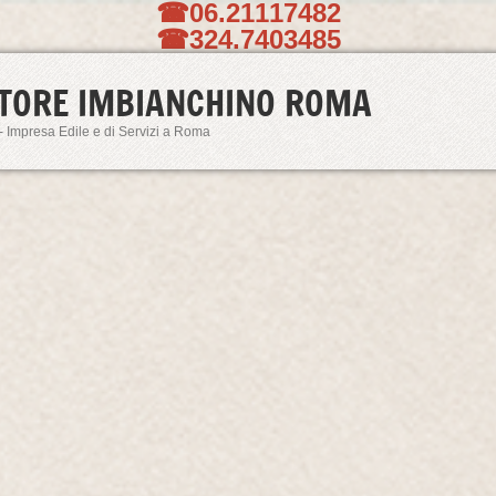
☎06.21117482
☎324.7403485
TORE IMBIANCHINO ROMA
- Impresa Edile e di Servizi a Roma