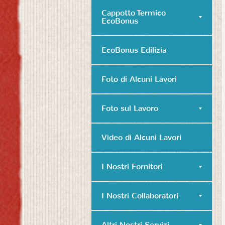
Cappotto Termico
EcoBonus
EcoBonus Edilizia
Foto di Alcuni Lavori
Foto sul Lavoro
Video di Alcuni Lavori
I Nostri Fornitori
I Nostri Collaboratori
Altri Nostri Servizi