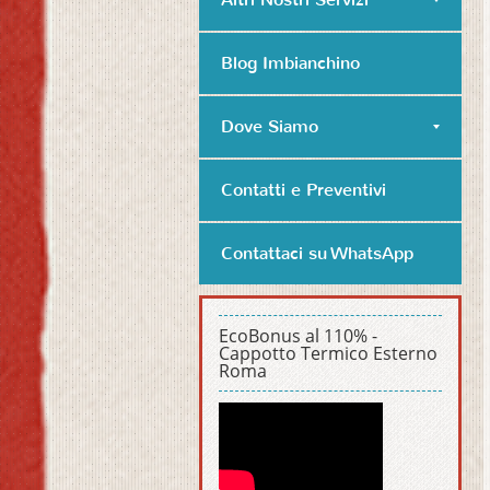
Blog Imbianchino
Dove Siamo
Contatti e Preventivi
Contattaci su WhatsApp
EcoBonus al 110% -
Cappotto Termico Esterno
Roma