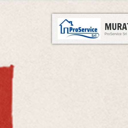
MURA
ProService Srl 