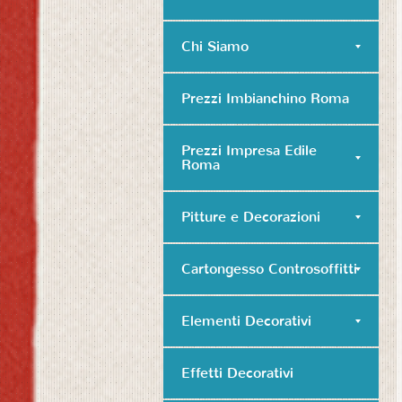
Chi Siamo
Prezzi Imbianchino Roma
Prezzi Impresa Edile
Roma
Pitture e Decorazioni
Cartongesso Controsoffitti
Elementi Decorativi
Effetti Decorativi