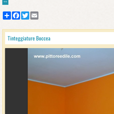
<<
Share
Facebook
Twitter
Email
Tinteggiature Boccea