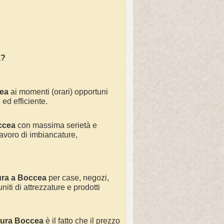
a
?
ea
ai momenti (orari) opportuni
 ed efficiente.
ccea
con massima serietà e
avoro di
imbiancature,
ura a
Boccea
per
case, negozi,
niti di attrezzature e prodotti
tura
Boccea
è il fatto che il prezzo