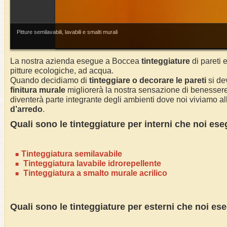
Pitture semilavabili, lavabili e smalti murali
La nostra azienda esegue a
Boccea
tinteggiature
di pareti e
pitture ecologiche, ad acqua.
Quando decidiamo di
tinteggiare o decorare le pareti
si dev
finitura murale
migliorerà la nostra sensazione di benessere 
diventerà parte integrante degli ambienti dove noi viviamo alla
d’arredo
.
Quali sono le tinteggiature per interni che noi e
Tinteggiatura semilavabile
Tinteggiatura lavabile idrorepellente
Tinteggiatura a smalto murale acrilico
Quali sono le tinteggiature per esterni che noi e