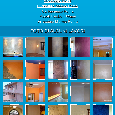
Montaggio Mobili
Lucidatura Marmo Roma
Cartongesso Roma
Piccoli Traslochi Roma
Arrotatura Marmo Roma
FOTO DI ALCUNI LAVORI