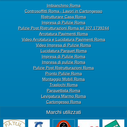
Imbianchino Roma
Controsoffitti Roma - Lavori in Cartongesso
Ristrutturare Casa Roma
Impresa di Pulizie Roma
Pulizie Post Ristrutturazioni Roma tel 327.1739244
Arrotatura Pavimenti Roma
Video Arrotatura e Lucidatura Pavimenti Roma
Video Impresa di Pulizie Roma
Lucidatura Parquet Roma
Impresa di Pulizie Roma
Impresa di pulizie Roma
Pulizie Post Ristrutturazioni Roma
Pronto Pulizie Roma
Montaggio Mobili Roma
Traslochi Roma
Parquettista Roma
Levigatura Marmo Roma
Cartongesso Roma
Marchi utilizzati