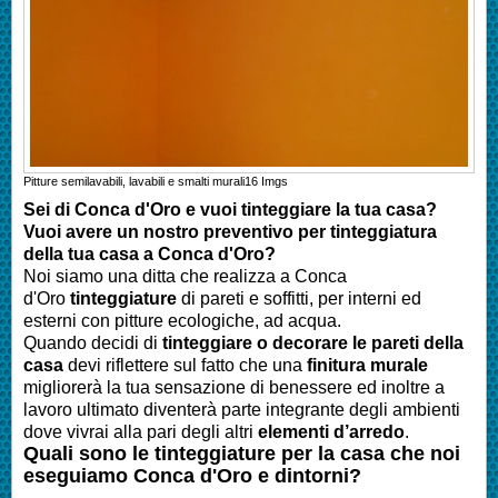
Pitture semilavabili, lavabili e smalti murali
16
Imgs
Sei di
Conca d'Oro
e vuoi tinteggiare la tua casa?
Vuoi avere un nostro preventivo per tinteggiatura
della tua casa a
Conca d'Oro
?
Noi siamo una ditta che realizza a
Conca
d'Oro
tinteggiature
di pareti e soffitti, per interni ed
esterni con pitture ecologiche, ad acqua.
Quando decidi di
tinteggiare o decorare le pareti della
casa
devi riflettere sul fatto che una
finitura murale
migliorerà la tua sensazione di benessere ed inoltre a
lavoro ultimato diventerà parte integrante degli ambienti
dove vivrai alla pari degli altri
elementi d’arredo
.
Quali sono le tinteggiature per la casa che noi
eseguiamo Conca d'Oro e dintorni?