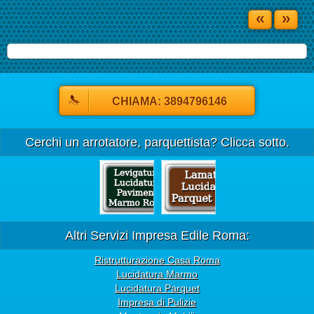
«
»
CHIAMA: 3894796146
Cerchi un arrotatore, parquettista? Clicca sotto.
Altri Servizi Impresa Edile Roma:
Ristrutturazione Casa Roma
Lucidatura Marmo
Lucidatura Parquet
Impresa di Pulizie