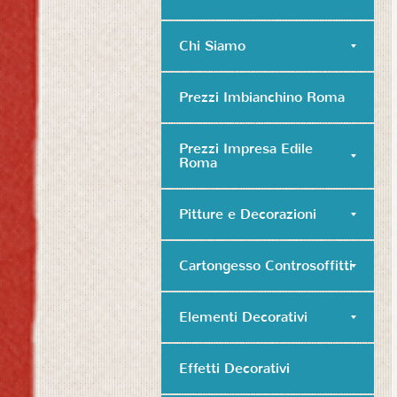
Chi Siamo
Prezzi Imbianchino Roma
Prezzi Impresa Edile
Roma
Pitture e Decorazioni
Cartongesso Controsoffitti
Elementi Decorativi
Effetti Decorativi