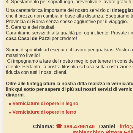
4. Spostamento per sopralluogo, preventivo e lavoro gratuiti
Una caratteristica importante del nostro servizio di
tinteggia
che il prezzo non cambia in base alla distanza. Eseguiamo
t
Provincia di Roma
senza spese aggiuntive per il viagggio.
5. Garanzie dei risultati
Garantiamo servizi di alta qualità per ogni cliente. Provate i n
casa Casal de Pazzi
per credere!
Siamo disponibili ad eseguire il lavoro per qualsiasi Vostro
massimo livello!
Ci impegnamo a fare del nostro meglio per tenere in conside
cliente. Pertanto, la nostra filosofia si basa sulla costruzione
fiducia con tutti i nostri clienti.
Oltre alle tinteggiature la nostra ditta realizza le vernicia
link qui sotto per sapere di più sui nostri servizi di verni
dintorni.
Verniciature di opere in legno
Verniciature di opere in ferro
Chiama:
☎ 389.4796146
Daniel
info@
Imbianchino Pittore Edi