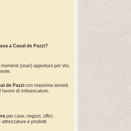
casa a Casal de Pazzi?
 momenti (orari) opportuni per Voi,
iente.
sal de Pazzi
con massima serietà
 lavoro di
imbiancature,
ura
per
case, negozi, uffici,
 attrezzature e prodotti