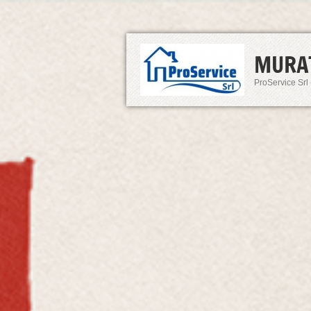
MURA
ProService Srl 