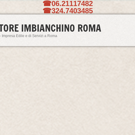
☎06.21117482
☎324.7403485
TORE IMBIANCHINO ROMA
- Impresa Edile e di Servizi a Roma