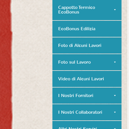
Cappotto Termico
EcoBonus
EcoBonus Edilizia
Foto di Alcuni Lavori
Foto sul Lavoro
Video di Alcuni Lavori
I Nostri Fornitori
I Nostri Collaboratori
Altri Nostri Servizi