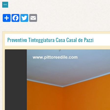
<<
Share
Facebook
Twitter
Email
Preventivo Tinteggiatura Casa Casal de Pazzi