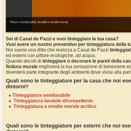
Pitture semilavabili, lavabili e smalti murali
Sei di
Casal de Pazzi
e vuoi tinteggiare la tua casa?
Vuoi avere un nostro preventivo per tinteggiatura della 
Noi siamo una ditta che realizza a Casal de Pazzi
tinteggia
ed esterni con pitture ecologiche, ad acqua.
Quando decidi di
tinteggiare o decorare le pareti della ca
finitura murale
migliorerà la tua sensazione di benessere ed 
diventerà parte integrante degli ambienti dove vivrai alla pari 
Quali sono le tinteggiature per la casa che noi e
dintorni?
Tinteggiatura semilavabile
Tinteggiatura lavabile idrorepellente
Tinteggiatura a smalto murale acrilico
Quali sono le tinteggiature per esterni che noi es