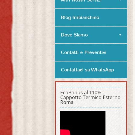
Blog Imbianchino
Dove Siamo
Contatti e Preventivi
Contattaci su WhatsApp
EcoBonus al 110% -
Cappotto Termico Esterno
Roma