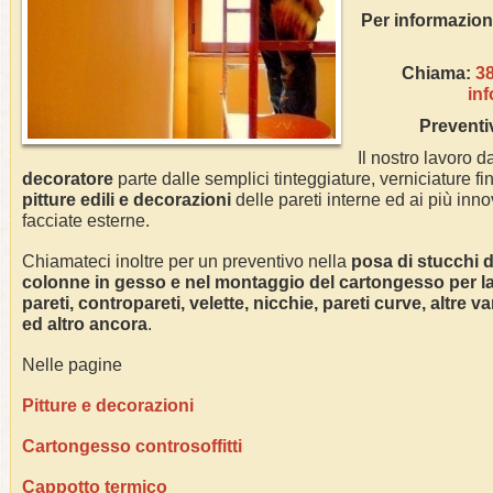
Per inform
Chiama:
3
in
Preventi
Il nostro lavoro da
decoratore
parte dalle semplici tinteggiature, verniciature fin
pitture edili e decorazioni
delle pareti interne ed ai più innov
facciate esterne.
Chiamateci inoltre per un preventivo nella
posa di stucchi de
colonne in gesso e nel montaggio del cartongesso per la r
pareti, contropareti, velette, nicchie, pareti curve, altre 
ed altro ancora
.
Nelle pagine
Pitture e decorazioni
Cartongesso controsoffitti
Cappotto termico