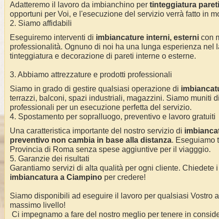
Adatteremo il lavoro da imbianchino per
tinteggiatura pareti 
opportuni per Voi, e l'esecuzione del servizio verrà fatto in m
2. Siamo affidabili
Eseguiremo interventi di
imbiancature interni, esterni
con 
professionalità.
Ognuno di noi ha una lunga esperienza nel l
tinteggiatura e decorazione di pareti interne o esterne
.
3. Abbiamo attrezzature e prodotti professionali
Siamo in grado di gestire qualsiasi operazione di
imbiancat
terrazzi, balconi, spazi industriali, magazzini. Siamo muniti di
professionali per un esecuzione perfetta del servizio
.
4. Spostamento per sopralluogo, preventivo e lavoro gratuiti
Una caratteristica importante del nostro servizio di
imbianca
preventivo non cambia in base alla distanza
. Eseguiamo
Provincia di Roma
senza spese aggiuntive per il viagggio.
5. Garanzie dei risultati
Garantiamo servizi di alta qualità per ogni cliente. Chiedete i
imbiancatura a
Ciampino
per credere!
Siamo disponibili ad eseguire il lavoro per qualsiasi Vostro
massimo livello!
Ci impegnamo a fare del nostro meglio per tenere in conside