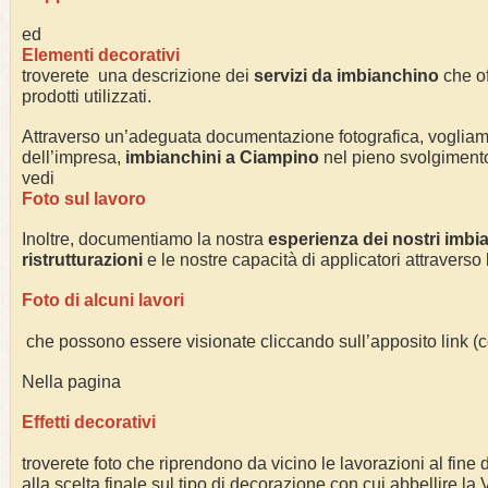
ed
Elementi decorativi
troverete una descrizione dei
servizi da imbianchino
che of
prodotti utilizzati.
Attraverso un’adeguata documentazione fotografica, voglia
dell’impresa,
imbianchini a
Ciampino
nel pieno svolgimento d
vedi
Foto sul lavoro
Inoltre, documentiamo la nostra
esperienza dei nostri imbi
ristrutturazioni
e le nostre capacità di applicatori attraverso
Foto di alcuni lavori
che possono essere visionate cliccando sull’apposito link 
Nella pagina
Effetti decorativi
troverete foto che riprendono da vicino le lavorazioni al fine di
alla scelta finale sul tipo di decorazione con cui abbellire la