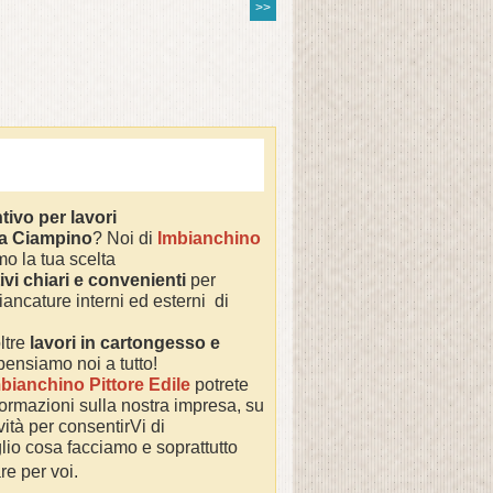
>>
tivo per lavori
 a
Ciampino
? Noi di
Imbianchino
o la tua scelta
ivi chiari e convenienti
per
iancature interni ed esterni di
ltre
lavori in cartongesso e
 pensiamo noi a tutto!
bianchino Pittore Edile
potrete
nformazioni sulla nostra impresa,
su
ività per consentirVi di
io cosa facciamo e soprattutto
re per voi.