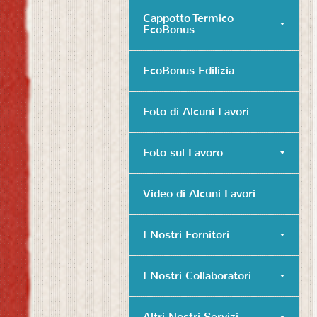
Cappotto Termico
EcoBonus
EcoBonus Edilizia
Foto di Alcuni Lavori
Foto sul Lavoro
Video di Alcuni Lavori
I Nostri Fornitori
I Nostri Collaboratori
Altri Nostri Servizi