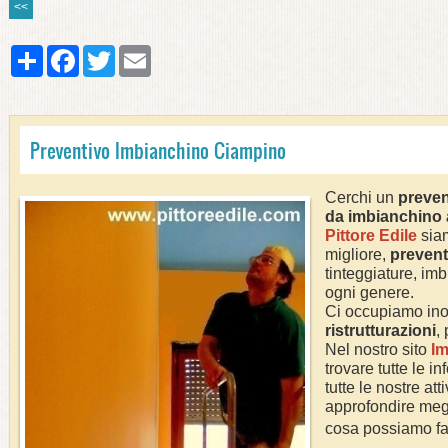
<<
Share
Facebook
Twitter
Email
Preventivo Imbianchino Ciampino
Cerchi un
preven
da imbianchino
Pittore Edile
siam
migliore,
prevent
tinteggiature, imb
ogni genere.
Ci occupiamo ino
ristrutturazioni
,
Nel nostro sito
Im
trovare tutte le i
tutte le nostre att
approfondire megl
cosa possiamo fa