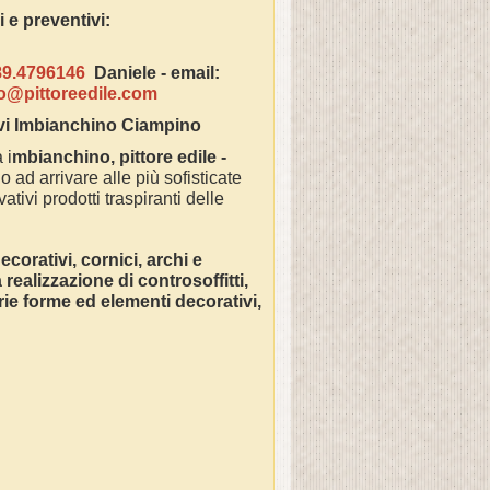
azioni e preventivi:
89.4796146
Daniele -
email:
fo@pittoreedile.com
vi Imbianchino Ciampino
 i
mbianchino, pittore edile -
o ad arrivare alle più sofisticate
ativi prodotti traspiranti delle
corativi, cornici, archi e
ealizzazione di controsoffitti,
varie forme ed elementi decorativi,