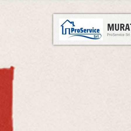
MURA
ProService Srl 