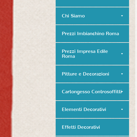
Chi Siamo
Prezzi Imbianchino Roma
Prezzi Impresa Edile
Roma
Pitture e Decorazioni
Cartongesso Controsoffitti
Elementi Decorativi
Effetti Decorativi