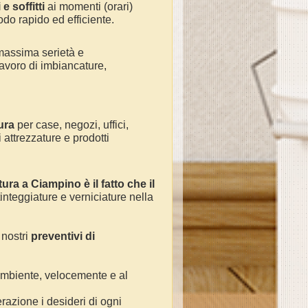
e soffitti
ai momenti (orari)
odo rapido ed efficiente.
massima serietà e
avoro di
imbiancature,
ura
per
case, negozi, uffici,
 attrezzature e prodotti
tura a
Ciampino
è il fatto che il
tinteggiature e verniciature nella
 nostri
preventivi di
 ambiente, velocemente e al
razione i desideri di ogni