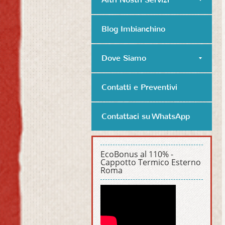
Blog Imbianchino
Dove Siamo
Contatti e Preventivi
Contattaci su WhatsApp
EcoBonus al 110% -
Cappotto Termico Esterno
Roma