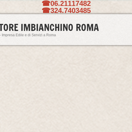
☎06.21117482
☎324.7403485
TORE IMBIANCHINO ROMA
- Impresa Edile e di Servizi a Roma