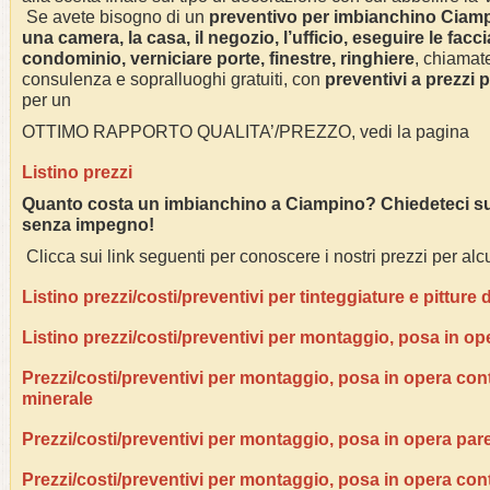
Se avete bisogno di un
preventivo per imbianchino
Ciam
una camera, la casa, il negozio, l’ufficio, eseguire le facci
condominio, verniciare porte, finestre, ringhiere
, chiamate
consulenza e sopralluoghi gratuiti, con
preventivi a prezzi 
per un
OTTIMO RAPPORTO QUALITA’/PREZZO, vedi la pagina
Listino prezzi
Quanto costa un imbianchino a
Ciampino
? Chiedeteci su
senza impegno!
Clicca sui link seguenti per conoscere i nostri prezzi per alcu
Listino prezzi/costi/preventivi per tinteggiature e pitture
Listino prezzi/costi/preventivi per montaggio, posa in op
Prezzi/costi/preventivi per montaggio, posa in opera contr
minerale
Prezzi/costi/preventivi per montaggio, posa in opera pare
Prezzi/costi/preventivi per montaggio, posa in opera con