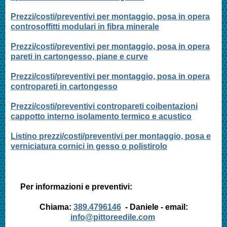
Prezzi/costi/preventivi per montaggio, posa in opera
controsoffitti modulari in fibra minerale
Prezzi/costi/preventivi per montaggio, posa in opera
pareti in cartongesso, piane e curve
Prezzi/costi/preventivi per montaggio, posa in opera
contropareti in cartongesso
Prezzi/costi/preventivi contropareti coibentazioni
cappotto interno isolamento termico e acustico
Listino prezzi/costi/preventivi per montaggio, posa e
verniciatura cornici in gesso o polistirolo
Per informazioni e preventivi:
Chiama:
389.4796146
- Daniele - email:
info@pittoreedile.com