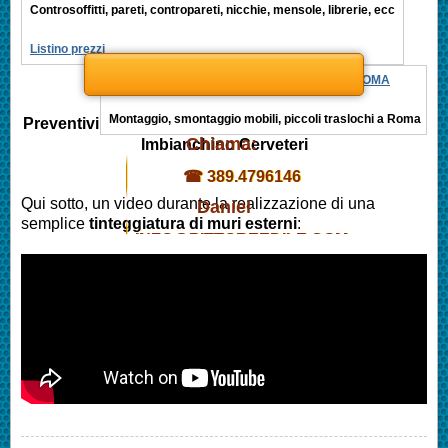
Controsoffitti, pareti, contropareti, nicchie, mensole, librerie, ecc
Listino prezzi
MONTAGGIO MOBILI, PICCOLI TRASLOCHI ROMA
Montaggio, smontaggio mobili, piccoli traslochi a Roma
Preventivi
Chiama:
Imbianchino
Cerveteri
☎ 389.4796146
Qui sotto, un video durante la realizzazione di una
Daniel
semplice
tinteggiatura di muri esterni
:
INFO@PITTOREEDILE.COM