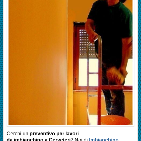
Cerchi un
preventivo per lavori
da imbianchino a
Cerveteri
? Noi di
Imbianchino