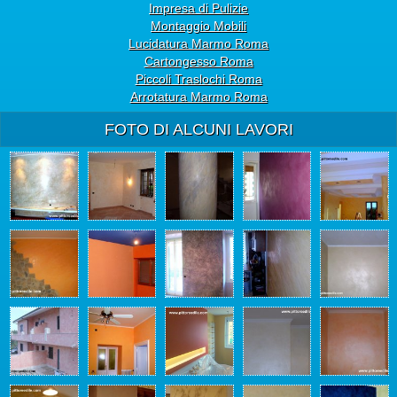
Impresa di Pulizie
Montaggio Mobili
Lucidatura Marmo Roma
Cartongesso Roma
Piccoli Traslochi Roma
Arrotatura Marmo Roma
FOTO DI ALCUNI LAVORI