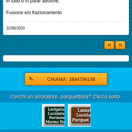
in tutto o in parte abusive,
Fusione e/o frazionamento
11/06/2020
«
»
CHIAMA: 3894796146
Cerchi un arrotatore, parquettista? Clicca sotto.