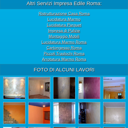
Altri Servizi Impresa Edile Roma:
Ristrutturazione Casa Roma
Lucidatura Marmo
Lucidatura Parquet
Impresa di Pulizie
Montaggio Mobili
Lucidatura Marmo Roma
Cartongesso Roma
Piccoli Traslochi Roma
Arrotatura Marmo Roma
FOTO DI ALCUNI LAVORI