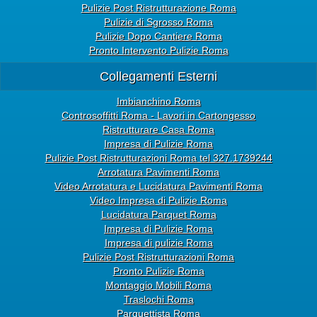
Pulizie Post Ristrutturazione Roma
Pulizie di Sgrosso Roma
Pulizie Dopo Cantiere Roma
Pronto Intervento Pulizie Roma
Collegamenti Esterni
Imbianchino Roma
Controsoffitti Roma - Lavori in Cartongesso
Ristrutturare Casa Roma
Impresa di Pulizie Roma
Pulizie Post Ristrutturazioni Roma tel 327.1739244
Arrotatura Pavimenti Roma
Video Arrotatura e Lucidatura Pavimenti Roma
Video Impresa di Pulizie Roma
Lucidatura Parquet Roma
Impresa di Pulizie Roma
Impresa di pulizie Roma
Pulizie Post Ristrutturazioni Roma
Pronto Pulizie Roma
Montaggio Mobili Roma
Traslochi Roma
Parquettista Roma