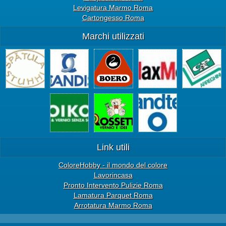
Levigatura Marmo Roma
Cartongesso Roma
Marchi utilizzati
Link utili
ColoreHobby - il mondo del colore
Lavorincasa
Pronto Intervento Pulizie Roma
Lamatura Parquet Roma
Arrotatura Marmo Roma