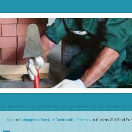
Home
»
Cartongesso Servizi
»
Controsoffitti Preventivi
» Controsoffitti Selci Pre