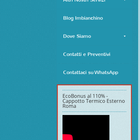
Blog Imbianchino
Dove Siamo
Contatti e Preventivi
Contattaci su WhatsApp
EcoBonus al 110% -
Cappotto Termico Esterno
Roma