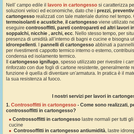
Nell' campo edile il
lavoro in cartongesso
si caratterizza pe
soluzioni veloci ed economiche, dato che i
prezzi, preventiv
cartongesso
realizzati con tale materiale durino nel tempo.
termoisolanti e acustiche
,
il cartongesso
viene utilizato ne
eseguire
controsoffitti, pareti contropareti ed altri lavori
soppalchi, nicchie , archi, ecc
. Nello stesso tempo, per situ
presenza di umidità all’interno di bagni e cucine e bisogna u
idrorepellenti
. I
pannelli di cartongesso
abbinati a pannelli 
per rivestimenti cappotto termico interno o esterno, contribui
condensa ed isolamento termico.
Il
cartongesso ignifugo
, spesso utilizzato per rivestire i c
rinforzato con due fogli di cartone resistente, generalmente rea
funzione è quella di diventare un'armatura. In pratica è il m
la sua resistenza al fuoco.
I nostri servizi per lavori in cartong
1.
Controsoffitti in cartongesso
- Come sono realizzati, pe
controssoffitti in cartongesso?
Controssoffitti in cartongesso
lastre normali per tutti gl
cucine
Controsoffitti in cartongesso antiumidità
, lastre idror