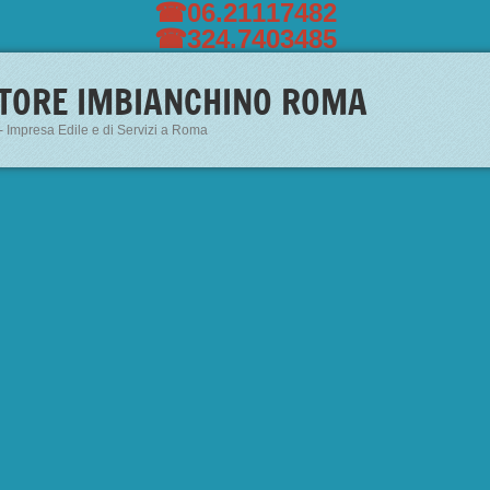
☎06.21117482
☎324.7403485
TORE IMBIANCHINO ROMA
- Impresa Edile e di Servizi a Roma