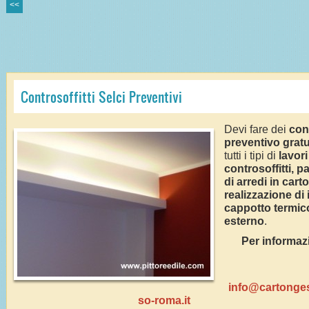
<<
Controsoffitti Selci Preventivi
Devi fare dei
cont
preventivo gratu
tutti i tipi di
lavori
controsoffitti, p
di arredi in cart
realizzazione di 
cappotto termic
esterno
.
Per informazi
info@cartonge
so-roma.it