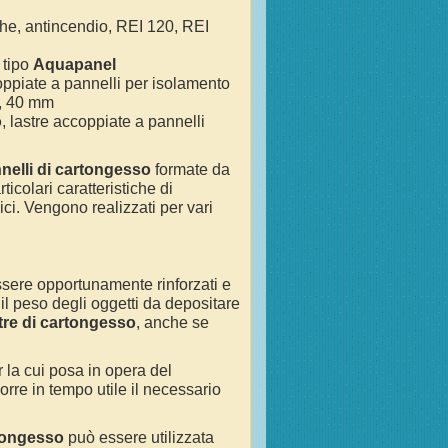
ughe, antincendio, REI 120, REI
 tipo
Aquapanel
coppiate a pannelli per isolamento
m, 40 mm
o
, lastre accoppiate a pannelli
nelli di cartongesso
formate da
icolari caratteristiche di
ici. Vengono realizzati per vari
sere opportunamente rinforzati e
 il peso degli oggetti da depositare
tre di cartongesso
, anche se
r la cui posa in opera del
re in tempo utile il necessario
rtongesso
può essere utilizzata