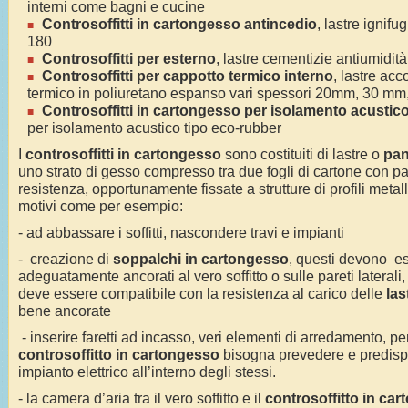
interni come bagni e cucine
Controsoffitti in cartongesso antincedio
, lastre ignif
180
Controsoffitti per esterno
, lastre cementizie antiumidità
Controsoffitti per cappotto termico interno
, lastre ac
termico in poliuretano espanso vari spessori 20mm, 30 m
Controsoffitti in cartongesso per isolamento acustic
per isolamento acustico tipo eco-rubber
I
controsoffitti in cartongesso
sono costituiti di lastre o
pan
uno strato di gesso compresso tra due fogli di cartone con part
resistenza, opportunamente fissate a strutture di profili metall
motivi come per esempio:
- ad abbassare i soffitti, nascondere travi e impianti
- creazione di
soppalchi in cartongesso
, questi devono es
adeguatamente ancorati al vero soffitto o sulle pareti laterali,
deve essere compatibile con la resistenza al carico delle
las
bene ancorate
- inserire faretti ad incasso, veri elementi di arredamento, pe
controsoffitto in cartongesso
bisogna prevedere e predispor
impianto elettrico all’interno degli stessi.
- la camera d’aria tra il vero soffitto e il
controsoffitto in ca