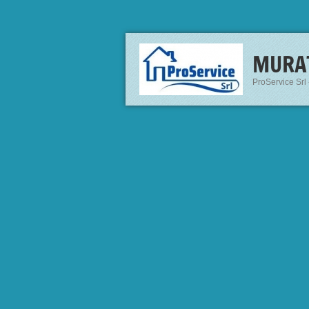
MURA
ProService Srl 