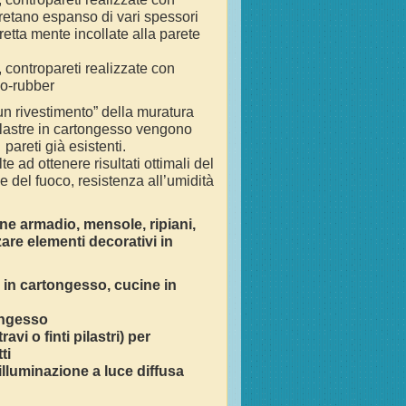
uretano espanso di vari spessori
etta mente incollate alla parete
, contropareti realizzate con
co-rubber
n rivestimento” della muratura
e lastre in cartongesso vengono
 pareti già esistenti.
te ad ottenere risultati ottimali del
e del fuoco, resistenza all’umidità
ne armadio, mensole, ripiani,
zare elementi decorativi in
e in cartongesso, cucine in
tongesso
avi o finti pilastri) per
tti
lluminazione a luce diffusa