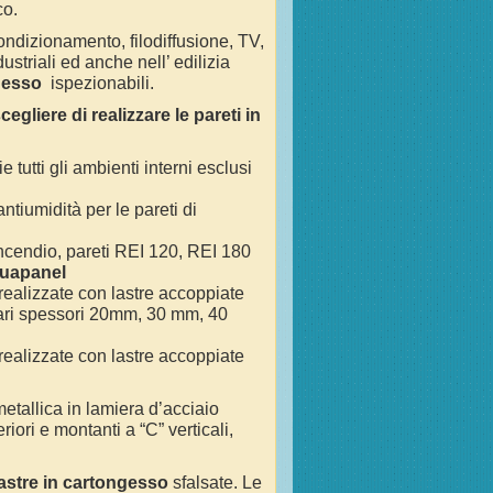
ico.
 condizionamento, filodiffusione, TV,
ustriali ed anche nell’ edilizia
ngesso
ispezionabili.
gliere di realizzare le pareti in
e tutti gli ambienti interni esclusi
 antiumidità per le pareti di
tincendio, pareti REI 120, REI 180
uapanel
 realizzate con lastre accoppiate
vari spessori 20mm, 30 mm, 40
 realizzate con lastre accoppiate
etallica in lamiera d’acciaio
iori e montanti a “C” verticali,
lastre in cartongesso
sfalsate. Le