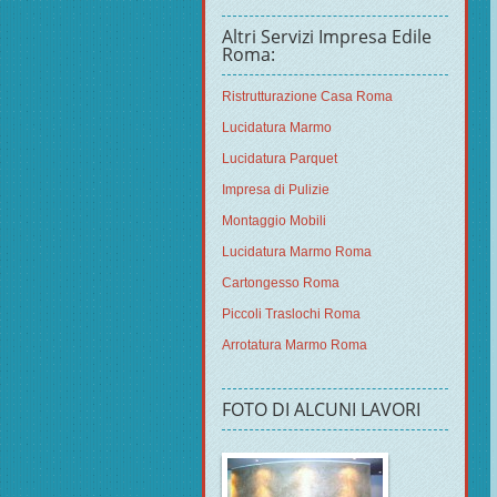
Altri Servizi Impresa Edile
Roma:
Ristrutturazione Casa Roma
Lucidatura Marmo
Lucidatura Parquet
Impresa di Pulizie
Montaggio Mobili
Lucidatura Marmo Roma
Cartongesso Roma
Piccoli Traslochi Roma
Arrotatura Marmo Roma
FOTO DI ALCUNI LAVORI