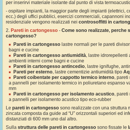
per inserirvi materiale isolante dal punto di vista termoacust
- ospitare impianti, la maggior parte degli impianti (elettrici,
ecc.) degli uffici pubblici, esercizi commerciali, capannoni ind
residenziale vengono realizzati nei
controsoffitti in carto
2.
Pareti in cartongesso
-
Come sono realizzate, perche sce
cartongesso?
Pareti in cartongesso
lastre normali per le pareti divisori
bagni e cucine
Pareti
in cartongesso antiumidità
, lastre idrorepellenti
ambienti interni come bagni e cucine
Pareti
in cartongesso antincedio
, lastre ignifughe, an
Pareti
per esterno
, lastre cementizie antiumidità tipo
Aq
Pareti
coibentate per cappotto termico interno
, pareti
a pannelli per isolamento termico in poliuretano espanso 
mm
Pareti
in cartongesso per isolamento acustico
, pareti
a pannelli per isolamento acustico tipo eco-rubber
Le
pareti in cartongesso
sono realizzate con una struttura m
zincata composta da guide ad “U” orizzontali superiori ed infer
distanziati di 600 mm uno dal altro.
Sulla
struttura delle pareti in cartongesso
sono fissate le