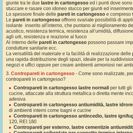
giunte tra le due
lastre in cartongesso
ed i punti dove sono s
stuccare e rasare con idoneo stucco per giunti ed inserimento
Lo spessore finale delle
pareti in cartongesso
e compreso 
Le
pareti in cartongesso
offrono svariate possibilità di appl
isolante inserito all'interno, che puntano al miglioramento de
acustico, resistenza termica, resistenza all'umidità, diffusio
agli urti, resistenza e reazione al fuoco
Al interno delle
pareti in cartongesso
possono passare impian
condutture sanitarie ecc.
La versatilità del materiale e la facilità di realizzazione delle
una rapida distribuzione degli spazi, ideale per la suddivisi
negozi e uffici oppure per creare ambienti armoniosi nei ambie
3.
Contropareti in cartongesso
- Come sono realizzate, per
contropareti in cartongesso?
Contropareti in cartongesso lastre normali
per tutti gl
cucine, attaccate alla struttura metallica o diretta mente inc
adesiva
Contropareti in cartongesso antiumidità, lastre idrore
di ambienti interni come bagni e cucine
Contropareti in cartongesso antincedio, lastre ignifu
120, REI 180
Contropareti per esterno, lastre cementizie antiumidi
Contropareti coibentate per cappotto termico interno