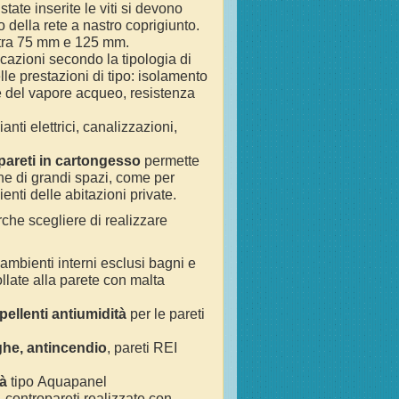
tate inserite le viti si devono
 della rete a nastro coprigiunto.
tra 75 mm e 125 mm.
icazioni secondo la tipologia di
lle prestazioni di tipo: isolamento
ne del vapore acqueo, resistenza
ti elettrici, canalizzazioni,
pareti in cartongesso
permette
one di grandi spazi, come per
nti delle abitazioni private.
che scegliere di realizzare
i ambienti interni esclusi bagni e
ollate alla parete con malta
pellenti antiumidità
per le pareti
ghe, antincendio
, pareti REI
tà
tipo Aquapanel
, contropareti realizzate con