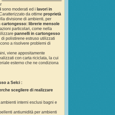
r
i
sono moderati ed i
lavori in
 Caratterizzato da ottime
proprietà
lla divisione di ambienti, per
 in cartongesso: librerie mensole
azioni particolari, come nella
tilizzare
pannelli in cartongesso
di polistirene estruso utilizzati
scono a risolvere problemi di
amini, viene appositamente
lizzati con carta riciclata, la cui
ateriale esterno che ne condiziona
esso a
Selci
:
rche scegliere di realizzare
i ambienti interni esclusi bagni e
epellenti antiumidità per ambienti