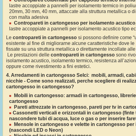
lastre accoppiate a pannelli per isolamento termico in poli
20mm, 30 mm, 40 mm, attaccate alla struttura metallica o dir
con malta adesiva
Contropareti in cartongesso per isolamento acustico
lastre accoppiate a pannelli per isolamento acustico tipo e
Le
contropareti in cartongesso
si possono definire come “u
esistente al fine di migliorarne alcune caratteristiche dove l
fissate su una struttura metallica o direttamente incollate alle
Le prestazioni delle
contropareti in cartongesso
sono rivol
isolamento acustico, isolamento termico, resistenza all’azion
oppure come rivestimento a fini estetici.
4.
Arredamenti in cartongesso
Selci
:
mobili, armadi, cabi
nicchie - Come sono realizzati, perche scegliere di realiz
cartongesso in cartongesso?
Mobili in cartongesso: armadi in cartongesso, libreri
cartongesso
Pareti attrezzate in cartongesso, pareti per tv in car
Cassonetti verticali e orizzontali in cartongesso (finte tr
nascondere tubi di acqua, luce o gas o per inserire fare
Mensole in cartongesso e velette in cartongesso per i
(nascondi LED o Neon)
Nicchie ed incassi in cartongesso