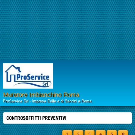
Muratore Imbianchino Roma
ProService Srl - Impresa Edile e di Servizi a Roma
CONTROSOFFITTI PREVENTIVI
»
1
2
3
4
5