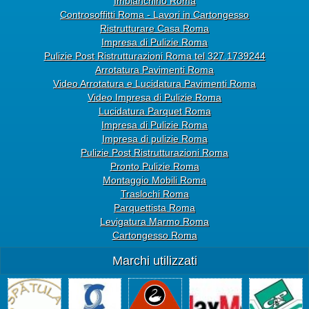
Imbianchino Roma
Controsoffitti Roma - Lavori in Cartongesso
Ristrutturare Casa Roma
Impresa di Pulizie Roma
Pulizie Post Ristrutturazioni Roma tel 327.1739244
Arrotatura Pavimenti Roma
Video Arrotatura e Lucidatura Pavimenti Roma
Video Impresa di Pulizie Roma
Lucidatura Parquet Roma
Impresa di Pulizie Roma
Impresa di pulizie Roma
Pulizie Post Ristrutturazioni Roma
Pronto Pulizie Roma
Montaggio Mobili Roma
Traslochi Roma
Parquettista Roma
Levigatura Marmo Roma
Cartongesso Roma
Marchi utilizzati