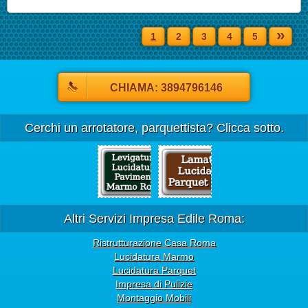
»
1
2
3
4
5
CHIAMA: 3894796146
Cerchi un arrotatore, parquettista? Clicca sotto.
Altri Servizi Impresa Edile Roma:
Ristrutturazione Casa Roma
Lucidatura Marmo
Lucidatura Parquet
Impresa di Pulizie
Montaggio Mobili