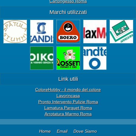
Cartongesso Roma
Marchi utilizzati
Link utili
ColoreHobby - il mondo del colore
Lavorincasa
Pronto Intervento Pulizie Roma
Lamatura Parquet Roma
Arrotatura Marmo Roma
Home
Email
Dove Siamo