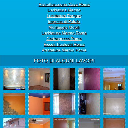
Ristrutturazione Casa Roma
Lucidatura Marmo
Lucidatura Parquet
Impresa di Pulizie
Montaggio Mobili
Lucidatura Marmo Roma
Cartongesso Roma
Piccoli Traslochi Roma
Arrotatura Marmo Roma
FOTO DI ALCUNI LAVORI