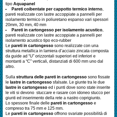
tipo
Aquapanel
Pareti
coibentate per cappotto termico interno
,
pareti realizzate con lastre accoppiate a pannelli per
isolamento termico in poliuretano espanso vari spessori
20mm, 30 mm, 40 mm
Pareti
in cartongesso per isolamento acustico
,
pareti realizzate con lastre accoppiate a pannelli per
isolamento acustico tipo eco-rubber
Le
pareti in cartongesso
sono realizzate con una
struttura metallica in lamiera d’acciaio zincata composta
da guide ad “U” orizzontali superiori ed inferiori e
montanti a “C” verticali, distanziati di 600 mm uno dal
altro.
Sulla
struttura delle pareti in cartongesso
sono fissate
le
lastre in cartongesso
sfalsate. Le giunte tra le due
lastre in cartongesso
ed i punti dove sono state inserite
le viti si devono stuccare e rasare con idoneo stucco per
giunti ed inserimento della rete a nastro coprigiunto.
Lo spessore finale delle
pareti in cartongesso
e
compreso tra 75 mm e 125 mm.
Le
pareti in cartongesso
offrono svariate possibilità di