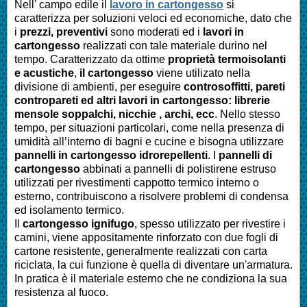
Nell' campo edile il
lavoro in cartongesso
si
caratterizza per soluzioni veloci ed economiche, dato che
i
prezzi, preventivi
sono moderati ed i
lavori in
cartongesso
realizzati con tale materiale durino nel
tempo. Caratterizzato da ottime
proprietà termoisolanti
e acustiche
,
il cartongesso
viene utilizato nella
divisione di ambienti, per eseguire
controsoffitti, pareti
contropareti ed altri lavori in cartongesso: librerie
mensole soppalchi, nicchie , archi, ecc
. Nello stesso
tempo, per situazioni particolari, come nella presenza di
umidità all’interno di bagni e cucine e bisogna utilizzare
pannelli in cartongesso idrorepellenti
. I
pannelli di
cartongesso
abbinati a pannelli di polistirene estruso
utilizzati per rivestimenti cappotto termico interno o
esterno, contribuiscono a risolvere problemi di condensa
ed isolamento termico.
Il
cartongesso ignifugo
, spesso utilizzato per rivestire i
camini, viene appositamente rinforzato con due fogli di
cartone resistente, generalmente realizzati con carta
riciclata, la cui funzione è quella di diventare un'armatura.
In pratica è il materiale esterno che ne condiziona la sua
resistenza al fuoco.