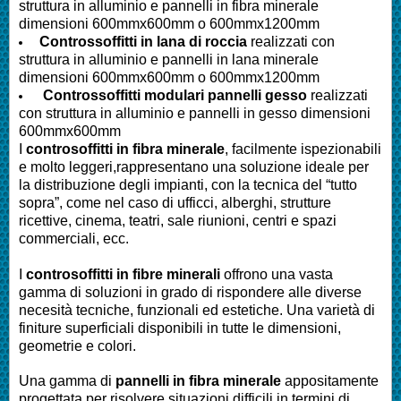
struttura in alluminio e pannelli in fibra minerale
dimensioni 600mmx600mm o 600mmx1200mm
Controssoffitti in lana di roccia
realizzati con
struttura in alluminio e pannelli in lana minerale
dimensioni 600mmx600mm o 600mmx1200mm
Controssoffitti modulari pannelli gesso
realizzati
con struttura in alluminio e pannelli in gesso dimensioni
600mmx600mm
I
controsoffitti in fibra minerale
, facilmente ispezionabili
e molto leggeri,rappresentano una soluzione ideale per
la distribuzione degli impianti, con la tecnica del “tutto
sopra”, come nel caso di ufficci, alberghi, strutture
ricettive, cinema, teatri, sale riunioni, centri e spazi
commerciali, ecc.
I
controsoffitti in fibre minerali
offrono una vasta
gamma di soluzioni in grado di rispondere alle diverse
necesità tecniche, funzionali ed estetiche. Una varietà di
finiture superficiali disponibili in tutte le dimensioni,
geometrie e colori.
Una gamma di
pannelli in fibra minerale
appositamente
progettata per risolvere situazioni difficili in termini di