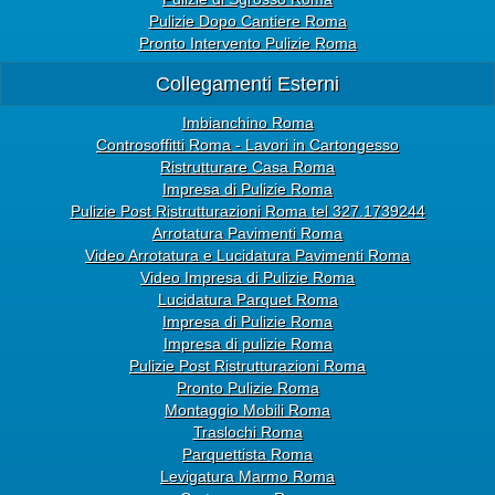
Pulizie Dopo Cantiere Roma
Pronto Intervento Pulizie Roma
Collegamenti Esterni
Imbianchino Roma
Controsoffitti Roma - Lavori in Cartongesso
Ristrutturare Casa Roma
Impresa di Pulizie Roma
Pulizie Post Ristrutturazioni Roma tel 327.1739244
Arrotatura Pavimenti Roma
Video Arrotatura e Lucidatura Pavimenti Roma
Video Impresa di Pulizie Roma
Lucidatura Parquet Roma
Impresa di Pulizie Roma
Impresa di pulizie Roma
Pulizie Post Ristrutturazioni Roma
Pronto Pulizie Roma
Montaggio Mobili Roma
Traslochi Roma
Parquettista Roma
Levigatura Marmo Roma