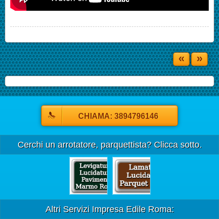
«
»
CHIAMA: 3894796146
Cerchi un arrotatore, parquettista? Clicca sotto.
Altri Servizi Impresa Edile Roma: