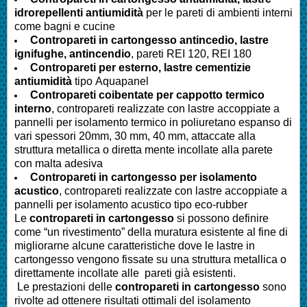
idrorepellenti antiumidità
per le pareti di ambienti interni
come bagni e cucine
Contropareti in cartongesso antincedio, lastre
ignifughe, antincendio
, pareti REI 120, REI 180
Contropareti per esterno, lastre cementizie
antiumidità
tipo Aquapanel
Contropareti coibentate per cappotto termico
interno
, contropareti realizzate con lastre accoppiate a
pannelli per isolamento termico in poliuretano espanso di
vari spessori 20mm, 30 mm, 40 mm, attaccate alla
struttura metallica o diretta mente incollate alla parete
con malta adesiva
Contropareti in cartongesso per isolamento
acustico
, contropareti realizzate con lastre accoppiate a
pannelli per isolamento acustico tipo eco-rubber
Le
contropareti in cartongesso
si possono definire
come “un rivestimento” della muratura esistente al fine di
migliorarne alcune caratteristiche dove le lastre in
cartongesso vengono fissate su una struttura metallica o
direttamente incollate alle pareti già esistenti.
Le prestazioni delle
contropareti in cartongesso
sono
rivolte ad ottenere risultati ottimali del isolamento