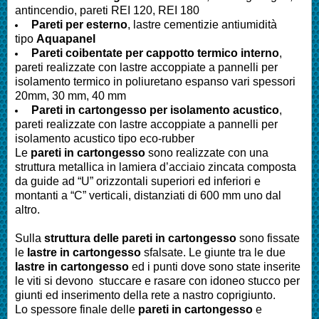
antincendio, pareti REI 120, REI 180
Pareti
per esterno
, lastre cementizie antiumidità
tipo
Aquapanel
Pareti
coibentate per cappotto termico interno
,
pareti realizzate con lastre accoppiate a pannelli per
isolamento termico in poliuretano espanso vari spessori
20mm, 30 mm, 40 mm
Pareti
in cartongesso per isolamento acustico
,
pareti realizzate con lastre accoppiate a pannelli per
isolamento acustico tipo eco-rubber
Le
pareti in cartongesso
sono realizzate con una
struttura metallica in lamiera d’acciaio zincata composta
da guide ad “U” orizzontali superiori ed inferiori e
montanti a “C” verticali, distanziati di 600 mm uno dal
altro.
Sulla
struttura delle pareti in cartongesso
sono fissate
le
lastre in cartongesso
sfalsate. Le giunte tra le due
lastre in cartongesso
ed i punti dove sono state inserite
le viti si devono stuccare e rasare con idoneo stucco per
giunti ed inserimento della rete a nastro coprigiunto.
Lo spessore finale delle
pareti in cartongesso
e