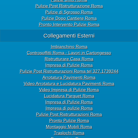
Pulizie Post Ristrutturazione Roma
Pulizie di Sgrosso Roma
Pulizie Dopo Cantiere Roma
Pronto Intervento Pulizie Roma
Collegamenti Esterni
Imbianchino Roma
Controsoffitti Roma - Lavori in Cartongesso
Ristrutturare Casa Roma
Impresa di Pulizie Roma
Pulizie Post Ristrutturazioni Roma tel 327.1739244
Arrotatura Pavimenti Roma
Video Arrotatura e Lucidatura Pavimenti Roma
Video Impresa di Pulizie Roma
Lucidatura Parquet Roma
Impresa di Pulizie Roma
Impresa di pulizie Roma
Pulizie Post Ristrutturazioni Roma
Pronto Pulizie Roma
Montaggio Mobili Roma
Traslochi Roma