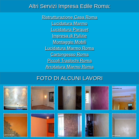
Altri Servizi Impresa Edile Roma:
Ristrutturazione Casa Roma
Lucidatura Marmo
Lucidatura Parquet
Impresa di Pulizie
Montaggio Mobili
Lucidatura Marmo Roma
Cartongesso Roma
Piccoli Traslochi Roma
Arrotatura Marmo Roma
FOTO DI ALCUNI LAVORI