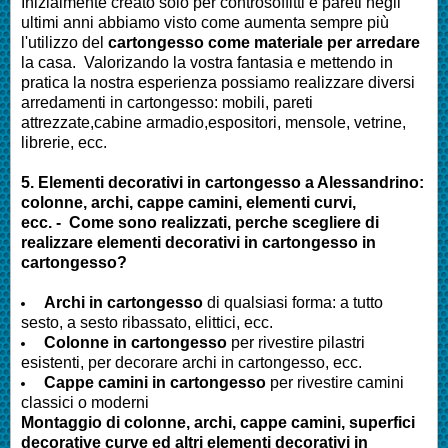
Inizialmente creato solo per controsoffitti e pareti negli
ultimi anni abbiamo visto come aumenta sempre più
l'utilizzo del
cartongesso come materiale per arredare
la casa. Valorizando la vostra fantasia e mettendo in
pratica la nostra esperienza possiamo realizzare diversi
arredamenti in cartongesso: mobili, pareti
attrezzate,cabine armadio,espositori, mensole, vetrine,
librerie, ecc.
5. Elementi decorativi in cartongesso a
Alessandrino
:
colonne, archi, cappe camini, elementi curvi,
ecc. - Come sono realizzati, perche scegliere di
realizzare elementi decorativi in cartongesso in
cartongesso?
Archi in cartongesso
di qualsiasi forma: a tutto
sesto, a sesto ribassato, elittici, ecc.
Colonne in cartongesso
per rivestire pilastri
esistenti, per decorare archi in cartongesso, ecc.
Cappe camini in cartongesso
per rivestire camini
classici o moderni
Montaggio di colonne, archi, cappe camini, superfici
decorative curve ed altri elementi decorativi in