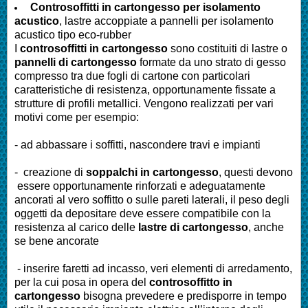
Controsoffitti in cartongesso per isolamento
acustico
, lastre accoppiate a pannelli per isolamento
acustico tipo eco-rubber
I
controsoffitti in cartongesso
sono costituiti di lastre o
pannelli di cartongesso
formate da uno strato di gesso
compresso tra due fogli di cartone con particolari
caratteristiche di resistenza, opportunamente fissate a
strutture di profili metallici. Vengono realizzati per vari
motivi come per esempio:
- ad abbassare i soffitti, nascondere travi e impianti
- creazione di
soppalchi in cartongesso
, questi devono
essere opportunamente rinforzati e adeguatamente
ancorati al vero soffitto o sulle pareti laterali, il peso degli
oggetti da depositare deve essere compatibile con la
resistenza al carico delle
lastre di cartongesso
, anche
se bene ancorate
- inserire faretti ad incasso, veri elementi di arredamento,
per la cui posa in opera del
controsoffitto in
cartongesso
bisogna prevedere e predisporre in tempo