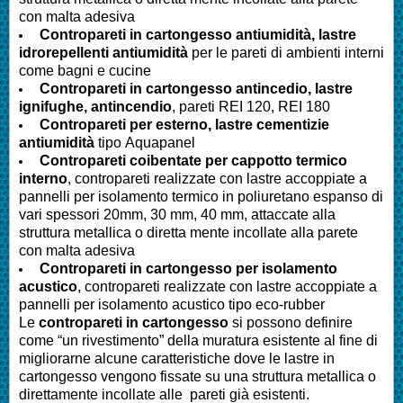
con malta adesiva
Contropareti in cartongesso antiumidità, lastre
idrorepellenti antiumidità
per le pareti di ambienti interni
come bagni e cucine
Contropareti in cartongesso antincedio, lastre
ignifughe, antincendio
, pareti REI 120, REI 180
Contropareti per esterno, lastre cementizie
antiumidità
tipo Aquapanel
Contropareti coibentate per cappotto termico
interno
, contropareti realizzate con lastre accoppiate a
pannelli per isolamento termico in poliuretano espanso di
vari spessori 20mm, 30 mm, 40 mm, attaccate alla
struttura metallica o diretta mente incollate alla parete
con malta adesiva
Contropareti in cartongesso per isolamento
acustico
, contropareti realizzate con lastre accoppiate a
pannelli per isolamento acustico tipo eco-rubber
Le
contropareti in cartongesso
si possono definire
come “un rivestimento” della muratura esistente al fine di
migliorarne alcune caratteristiche dove le lastre in
cartongesso vengono fissate su una struttura metallica o
direttamente incollate alle pareti già esistenti.