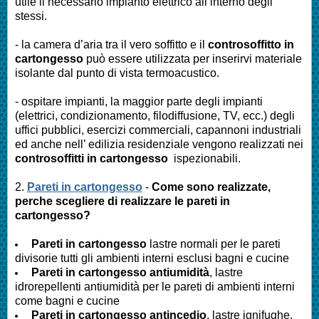
utile il necessario impianto elettrico all’interno degli
stessi.
- la camera d’aria tra il vero soffitto e il
controsoffitto in
cartongesso
può essere utilizzata per inserirvi materiale
isolante dal punto di vista termoacustico.
- ospitare impianti, la maggior parte degli impianti
(elettrici, condizionamento, filodiffusione, TV, ecc.) degli
uffici pubblici, esercizi commerciali, capannoni industriali
ed anche nell’ edilizia residenziale vengono realizzati nei
controsoffitti in cartongesso
ispezionabili.
2.
Pareti in cartongesso
-
Come sono realizzate,
perche scegliere di realizzare le pareti in
cartongesso?
Pareti in cartongesso
lastre normali per le pareti
divisorie tutti gli ambienti interni esclusi bagni e cucine
Pareti
in cartongesso antiumidità
, lastre
idrorepellenti antiumidità per le pareti di ambienti interni
come bagni e cucine
Pareti
in cartongesso antincedio
, lastre ignifughe,