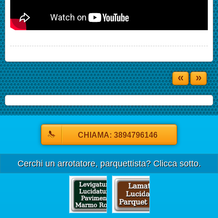
«
»
CHIAMA: 3894796146
Cerchi un arrotatore, parquettista? Clicca sotto.