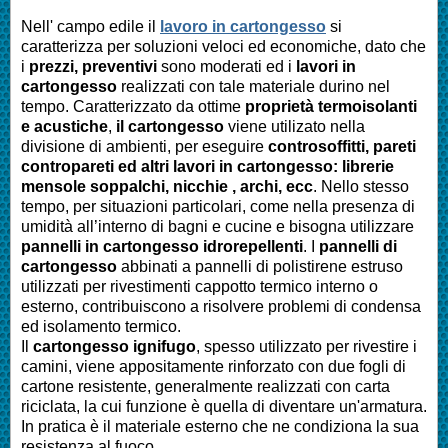
Nell' campo edile il
lavoro in cartongesso
si
caratterizza per soluzioni veloci ed economiche, dato che
i
prezzi, preventivi
sono moderati ed i
lavori in
cartongesso
realizzati con tale materiale durino nel
tempo. Caratterizzato da ottime
proprietà termoisolanti
e acustiche
,
il cartongesso
viene utilizato nella
divisione di ambienti, per eseguire
controsoffitti, pareti
contropareti ed altri lavori in cartongesso: librerie
mensole soppalchi, nicchie , archi, ecc
. Nello stesso
tempo, per situazioni particolari, come nella presenza di
umidità all’interno di bagni e cucine e bisogna utilizzare
pannelli in cartongesso idrorepellenti
. I
pannelli di
cartongesso
abbinati a pannelli di polistirene estruso
utilizzati per rivestimenti cappotto termico interno o
esterno, contribuiscono a risolvere problemi di condensa
ed isolamento termico.
Il
cartongesso ignifugo
, spesso utilizzato per rivestire i
camini, viene appositamente rinforzato con due fogli di
cartone resistente, generalmente realizzati con carta
riciclata, la cui funzione è quella di diventare un'armatura.
In pratica è il materiale esterno che ne condiziona la sua
resistenza al fuoco.