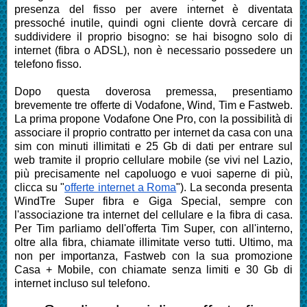
presenza del fisso per avere internet è diventata
pressoché inutile, quindi ogni cliente dovrà cercare di
suddividere il proprio bisogno:
se hai bisogno solo di
internet (fibra o ADSL), non è necessario possedere un
telefono fisso
.
Dopo questa doverosa premessa, presentiamo
brevemente tre offerte di
Vodafone, Wind, Tim e Fastweb
.
La prima propone
Vodafone One Pro
, con la possibilità di
associare il proprio contratto per internet da casa con una
sim con minuti illimitati e 25 Gb di dati per entrare sul
web tramite il proprio cellulare mobile (se vivi nel Lazio,
più precisamente nel capoluogo e vuoi saperne di più,
clicca su "
offerte internet a Roma
"). La seconda presenta
WindTre Super fibra e Giga Special
, sempre con
l'associazione tra internet del cellulare e la fibra di casa.
Per Tim parliamo dell'offerta
Tim Super
, con all'interno,
oltre alla fibra, chiamate illimitate verso tutti. Ultimo, ma
non per importanza,
Fastweb
con la sua promozione
Casa + Mobile
, con chiamate senza limiti e 30 Gb di
internet incluso sul telefono.