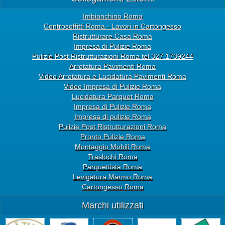
Imbianchino Roma
Controsoffitti Roma - Lavori in Cartongesso
Ristrutturare Casa Roma
Impresa di Pulizie Roma
Pulizie Post Ristrutturazioni Roma tel 327.1739244
Arrotatura Pavimenti Roma
Video Arrotatura e Lucidatura Pavimenti Roma
Video Impresa di Pulizie Roma
Lucidatura Parquet Roma
Impresa di Pulizie Roma
Impresa di pulizie Roma
Pulizie Post Ristrutturazioni Roma
Pronto Pulizie Roma
Montaggio Mobili Roma
Traslochi Roma
Parquettista Roma
Levigatura Marmo Roma
Cartongesso Roma
Marchi utilizzati