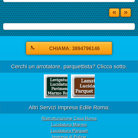
«
»
CHIAMA: 3894796146
Cerchi un arrotatore, parquettista? Clicca sotto.
Altri Servizi Impresa Edile Roma:
Ristrutturazione Casa Roma
Lucidatura Marmo
Lucidatura Parquet
Impresa di Pulizie