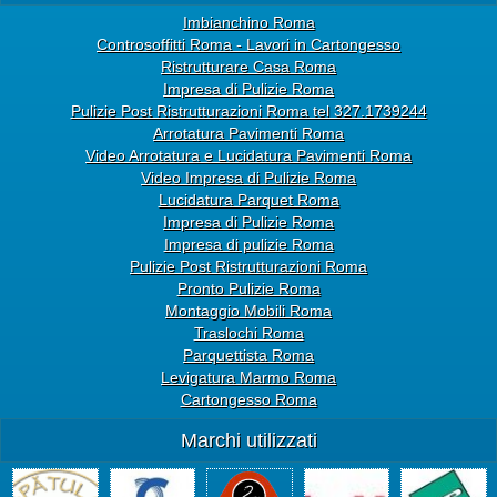
Imbianchino Roma
Controsoffitti Roma - Lavori in Cartongesso
Ristrutturare Casa Roma
Impresa di Pulizie Roma
Pulizie Post Ristrutturazioni Roma tel 327.1739244
Arrotatura Pavimenti Roma
Video Arrotatura e Lucidatura Pavimenti Roma
Video Impresa di Pulizie Roma
Lucidatura Parquet Roma
Impresa di Pulizie Roma
Impresa di pulizie Roma
Pulizie Post Ristrutturazioni Roma
Pronto Pulizie Roma
Montaggio Mobili Roma
Traslochi Roma
Parquettista Roma
Levigatura Marmo Roma
Cartongesso Roma
Marchi utilizzati