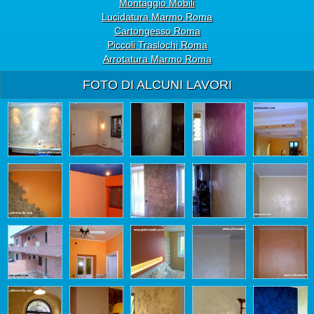
Montaggio Mobili
Lucidatura Marmo Roma
Cartongesso Roma
Piccoli Traslochi Roma
Arrotatura Marmo Roma
FOTO DI ALCUNI LAVORI