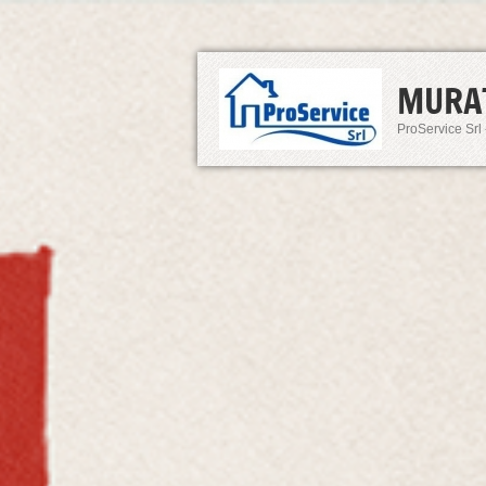
MURA
ProService Srl 