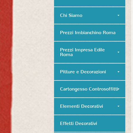
Chi Siamo
Prezzi Imbianchino Roma
Prezzi Impresa Edile
Roma
Pitture e Decorazioni
Cartongesso Controsoffitti
Elementi Decorativi
Effetti Decorativi