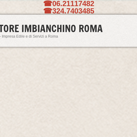
☎06.21117482
☎324.7403485
TORE IMBIANCHINO ROMA
- Impresa Edile e di Servizi a Roma