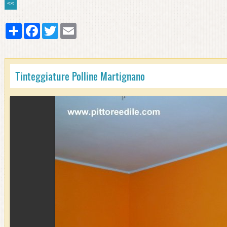
<<
Share
Facebook
Twitter
Email
Tinteggiature Polline Martignano