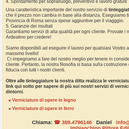
4. Spostamento per sopralluogo, preventivo e lavoro gratuiti
Una caratteristica importante del nostro servizio di
tinteggia
che il prezzo non cambia in base alla distanza. Eseguiamo
t
Provincia di Roma
senza spese aggiuntive per il viagggio.
5. Garanzie dei risultati
Garantiamo servizi di alta qualità per ogni cliente. Provate i n
Ardeatino
per credere!
Siamo disponibili ad eseguire il lavoro per qualsiasi Vostro
massimo livello!
Ci impegnamo a fare del nostro meglio per tenere in conside
cliente. Pertanto, la nostra filosofia si basa sulla costruzione
fiducia con tutti i nostri clienti.
Oltre alle tinteggiature la nostra ditta realizza le vernicia
link qui sotto per sapere di più sui nostri servizi di verni
dintorni.
Verniciature di opere in legno
Verniciature di opere in ferro
Chiama:
☎ 389.4796146
Daniel
info@
Imbianchino Pittore Edi