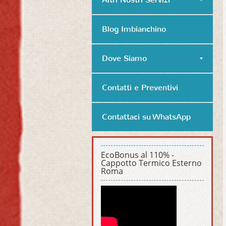
Blog Imbianchino
Dove Siamo
Contatti e Preventivi
Contattaci su WhatsApp
EcoBonus al 110% -
Cappotto Termico Esterno
Roma