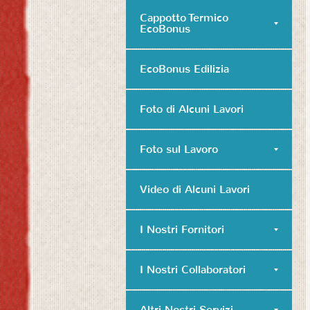
Cappotto Termico
EcoBonus
EcoBonus Edilizia
Foto di Alcuni Lavori
Foto sul Lavoro
Video di Alcuni Lavori
I Nostri Fornitori
I Nostri Collaboratori
Altri Nostri Servizi