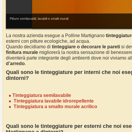
Pitture semilavabili, lavabili e smalti murali
La nostra azienda esegue a
Polline Martignano
tinteggiatur
esterni con pitture ecologiche, ad acqua.
Quando decidiamo di
tinteggiare o decorare le pareti
si dev
finitura murale
migliorerà la nostra sensazione di benessere 
diventerà parte integrante degli ambienti dove noi viviamo alla
d’arredo
.
Quali sono le tinteggiature per interni che noi e
dintorni?
Tinteggiatura semilavabile
Tinteggiatura lavabile idrorepellente
Tinteggiatura a smalto murale acrilico
Quali sono le tinteggiature per esterni che noi e