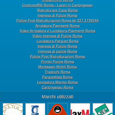
Controsoffitti Roma - Lavori in Cartongesso
Ristrutturare Casa Roma
Impresa di Pulizie Roma
Pulizie Post Ristrutturazioni Roma tel 327.1739244
Arrotatura Pavimenti Roma
Video Arrotatura e Lucidatura Pavimenti Roma
Video Impresa di Pulizie Roma
Lucidatura Parquet Roma
Impresa di Pulizie Roma
Impresa di pulizie Roma
Pulizie Post Ristrutturazioni Roma
Pronto Pulizie Roma
Montaggio Mobili Roma
Traslochi Roma
Parquettista Roma
Levigatura Marmo Roma
Cartongesso Roma
Marchi utilizzati