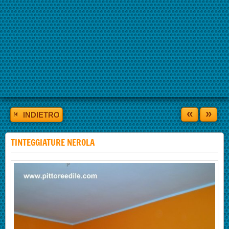
«
»
INDIETRO
TINTEGGIATURE NEROLA