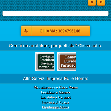
«
»
CHIAMA: 3894796146
Cerchi un arrotatore, parquettista? Clicca sotto.
Altri Servizi Impresa Edile Roma:
Ristrutturazione Casa Roma
Lucidatura Marmo
Lucidatura Parquet
Impresa di Pulizie
Montaggio Mobili