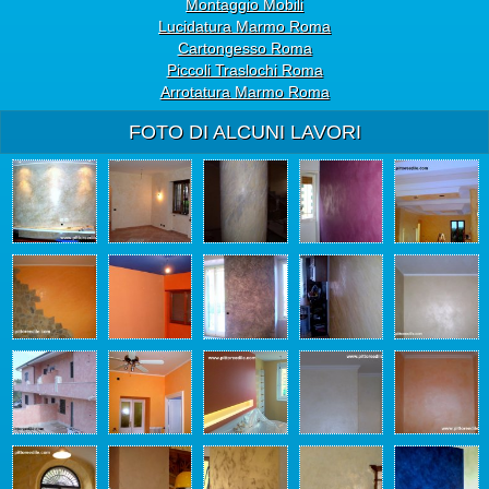
Montaggio Mobili
Lucidatura Marmo Roma
Cartongesso Roma
Piccoli Traslochi Roma
Arrotatura Marmo Roma
FOTO DI ALCUNI LAVORI