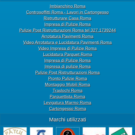
Imbianchino Roma
Controsoffitti Roma - Lavori in Cartongesso
Ristrutturare Casa Roma
Impresa di Pulizie Roma
Pulizie Post Ristrutturazioni Roma tel 327.1739244
Arrotatura Pavimenti Roma
Video Arrotatura e Lucidatura Pavimenti Roma
Video Impresa di Pulizie Roma
Lucidatura Parquet Roma
Impresa di Pulizie Roma
Impresa di pulizie Roma
Pulizie Post Ristrutturazioni Roma
Pronto Pulizie Roma
Montaggio Mobili Roma
Traslochi Roma
Parquettista Roma
Levigatura Marmo Roma
Cartongesso Roma
Marchi utilizzati