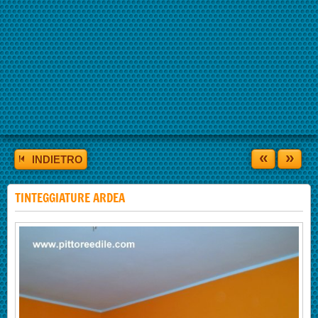
«
»
INDIETRO
TINTEGGIATURE ARDEA