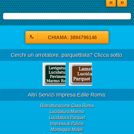
«
»
CHIAMA: 3894796146
Cerchi un arrotatore, parquettista? Clicca sotto.
Altri Servizi Impresa Edile Roma:
Ristrutturazione Casa Roma
Lucidatura Marmo
Lucidatura Parquet
Impresa di Pulizie
Montaggio Mobili