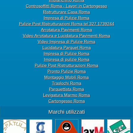
Controsoffitti Roma - Lavori in Cartongesso
Ristrutturare Casa Roma
Impresa di Pulizie Roma
Pulizie Post Ristrutturazioni Roma tel 327.1739244
Arrotatura Pavimenti Roma
Video Arrotatura e Lucidatura Pavimenti Roma
Video Impresa di Pulizie Roma
Lucidatura Parquet Roma
Impresa di Pulizie Roma
Impresa di pulizie Roma
Pulizie Post Ristrutturazioni Roma
Pronto Pulizie Roma
Montaggio Mobili Roma
Traslochi Roma
Parquettista Roma
Levigatura Marmo Roma
Cartongesso Roma
Marchi utilizzati