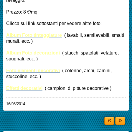
lavaggio.
Prezzo: 8 €/mq
Clicca sui link sottostanti per vedere altre foto:
Album Foto tinteggiature
( lavabili, semilavabili, smalti
murali, ecc. )
Album Foto decorazioni
( stucchi spatolati, velature,
spugnati, ecc. )
Foto elementi decorativi
( colonne, archi, camini,
stuccoline, ecc. )
Effetti decorativi
( campioni di pitture decorative )
16/03/2014
«
»