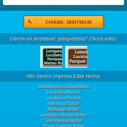
CHIAMA: 3894796146
Cerchi un arrotatore, parquettista? Clicca sotto.
Altri Servizi Impresa Edile Roma:
Ristrutturazione Casa Roma
Lucidatura Marmo
Lucidatura Parquet
Impresa di Pulizie
Montaggio Mobili
Lucidatura Marmo Roma
Cartongesso Roma
Piccoli Traslochi Roma