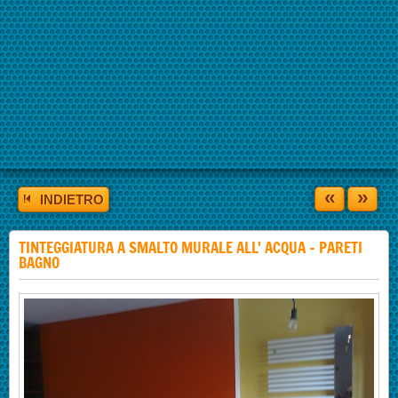
«
»
INDIETRO
TINTEGGIATURA A SMALTO MURALE ALL' ACQUA - PARETI
BAGNO