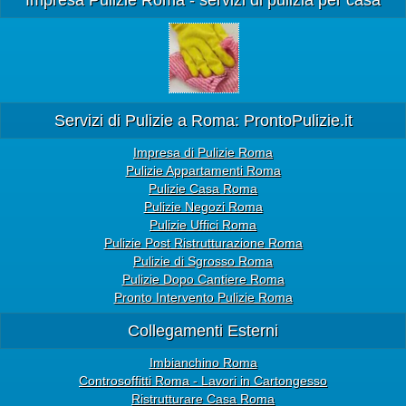
Impresa Pulizie Roma - servizi di pulizia per casa
Servizi di Pulizie a Roma: ProntoPulizie.it
Impresa di Pulizie Roma
Pulizie Appartamenti Roma
Pulizie Casa Roma
Pulizie Negozi Roma
Pulizie Uffici Roma
Pulizie Post Ristrutturazione Roma
Pulizie di Sgrosso Roma
Pulizie Dopo Cantiere Roma
Pronto Intervento Pulizie Roma
Collegamenti Esterni
Imbianchino Roma
Controsoffitti Roma - Lavori in Cartongesso
Ristrutturare Casa Roma