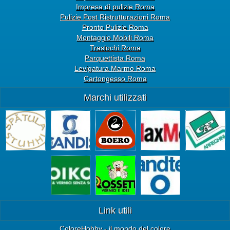
Impresa di pulizie Roma
Pulizie Post Ristrutturazioni Roma
Pronto Pulizie Roma
Montaggio Mobili Roma
Traslochi Roma
Parquettista Roma
Levigatura Marmo Roma
Cartongesso Roma
Marchi utilizzati
Link utili
ColoreHobby - il mondo del colore