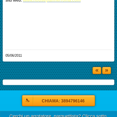
sito web:
www.houseplannerroma.com
05/06/2011
«
»
CHIAMA: 3894796146
Cerchi un arrotatore, parquettista? Clicca sotto.