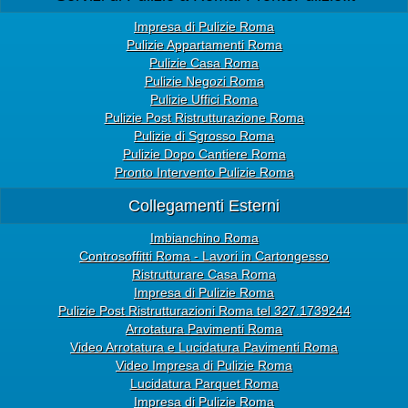
Impresa di Pulizie Roma
Pulizie Appartamenti Roma
Pulizie Casa Roma
Pulizie Negozi Roma
Pulizie Uffici Roma
Pulizie Post Ristrutturazione Roma
Pulizie di Sgrosso Roma
Pulizie Dopo Cantiere Roma
Pronto Intervento Pulizie Roma
Collegamenti Esterni
Imbianchino Roma
Controsoffitti Roma - Lavori in Cartongesso
Ristrutturare Casa Roma
Impresa di Pulizie Roma
Pulizie Post Ristrutturazioni Roma tel 327.1739244
Arrotatura Pavimenti Roma
Video Arrotatura e Lucidatura Pavimenti Roma
Video Impresa di Pulizie Roma
Lucidatura Parquet Roma
Impresa di Pulizie Roma