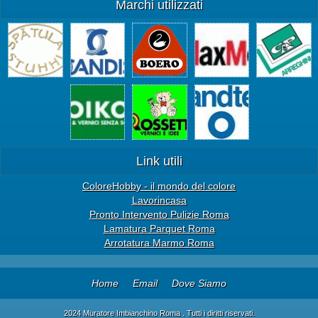
Marchi utilizzati
Link utili
ColoreHobby - il mondo del colore
Lavorincasa
Pronto Intervento Pulizie Roma
Lamatura Parquet Roma
Arrotatura Marmo Roma
Home
Email
Dove Siamo
2024 Muratore Imbianchino Roma . Tutti i diritti riservati.