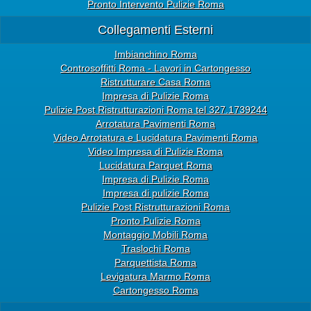
Pronto Intervento Pulizie Roma
Collegamenti Esterni
Imbianchino Roma
Controsoffitti Roma - Lavori in Cartongesso
Ristrutturare Casa Roma
Impresa di Pulizie Roma
Pulizie Post Ristrutturazioni Roma tel 327.1739244
Arrotatura Pavimenti Roma
Video Arrotatura e Lucidatura Pavimenti Roma
Video Impresa di Pulizie Roma
Lucidatura Parquet Roma
Impresa di Pulizie Roma
Impresa di pulizie Roma
Pulizie Post Ristrutturazioni Roma
Pronto Pulizie Roma
Montaggio Mobili Roma
Traslochi Roma
Parquettista Roma
Levigatura Marmo Roma
Cartongesso Roma