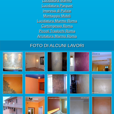
Lucidatura Marmo
Lucidatura Parquet
Impresa di Pulizie
Montaggio Mobili
Lucidatura Marmo Roma
Cartongesso Roma
Piccoli Traslochi Roma
Arrotatura Marmo Roma
FOTO DI ALCUNI LAVORI