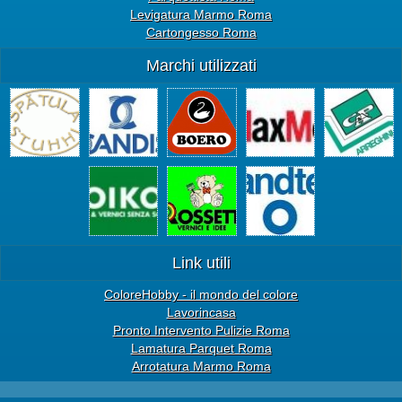
Levigatura Marmo Roma
Cartongesso Roma
Marchi utilizzati
Link utili
ColoreHobby - il mondo del colore
Lavorincasa
Pronto Intervento Pulizie Roma
Lamatura Parquet Roma
Arrotatura Marmo Roma