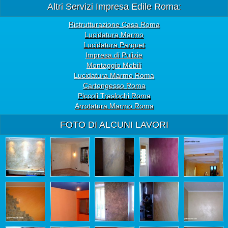
Altri Servizi Impresa Edile Roma:
Ristrutturazione Casa Roma
Lucidatura Marmo
Lucidatura Parquet
Impresa di Pulizie
Montaggio Mobili
Lucidatura Marmo Roma
Cartongesso Roma
Piccoli Traslochi Roma
Arrotatura Marmo Roma
FOTO DI ALCUNI LAVORI