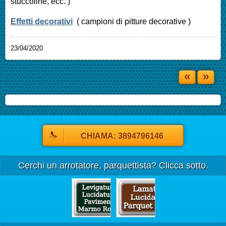
stuccoline, ecc. )
Effetti decorativi
( campioni di pitture decorative )
23/04/2020
«
»
CHIAMA: 3894796146
Cerchi un arrotatore, parquettista? Clicca sotto.