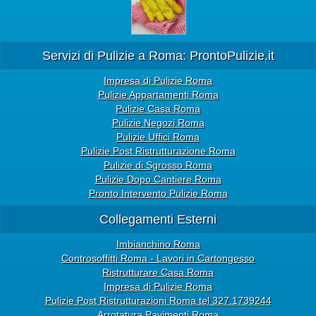
Servizi di Pulizie a Roma: ProntoPulizie.it
Impresa di Pulizie Roma
Pulizie Appartamenti Roma
Pulizie Casa Roma
Pulizie Negozi Roma
Pulizie Uffici Roma
Pulizie Post Ristrutturazione Roma
Pulizie di Sgrosso Roma
Pulizie Dopo Cantiere Roma
Pronto Intervento Pulizie Roma
Collegamenti Esterni
Imbianchino Roma
Controsoffitti Roma - Lavori in Cartongesso
Ristrutturare Casa Roma
Impresa di Pulizie Roma
Pulizie Post Ristrutturazioni Roma tel 327.1739244
Arrotatura Pavimenti Roma