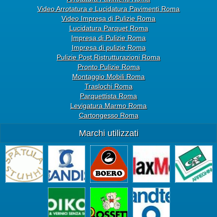
Video Arrotatura e Lucidatura Pavimenti Roma
Video Impresa di Pulizie Roma
Lucidatura Parquet Roma
Impresa di Pulizie Roma
Impresa di pulizie Roma
Pulizie Post Ristrutturazioni Roma
Pronto Pulizie Roma
Montaggio Mobili Roma
Traslochi Roma
Parquettista Roma
Levigatura Marmo Roma
Cartongesso Roma
Marchi utilizzati