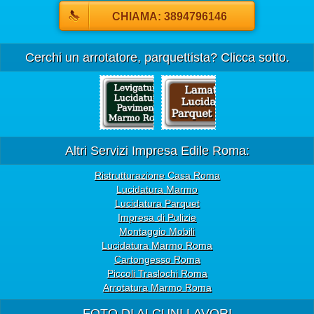
CHIAMA: 3894796146
Cerchi un arrotatore, parquettista? Clicca sotto.
Altri Servizi Impresa Edile Roma:
Ristrutturazione Casa Roma
Lucidatura Marmo
Lucidatura Parquet
Impresa di Pulizie
Montaggio Mobili
Lucidatura Marmo Roma
Cartongesso Roma
Piccoli Traslochi Roma
Arrotatura Marmo Roma
FOTO DI ALCUNI LAVORI