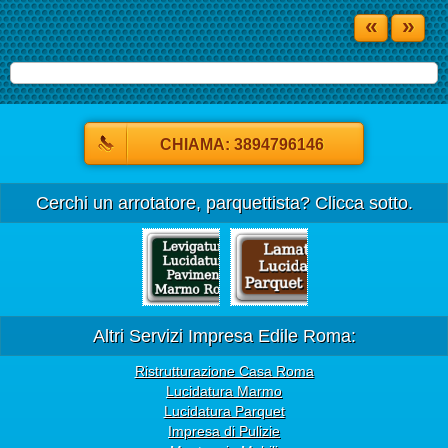
«
»
CHIAMA: 3894796146
Cerchi un arrotatore, parquettista? Clicca sotto.
Altri Servizi Impresa Edile Roma:
Ristrutturazione Casa Roma
Lucidatura Marmo
Lucidatura Parquet
Impresa di Pulizie