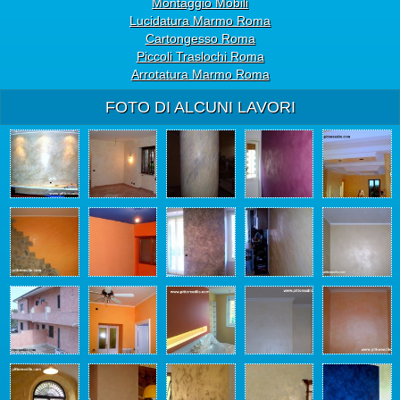
Montaggio Mobili
Lucidatura Marmo Roma
Cartongesso Roma
Piccoli Traslochi Roma
Arrotatura Marmo Roma
FOTO DI ALCUNI LAVORI