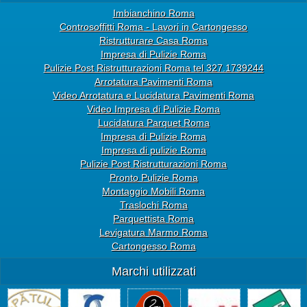
Imbianchino Roma
Controsoffitti Roma - Lavori in Cartongesso
Ristrutturare Casa Roma
Impresa di Pulizie Roma
Pulizie Post Ristrutturazioni Roma tel 327.1739244
Arrotatura Pavimenti Roma
Video Arrotatura e Lucidatura Pavimenti Roma
Video Impresa di Pulizie Roma
Lucidatura Parquet Roma
Impresa di Pulizie Roma
Impresa di pulizie Roma
Pulizie Post Ristrutturazioni Roma
Pronto Pulizie Roma
Montaggio Mobili Roma
Traslochi Roma
Parquettista Roma
Levigatura Marmo Roma
Cartongesso Roma
Marchi utilizzati