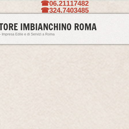
☎06.21117482
☎324.7403485
TORE IMBIANCHINO ROMA
- Impresa Edile e di Servizi a Roma