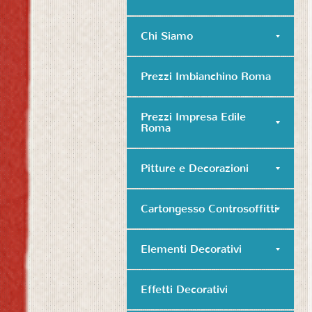
Chi Siamo
Prezzi Imbianchino Roma
Prezzi Impresa Edile
Roma
Pitture e Decorazioni
Cartongesso Controsoffitti
Elementi Decorativi
Effetti Decorativi