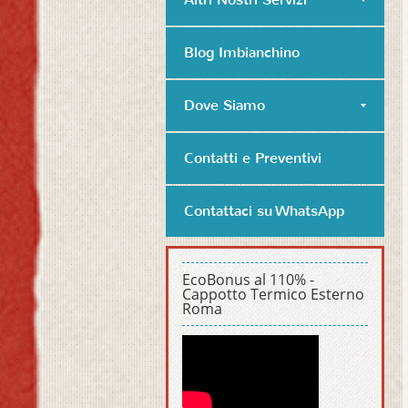
Blog Imbianchino
Dove Siamo
Contatti e Preventivi
Contattaci su WhatsApp
EcoBonus al 110% -
Cappotto Termico Esterno
Roma