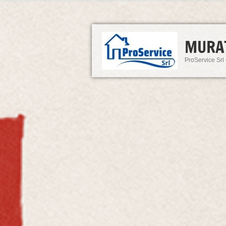
MURA
ProService Srl 