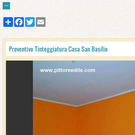
<<
Share
Facebook
Twitter
Email
Preventivo Tinteggiatura Casa San Basilio