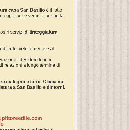
tura casa San Basilio
è il fatto
integgiature e verniciature nella
ostri servizi di
tinteggiatura
 ambiente, velocemente e al
razione i desideri di ogni
 di relazioni a lungo termine di
ture su legno e ferro. Clicca sui
ciatura a
San Basilio
e dintorni.
pittoreedile.com
le
rni per interni ed esterni