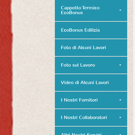
Cappotto Termico
EcoBonus
EcoBonus Edilizia
Foto di Alcuni Lavori
Foto sul Lavoro
Video di Alcuni Lavori
I Nostri Fornitori
I Nostri Collaboratori
Altri Nostri Servizi