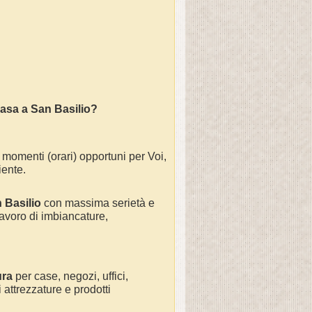
casa a San Basilio?
 momenti (orari) opportuni per Voi,
iente.
n Basilio
con massima serietà e
avoro di
imbiancature,
ura
per
case, negozi, uffici,
 attrezzature e prodotti