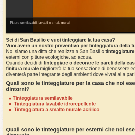
Pitture semilavabili, lavabili e smalti murali
Sei di
San Basilio
e vuoi tinteggiare la tua casa?
Vuoi avere un nostro preventivo per tinteggiatura della t
Noi siamo una ditta che realizza a San Basilio
tinteggiature
esterni con pitture ecologiche, ad acqua.
Quando decidi di
tinteggiare o decorare le pareti della ca
finitura murale
migliorerà la tua sensazione di benessere ed 
diventerà parte integrante degli ambienti dove vivrai alla pari 
Quali sono le tinteggiature per la casa che noi e
dintorni?
Tinteggiatura semilavabile
Tinteggiatura lavabile idrorepellente
Tinteggiatura a smalto murale acrilico
Quali sono le tinteggiature per esterni che noi e