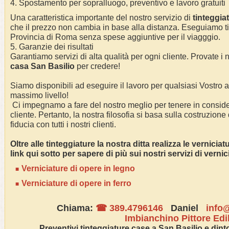
4. Spostamento per sopralluogo, preventivo e lavoro gratuiti
Una caratteristica importante del nostro servizio di
tinteggia
che il prezzo non cambia in base alla distanza. Eseguiamo
t
Provincia di Roma
senza spese aggiuntive per il viagggio.
5. Garanzie dei risultati
Garantiamo servizi di alta qualità per ogni cliente. Provate i n
casa San Basilio
per credere!
Siamo disponibili ad eseguire il lavoro per qualsiasi Vostro
massimo livello!
Ci impegnamo a fare del nostro meglio per tenere in conside
cliente. Pertanto, la nostra filosofia si basa sulla costruzione
fiducia con tutti i nostri clienti.
Oltre alle tinteggiature la nostra ditta realizza le vernicia
link qui sotto per sapere di più sui nostri servizi di verni
Verniciature di opere in legno
Verniciature di opere in ferro
Chiama:
☎ 389.4796146
Daniel
info@
Imbianchino Pittore Edi
Preventivi tinteggiature case a San Basilio e dinto