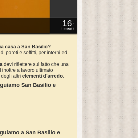
16
Immagini
ua casa a San Basilio?
di pareti e soffitti, per interni ed
sa
devi riflettere sul fatto che una
inoltre a lavoro ultimato
degli altri
elementi d’arredo
.
seguiamo
San Basilio
e
seguiamo a
San Basilio
e