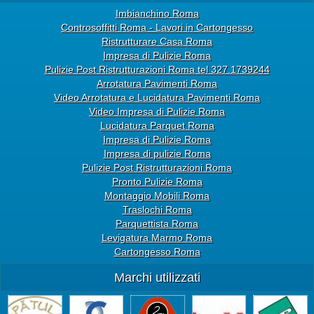
Imbianchino Roma
Controsoffitti Roma - Lavori in Cartongesso
Ristrutturare Casa Roma
Impresa di Pulizie Roma
Pulizie Post Ristrutturazioni Roma tel 327.1739244
Arrotatura Pavimenti Roma
Video Arrotatura e Lucidatura Pavimenti Roma
Video Impresa di Pulizie Roma
Lucidatura Parquet Roma
Impresa di Pulizie Roma
Impresa di pulizie Roma
Pulizie Post Ristrutturazioni Roma
Pronto Pulizie Roma
Montaggio Mobili Roma
Traslochi Roma
Parquettista Roma
Levigatura Marmo Roma
Cartongesso Roma
Marchi utilizzati