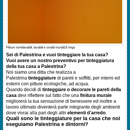
Pitture semilavabili, lavabili e smalti murali
16
Imgs
Sei di
Palestrina
e vuoi tinteggiare la tua casa?
Vuoi avere un nostro preventivo per tinteggiatura
della tua casa a
Palestrina
?
Noi siamo una ditta che realizza a
Palestrina
tinteggiature
di pareti e soffitti, per interni ed
esterni con pitture ecologiche, ad acqua.
Quando decidi di
tinteggiare o decorare le pareti della
casa
devi riflettere sul fatto che una
finitura murale
migliorerà la tua sensazione di benessere ed inoltre a
lavoro ultimato diventerà parte integrante degli ambienti
dove vivrai alla pari degli altri
elementi d’arredo
.
Quali sono le tinteggiature per la casa che noi
eseguiamo
Palestrina
e dintorni?