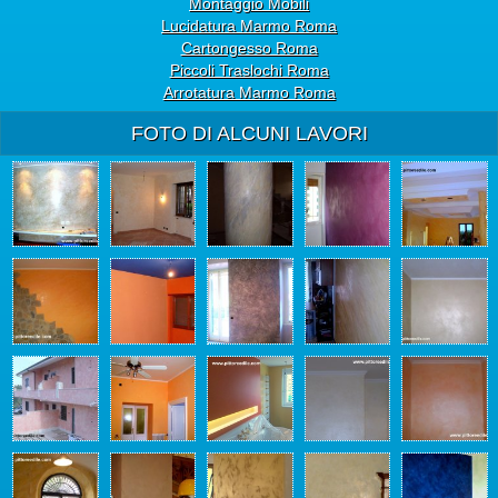
Montaggio Mobili
Lucidatura Marmo Roma
Cartongesso Roma
Piccoli Traslochi Roma
Arrotatura Marmo Roma
FOTO DI ALCUNI LAVORI