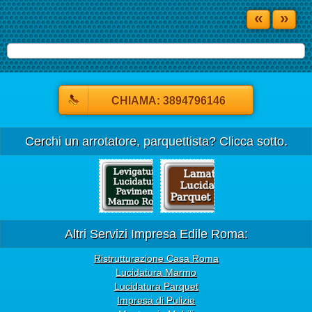
«
»
CHIAMA: 3894796146
Cerchi un arrotatore, parquettista? Clicca sotto.
Altri Servizi Impresa Edile Roma:
Ristrutturazione Casa Roma
Lucidatura Marmo
Lucidatura Parquet
Impresa di Pulizie