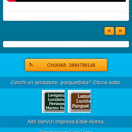
«
»
CHIAMA: 3894796146
Cerchi un arrotatore, parquettista? Clicca sotto.
Altri Servizi Impresa Edile Roma:
Ristrutturazione Casa Roma