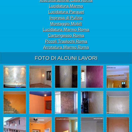
Lucidatura Marmo
Lucidatura Parquet
Impresa di Pulizie
Montaggio Mobili
Lucidatura Marmo Roma
Cartongesso Roma
Piccoli Traslochi Roma
Arrotatura Marmo Roma
FOTO DI ALCUNI LAVORI