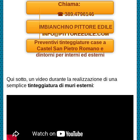
Chiama:
☎ 389.4796146
Daniel
IMBIANCHINO PITTORE EDILE
INFO@PITTOREEDILE.COM
Preventivi tinteggiature case a
Castel San Pietro Romano e
dintorni per interni ed esterni
Qui sotto, un video durante la realizzazione di una
semplice
tinteggiatura di muri esterni
: