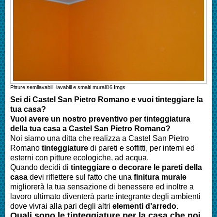
Pitture semilavabili, lavabili e smalti murali
16
Imgs
Sei di Castel San Pietro Romano e vuoi tinteggiare la
tua casa?
Vuoi avere un nostro preventivo per tinteggiatura
della tua casa a Castel San Pietro Romano?
Noi siamo una ditta che realizza a Castel San Pietro
Romano
tinteggiature
di pareti e soffitti, per interni ed
esterni con pitture ecologiche, ad acqua.
Quando decidi di
tinteggiare o decorare le pareti della
casa
devi riflettere sul fatto che una
finitura murale
migliorerà la tua sensazione di benessere ed inoltre a
lavoro ultimato diventerà parte integrante degli ambienti
dove vivrai alla pari degli altri
elementi d’arredo
.
Quali sono le tinteggiature per la casa che noi