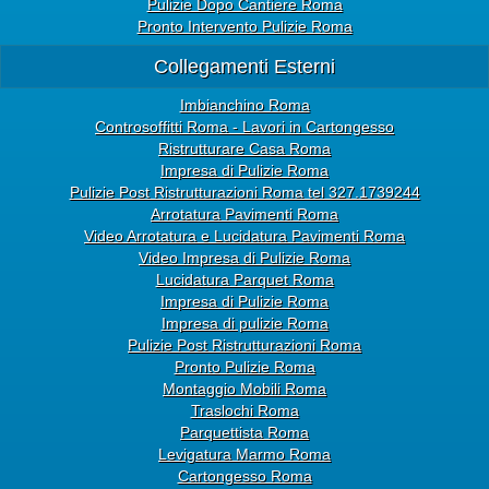
Pulizie Dopo Cantiere Roma
Pronto Intervento Pulizie Roma
Collegamenti Esterni
Imbianchino Roma
Controsoffitti Roma - Lavori in Cartongesso
Ristrutturare Casa Roma
Impresa di Pulizie Roma
Pulizie Post Ristrutturazioni Roma tel 327.1739244
Arrotatura Pavimenti Roma
Video Arrotatura e Lucidatura Pavimenti Roma
Video Impresa di Pulizie Roma
Lucidatura Parquet Roma
Impresa di Pulizie Roma
Impresa di pulizie Roma
Pulizie Post Ristrutturazioni Roma
Pronto Pulizie Roma
Montaggio Mobili Roma
Traslochi Roma
Parquettista Roma
Levigatura Marmo Roma
Cartongesso Roma