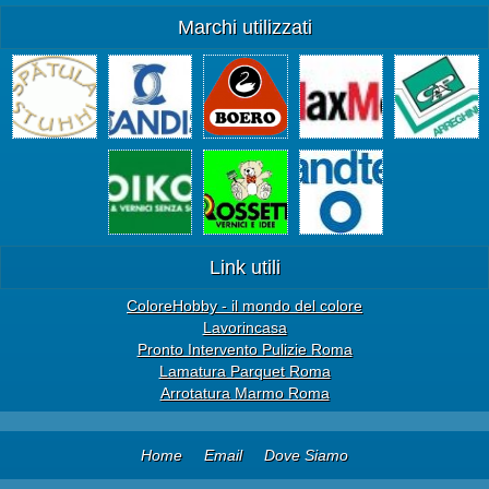
Marchi utilizzati
Link utili
ColoreHobby - il mondo del colore
Lavorincasa
Pronto Intervento Pulizie Roma
Lamatura Parquet Roma
Arrotatura Marmo Roma
Home
Email
Dove Siamo