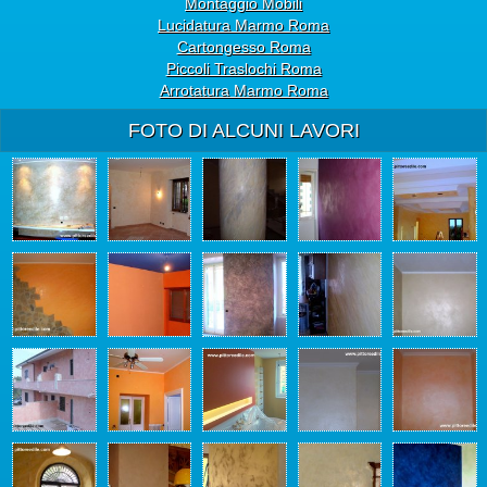
Montaggio Mobili
Lucidatura Marmo Roma
Cartongesso Roma
Piccoli Traslochi Roma
Arrotatura Marmo Roma
FOTO DI ALCUNI LAVORI