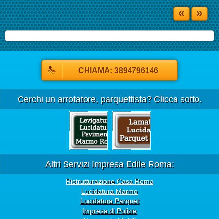
«
»
CHIAMA: 3894796146
Cerchi un arrotatore, parquettista? Clicca sotto.
Altri Servizi Impresa Edile Roma:
Ristrutturazione Casa Roma
Lucidatura Marmo
Lucidatura Parquet
Impresa di Pulizie