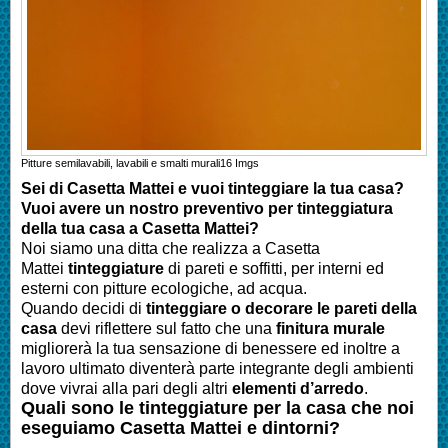
Pitture semilavabili, lavabili e smalti murali
16
Imgs
Sei di
Casetta Mattei
e vuoi tinteggiare la tua casa?
Vuoi avere un nostro preventivo per tinteggiatura
della tua casa a
Casetta Mattei
?
Noi siamo una ditta che realizza a
Casetta
Mattei
tinteggiature
di pareti e soffitti, per interni ed
esterni con pitture ecologiche, ad acqua.
Quando decidi di
tinteggiare o decorare le pareti della
casa
devi riflettere sul fatto che una
finitura murale
migliorerà la tua sensazione di benessere ed inoltre a
lavoro ultimato diventerà parte integrante degli ambienti
dove vivrai alla pari degli altri
elementi d’arredo
.
Quali sono le tinteggiature per la casa che noi
eseguiamo Casetta Mattei e dintorni?