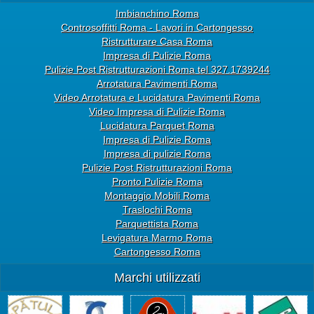
Imbianchino Roma
Controsoffitti Roma - Lavori in Cartongesso
Ristrutturare Casa Roma
Impresa di Pulizie Roma
Pulizie Post Ristrutturazioni Roma tel 327.1739244
Arrotatura Pavimenti Roma
Video Arrotatura e Lucidatura Pavimenti Roma
Video Impresa di Pulizie Roma
Lucidatura Parquet Roma
Impresa di Pulizie Roma
Impresa di pulizie Roma
Pulizie Post Ristrutturazioni Roma
Pronto Pulizie Roma
Montaggio Mobili Roma
Traslochi Roma
Parquettista Roma
Levigatura Marmo Roma
Cartongesso Roma
Marchi utilizzati