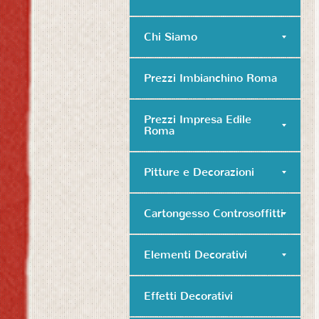
Chi Siamo
Prezzi Imbianchino Roma
Prezzi Impresa Edile
Roma
Pitture e Decorazioni
Cartongesso Controsoffitti
Elementi Decorativi
Effetti Decorativi