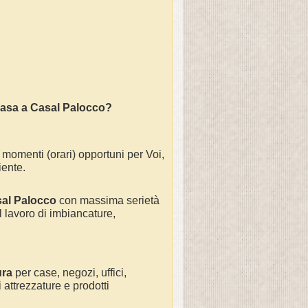
casa a
Casal Palocco
?
 momenti (orari) opportuni per Voi,
iente.
al Palocco
con massima serietà
 lavoro di
imbiancature,
ura
per
case, negozi, uffici,
 attrezzature e prodotti