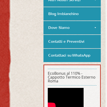
Blog Imbianchino
Dove Siamo
Contatti e Preventivi
Contattaci su WhatsApp
EcoBonus al 110% -
Cappotto Termico Esterno
Roma