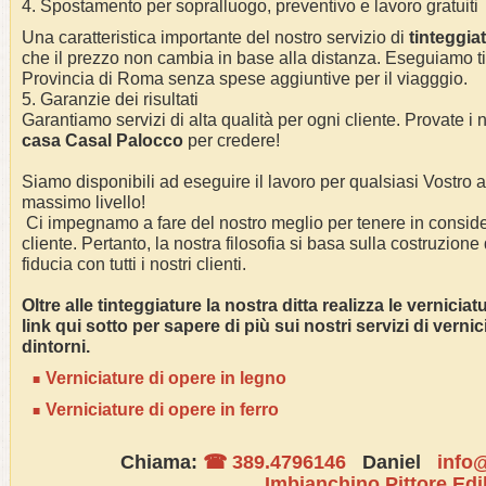
4. Spostamento per sopralluogo, preventivo e lavoro gratuiti
Una caratteristica importante del nostro servizio di
tinteggia
che il prezzo non cambia in base alla distanza. Eseguiamo
t
Provincia di Roma
senza spese aggiuntive per il viagggio.
5. Garanzie dei risultati
Garantiamo servizi di alta qualità per ogni cliente. Provate i n
casa
Casal Palocco
per credere!
Siamo disponibili ad eseguire il lavoro per qualsiasi Vostro
massimo livello!
Ci impegnamo a fare del nostro meglio per tenere in conside
cliente. Pertanto, la nostra filosofia si basa sulla costruzione
fiducia con tutti i nostri clienti.
Oltre alle tinteggiature la nostra ditta realizza le vernicia
link qui sotto per sapere di più sui nostri servizi di vern
dintorni.
Verniciature di opere in legno
Verniciature di opere in ferro
Chiama:
☎ 389.4796146
Daniel
info@
Imbianchino Pittore Edi