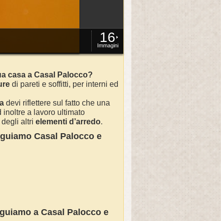
16
Immagini
tua casa a Casal Palocco?
ure
di pareti e soffitti, per interni ed
sa
devi riflettere sul fatto che una
inoltre a lavoro ultimato
degli altri
elementi d’arredo
.
seguiamo
Casal Palocco
e
seguiamo a
Casal Palocco
e