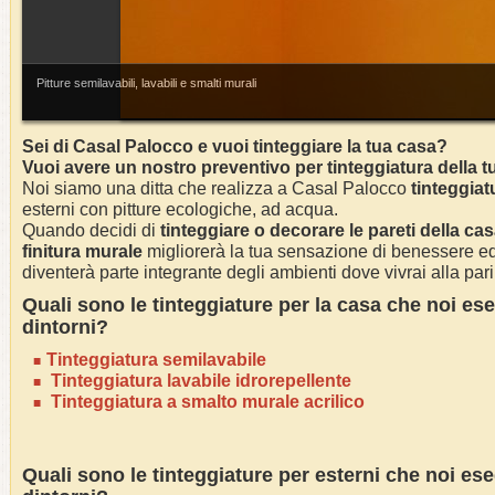
Pitture semilavabili, lavabili e smalti murali
Sei di
Casal Palocco
e vuoi tinteggiare la tua casa?
Vuoi avere un nostro preventivo per tinteggiatura della 
Noi siamo una ditta che realizza a
Casal Palocco
tinteggiat
esterni con pitture ecologiche, ad acqua.
Quando decidi di
tinteggiare o decorare le pareti della ca
finitura murale
migliorerà la tua sensazione di benessere ed 
diventerà parte integrante degli ambienti dove vivrai alla pari 
Quali sono le tinteggiature per la casa che noi e
dintorni?
Tinteggiatura semilavabile
Tinteggiatura lavabile idrorepellente
Tinteggiatura a smalto murale acrilico
Quali sono le tinteggiature per esterni che noi e