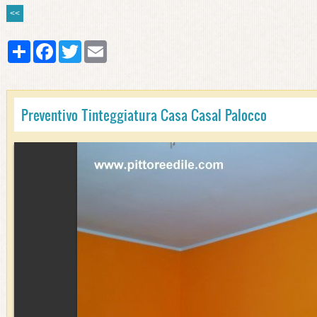
<<
Share
Facebook
Twitter
Email
Preventivo Tinteggiatura Casa Casal Palocco