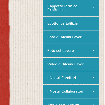
Cappotto Termico
EcoBonus
EcoBonus Edilizia
Foto di Alcuni Lavori
Foto sul Lavoro
Video di Alcuni Lavori
I Nostri Fornitori
I Nostri Collaboratori
Altri Nostri Servizi