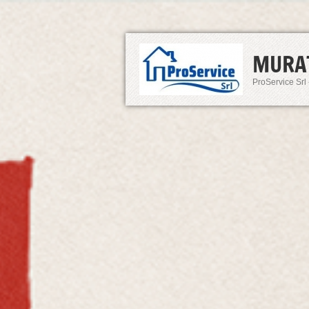
MURA
ProService Srl 