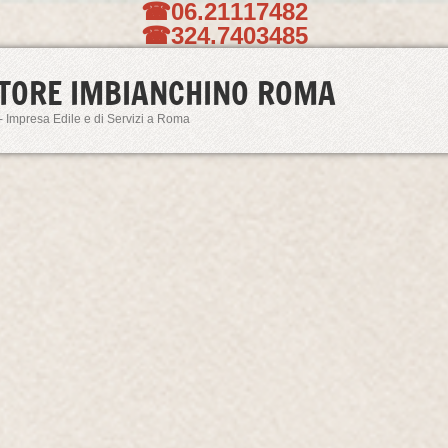
☎06.21117482
☎324.7403485
TORE IMBIANCHINO ROMA
- Impresa Edile e di Servizi a Roma