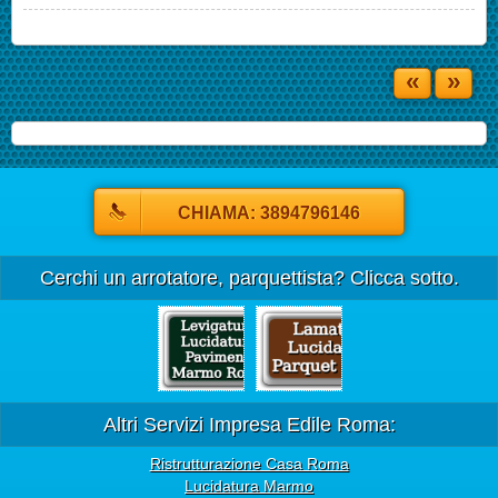
«
»
CHIAMA: 3894796146
Cerchi un arrotatore, parquettista? Clicca sotto.
Altri Servizi Impresa Edile Roma:
Ristrutturazione Casa Roma
Lucidatura Marmo