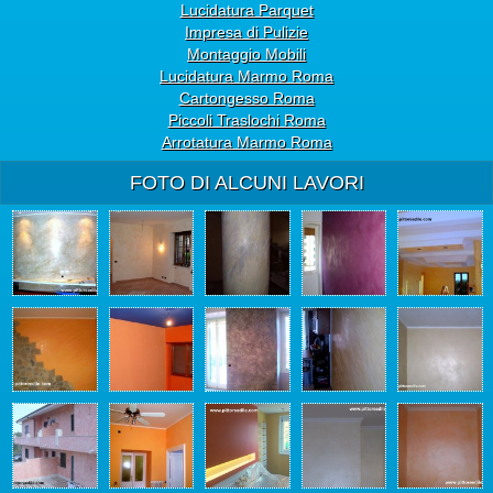
Lucidatura Parquet
Impresa di Pulizie
Montaggio Mobili
Lucidatura Marmo Roma
Cartongesso Roma
Piccoli Traslochi Roma
Arrotatura Marmo Roma
FOTO DI ALCUNI LAVORI