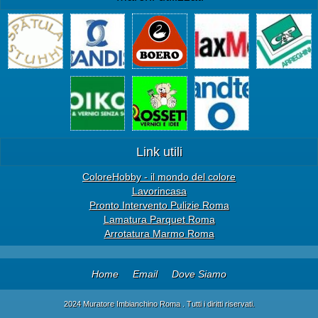
Link utili
ColoreHobby - il mondo del colore
Lavorincasa
Pronto Intervento Pulizie Roma
Lamatura Parquet Roma
Arrotatura Marmo Roma
Home
Email
Dove Siamo
2024 Muratore Imbianchino Roma . Tutti i diritti riservati.