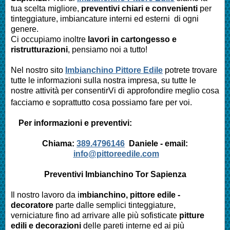
tua scelta migliore,
preventivi chiari e convenienti
per
tinteggiature, imbiancature interni ed esterni di ogni
genere.
Ci occupiamo inoltre
lavori in cartongesso e
ristrutturazioni
, pensiamo noi a tutto!
Nel nostro sito
Imbianchino Pittore Edile
potrete trovare
tutte le informazioni sulla nostra impresa,
su tutte le
nostre attività per consentirVi di approfondire meglio cosa
facciamo e soprattutto cosa possiamo fare per voi.
Per informazioni e preventivi:
Chiama:
389.4796146
Daniele -
email:
info@pittoreedile.com
Preventivi Imbianchino
Tor Sapienza
Il nostro lavoro da i
mbianchino, pittore edile -
decoratore
parte dalle semplici tinteggiature,
verniciature fino ad arrivare alle più sofisticate
pitture
edili e decorazioni
delle pareti interne ed ai più