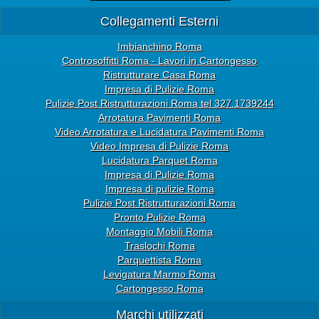
Collegamenti Esterni
Imbianchino Roma
Controsoffitti Roma - Lavori in Cartongesso
Ristrutturare Casa Roma
Impresa di Pulizie Roma
Pulizie Post Ristrutturazioni Roma tel 327.1739244
Arrotatura Pavimenti Roma
Video Arrotatura e Lucidatura Pavimenti Roma
Video Impresa di Pulizie Roma
Lucidatura Parquet Roma
Impresa di Pulizie Roma
Impresa di pulizie Roma
Pulizie Post Ristrutturazioni Roma
Pronto Pulizie Roma
Montaggio Mobili Roma
Traslochi Roma
Parquettista Roma
Levigatura Marmo Roma
Cartongesso Roma
Marchi utilizzati