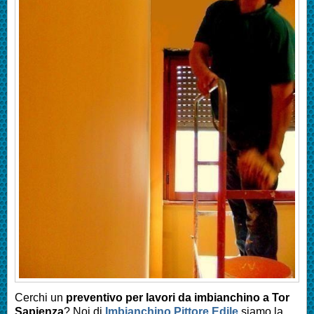
Cerchi un
preventivo per lavori da imbianchino a
Tor
Sapienza
? Noi di
Imbianchino Pittore Edile
siamo la