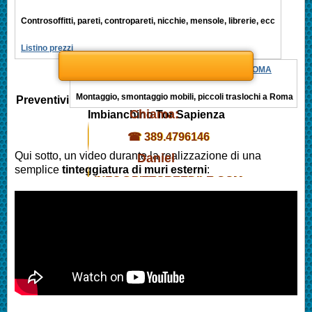
Controsoffitti, pareti, contropareti, nicchie, mensole, librerie, ecc
Listino prezzi
MONTAGGIO MOBILI, PICCOLI TRASLOCHI ROMA
Montaggio, smontaggio mobili, piccoli traslochi a Roma
Preventivi
Chiama:
Imbianchino
Tor Sapienza
☎ 389.4796146
Qui sotto, un video durante la realizzazione di una
Daniel
semplice
tinteggiatura di muri esterni
:
INFO@PITTOREEDILE.COM