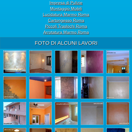
Impresa di Pulizie
Montaggio Mobili
Lucidatura Marmo Roma
Cartongesso Roma
Piccoli Traslochi Roma
Arrotatura Marmo Roma
FOTO DI ALCUNI LAVORI