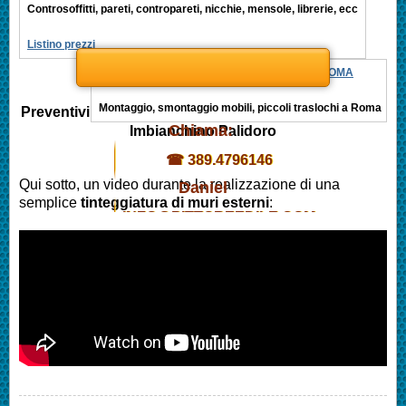
Controsoffitti, pareti, contropareti, nicchie, mensole, librerie, ecc
Listino prezzi
MONTAGGIO MOBILI, PICCOLI TRASLOCHI ROMA
Montaggio, smontaggio mobili, piccoli traslochi a Roma
Preventivi
Chiama:
Imbianchino
Palidoro
☎ 389.4796146
Qui sotto, un video durante la realizzazione di una
Daniel
semplice
tinteggiatura di muri esterni
:
INFO@PITTOREEDILE.COM