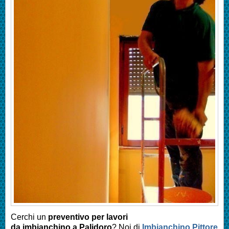
Cerchi un
preventivo per lavori
da imbianchino a
Palidoro
? Noi di
Imbianchino Pittore