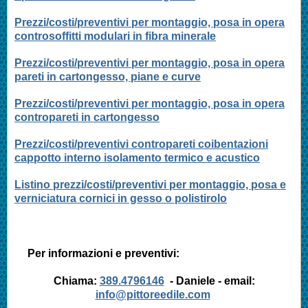
Prezzi/costi/preventivi per montaggio, posa in opera
controsoffitti modulari in fibra minerale
Prezzi/costi/preventivi per montaggio, posa in opera
pareti in cartongesso, piane e curve
Prezzi/costi/preventivi per montaggio, posa in opera
contropareti in cartongesso
Prezzi/costi/preventivi contropareti coibentazioni
cappotto interno isolamento termico e acustico
Listino prezzi/costi/preventivi per montaggio, posa e
verniciatura cornici in gesso o polistirolo
Per informazioni e preventivi:
Chiama:
389.4796146
- Daniele - email:
info@pittoreedile.com