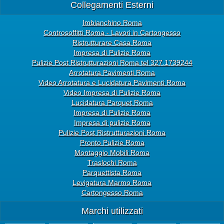
Collegamenti Esterni
Imbianchino Roma
Controsoffitti Roma - Lavori in Cartongesso
Ristrutturare Casa Roma
Impresa di Pulizie Roma
Pulizie Post Ristrutturazioni Roma tel 327.1739244
Arrotatura Pavimenti Roma
Video Arrotatura e Lucidatura Pavimenti Roma
Video Impresa di Pulizie Roma
Lucidatura Parquet Roma
Impresa di Pulizie Roma
Impresa di pulizie Roma
Pulizie Post Ristrutturazioni Roma
Pronto Pulizie Roma
Montaggio Mobili Roma
Traslochi Roma
Parquettista Roma
Levigatura Marmo Roma
Cartongesso Roma
Marchi utilizzati