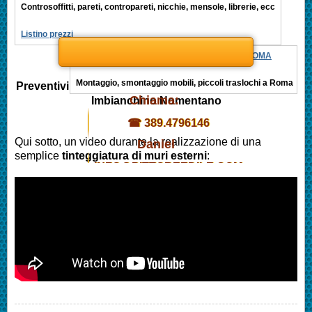
Controsoffitti, pareti, contropareti, nicchie, mensole, librerie, ecc
Listino prezzi
MONTAGGIO MOBILI, PICCOLI TRASLOCHI ROMA
Montaggio, smontaggio mobili, piccoli traslochi a Roma
Preventivi
Chiama:
Imbianchino
Nomentano
☎ 389.4796146
Qui sotto, un video durante la realizzazione di una
Daniel
semplice
tinteggiatura di muri esterni
:
INFO@PITTOREEDILE.COM