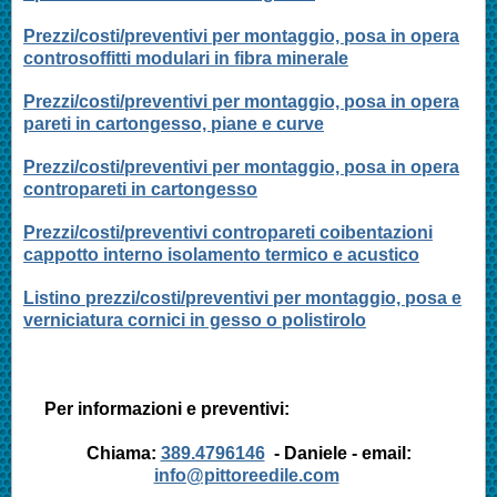
Prezzi/costi/preventivi per montaggio, posa in opera
controsoffitti modulari in fibra minerale
Prezzi/costi/preventivi per montaggio, posa in opera
pareti in cartongesso, piane e curve
Prezzi/costi/preventivi per montaggio, posa in opera
contropareti in cartongesso
Prezzi/costi/preventivi contropareti coibentazioni
cappotto interno isolamento termico e acustico
Listino prezzi/costi/preventivi per montaggio, posa e
verniciatura cornici in gesso o polistirolo
Per informazioni e preventivi:
Chiama:
389.4796146
- Daniele - email:
info@pittoreedile.com