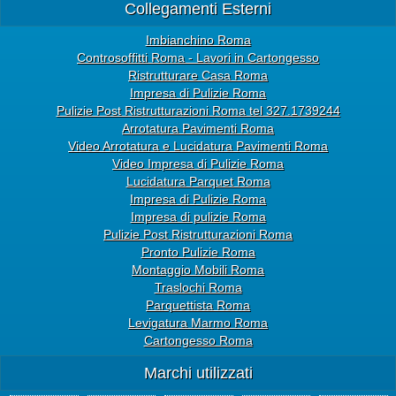
Collegamenti Esterni
Imbianchino Roma
Controsoffitti Roma - Lavori in Cartongesso
Ristrutturare Casa Roma
Impresa di Pulizie Roma
Pulizie Post Ristrutturazioni Roma tel 327.1739244
Arrotatura Pavimenti Roma
Video Arrotatura e Lucidatura Pavimenti Roma
Video Impresa di Pulizie Roma
Lucidatura Parquet Roma
Impresa di Pulizie Roma
Impresa di pulizie Roma
Pulizie Post Ristrutturazioni Roma
Pronto Pulizie Roma
Montaggio Mobili Roma
Traslochi Roma
Parquettista Roma
Levigatura Marmo Roma
Cartongesso Roma
Marchi utilizzati