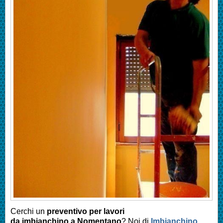
Cerchi un
preventivo per lavori
da imbianchino a
Nomentano
? Noi di
Imbianchino