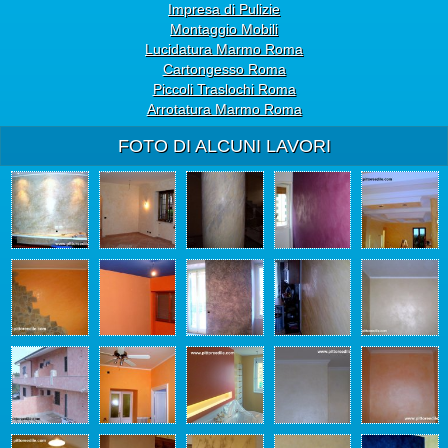
Impresa di Pulizie
Montaggio Mobili
Lucidatura Marmo Roma
Cartongesso Roma
Piccoli Traslochi Roma
Arrotatura Marmo Roma
FOTO DI ALCUNI LAVORI