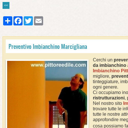
<<
Share
Facebook
Twitter
Email
Preventivo Imbianchino Marcigliana
Cerchi un
preven
da imbianchino
Imbianchino Pitt
migliore,
prevent
tinteggiature, imb
ogni genere.
Ci occupiamo ino
ristrutturazioni
,
Nel nostro sito
Im
trovare tutte le i
tutte le nostre att
approfondire megl
cosa possiamo fa