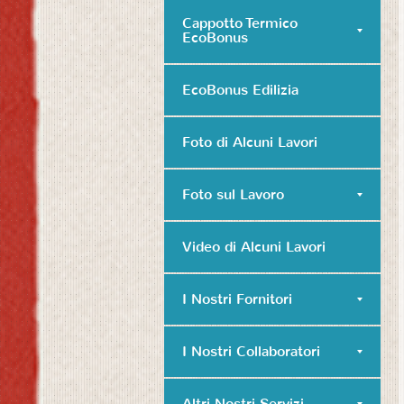
Cappotto Termico
EcoBonus
EcoBonus Edilizia
Foto di Alcuni Lavori
Foto sul Lavoro
Video di Alcuni Lavori
I Nostri Fornitori
I Nostri Collaboratori
Altri Nostri Servizi