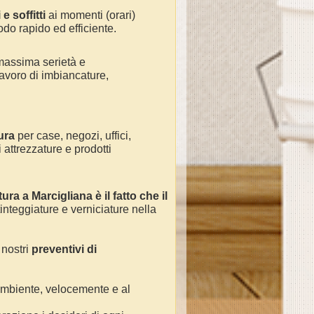
e soffitti
ai momenti (orari)
odo rapido ed efficiente.
massima serietà e
avoro di
imbiancature,
ura
per
case, negozi, uffici,
 attrezzature e prodotti
ura a Marcigliana
è il fatto che il
tinteggiature e verniciature nella
 nostri
preventivi di
 ambiente, velocemente e al