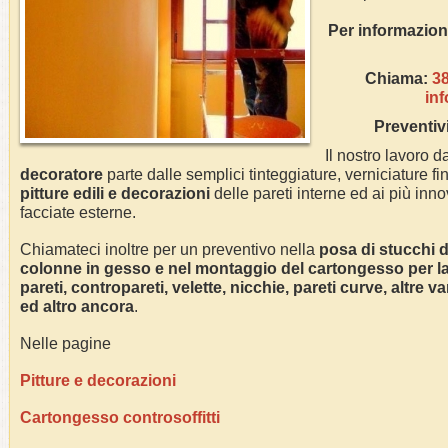
Per inform
Chiama:
3
in
Preventiv
Il nostro lavoro da
decoratore
parte dalle semplici tinteggiature, verniciature fin
pitture edili e decorazioni
delle pareti interne ed ai più innov
facciate esterne.
Chiamateci inoltre per un preventivo nella
posa di stucchi de
colonne in gesso e nel montaggio del cartongesso per la r
pareti, contropareti, velette, nicchie, pareti curve, altre 
ed altro ancora
.
Nelle pagine
Pitture e decorazioni
Cartongesso controsoffitti