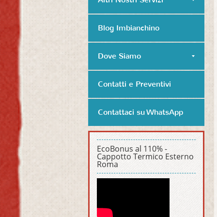
Blog Imbianchino
Dove Siamo
Contatti e Preventivi
Contattaci su WhatsApp
EcoBonus al 110% -
Cappotto Termico Esterno
Roma