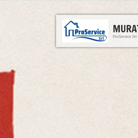
MURA
ProService Srl 