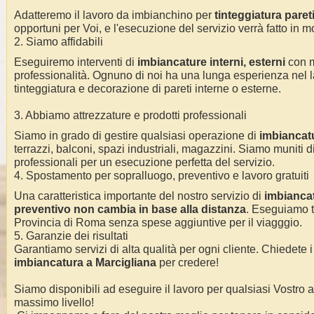
Adatteremo il lavoro da imbianchino per
tinteggiatura pareti 
opportuni per Voi, e l'esecuzione del servizio verrà fatto in m
2. Siamo affidabili
Eseguiremo interventi di
imbiancature interni, esterni
con 
professionalità.
Ognuno di noi ha una lunga esperienza nel l
tinteggiatura e decorazione di pareti interne o esterne
.
3. Abbiamo attrezzature e prodotti professionali
Siamo in grado di gestire qualsiasi operazione di
imbiancat
terrazzi, balconi, spazi industriali, magazzini. Siamo muniti di
professionali per un esecuzione perfetta del servizio
.
4. Spostamento per sopralluogo, preventivo e lavoro gratuiti
Una caratteristica importante del nostro servizio di
imbiancat
preventivo non cambia in base alla distanza
. Eseguiamo
Provincia di Roma
senza spese aggiuntive per il viagggio.
5. Garanzie dei risultati
Garantiamo servizi di alta qualità per ogni cliente. Chiedete i
imbiancatura a Marcigliana
per credere!
Siamo disponibili ad eseguire il lavoro per qualsiasi Vostro
massimo livello!