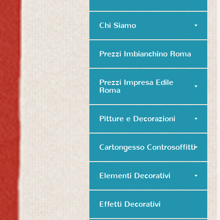
Chi Siamo
Prezzi Imbianchino Roma
Prezzi Impresa Edile
Roma
Pitture e Decorazioni
Cartongesso Controsoffitti
Elementi Decorativi
Effetti Decorativi