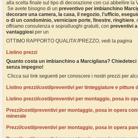
alla scelta finale sul tipo di decorazione con cui abbellire la
Se avete bisogno di un
preventivo per imbianchino Marcig
decorare una camera, la casa, il negozio, l’ufficio, eseguir
o di un condominio, verniciare porte, finestre, ringhiere
,
offriamo consulenza e sopralluoghi gratuiti, con
preventivi a
vantaggiosi
per un
OTTIMO RAPPORTO QUALITA’/PREZZO, vedi la pagina
Listino prezzi
Quanto costa un imbianchino a Marcigliana? Chiedeteci s
senza impegno!
Clicca sui link seguenti per conoscere i nostri prezzi per alcu
Listino prezzi/costi/preventivi per tinteggiature e pitture
Listino prezzi/costi/preventivi per montaggio, posa in op
Prezzi/costi/preventivi per montaggio, posa in opera contr
minerale
Prezzi/costi/preventivi per montaggio, posa in opera pare