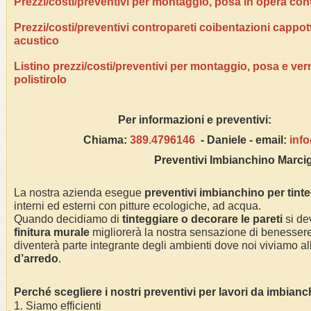
Prezzi/costi/preventivi per montaggio, posa in opera con
Prezzi/costi/preventivi contropareti coibentazioni cappo
acustico
Listino prezzi/costi/preventivi per montaggio, posa e ver
polistirolo
Per informazioni e pre
Chiama:
389.4796146
- Daniele - email:
inf
Preventivi Imbianchino Marcig
La nostra azienda esegue
preventivi imbianchino per tint
interni ed esterni con pitture ecologiche, ad acqua.
Quando decidiamo di
tinteggiare o decorare le pareti
si dev
finitura murale
migliorerà la nostra sensazione di benessere 
diventerà parte integrante degli ambienti dove noi viviamo alla
d’arredo
.
Perché scegliere i nostri preventivi per lavori da imbian
1. Siamo efficienti