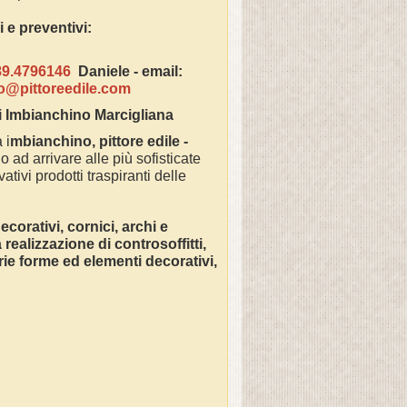
azioni e preventivi:
89.4796146
Daniele -
email:
fo@pittoreedile.com
i Imbianchino
Marcigliana
 i
mbianchino, pittore edile -
o ad arrivare alle più sofisticate
ativi prodotti traspiranti delle
corativi, cornici, archi e
ealizzazione di controsoffitti,
varie forme ed elementi decorativi,