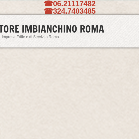
☎06.21117482
☎324.7403485
TORE IMBIANCHINO ROMA
- Impresa Edile e di Servizi a Roma