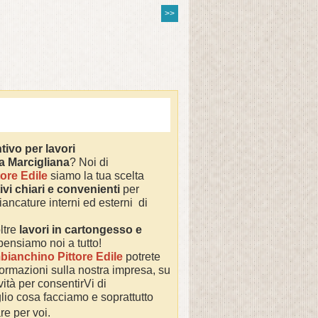
>>
tivo per lavori
 a
Marcigliana
? Noi di
ore Edile
siamo la tua scelta
ivi chiari e convenienti
per
iancature interni ed esterni di
ltre
lavori in cartongesso e
 pensiamo noi a tutto!
bianchino Pittore Edile
potrete
nformazioni sulla nostra impresa,
su
ività per consentirVi di
io cosa facciamo e soprattutto
re per voi.