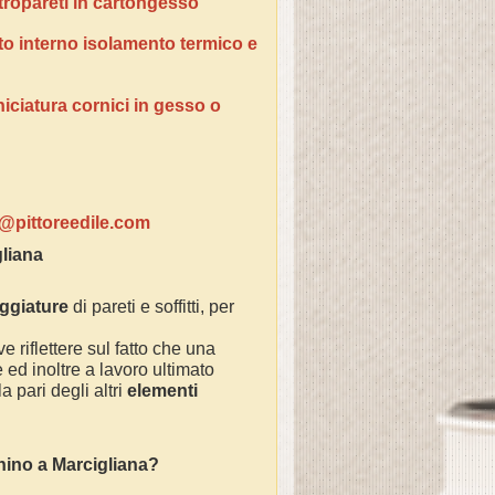
tropareti in cartongesso
tto interno isolamento termico e
niciatura cornici in gesso o
ventivi:
o@pittoreedile.com
liana
eggiature
di pareti e soffitti, per
e riflettere sul fatto che una
ed inoltre a lavoro ultimato
 pari degli altri
elementi
chino a Marcigliana?