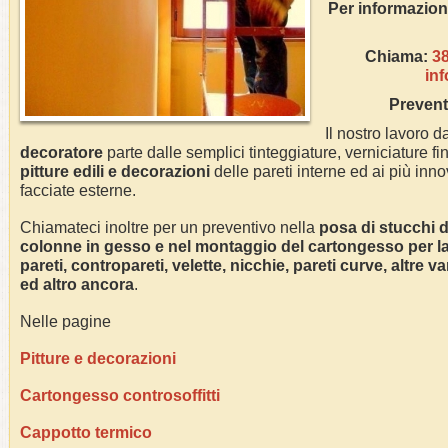
Per inform
Chiama:
3
in
Prevent
Il nostro lavoro da
decoratore
parte dalle semplici tinteggiature, verniciature fin
pitture edili e decorazioni
delle pareti interne ed ai più innov
facciate esterne.
Chiamateci inoltre per un preventivo nella
posa di stucchi de
colonne in gesso e nel montaggio del cartongesso per la r
pareti, contropareti, velette, nicchie, pareti curve, altre 
ed altro ancora
.
Nelle pagine
Pitture e decorazioni
Cartongesso controsoffitti
Cappotto termico