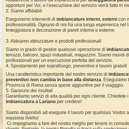
opportuni per Voi, e l'esecuzione del servizio verrà fatto in m
2. Siamo affidabili
Eseguiremo interventi di
imbiancature interni, esterni
con 
professionalità.
Ognuno di noi ha una lunga esperienza nel l
tinteggiatura e decorazione di pareti interne o esterne
.
3. Abbiamo attrezzature e prodotti professionali
Siamo in grado di gestire qualsiasi operazione di
imbiancat
terrazzi, balconi, spazi industriali, magazzini. Siamo muniti di
professionali per un esecuzione perfetta del servizio
.
4. Spostamento per sopralluogo, preventivo e lavoro gratuiti
Una caratteristica importante del nostro servizio di
imbianca
preventivo non cambia in base alla distanza
. Eseguiamo
Provincia di Roma
senza spese aggiuntive per il viagggio.
5. Garanzie dei risultati
Garantiamo servizi di alta qualità per ogni cliente. Chiedete i
imbiancatura a
Lariano
per credere!
Siamo disponibili ad eseguire il lavoro per qualsiasi Vostro
massimo livello!
Ci impegnamo a fare del nostro meglio per tenere in conside
cliente. Pertanto, la nostra filosofia si basa sulla costruzione