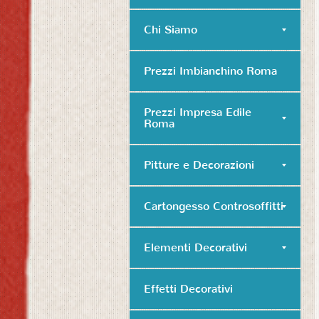
Chi Siamo
Prezzi Imbianchino Roma
Prezzi Impresa Edile
Roma
Pitture e Decorazioni
Cartongesso Controsoffitti
Elementi Decorativi
Effetti Decorativi