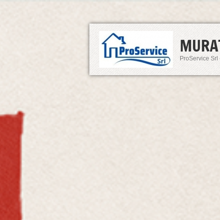
MURA
ProService Srl 