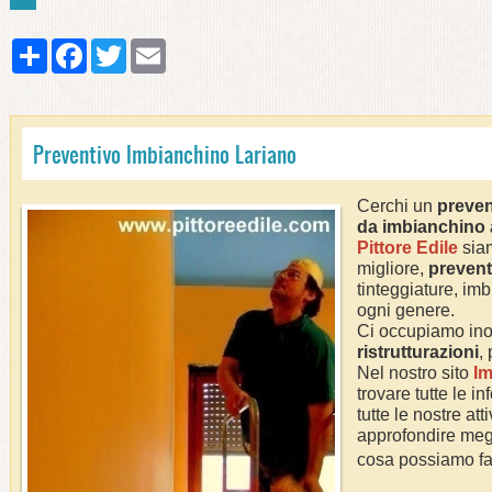
Share
Facebook
Twitter
Email
Preventivo Imbianchino Lariano
Cerchi un
preven
da imbianchino
Pittore Edile
siam
migliore,
prevent
tinteggiature, imb
ogni genere.
Ci occupiamo ino
ristrutturazioni
,
Nel nostro sito
Im
trovare tutte le i
tutte le nostre att
approfondire megl
cosa possiamo fa