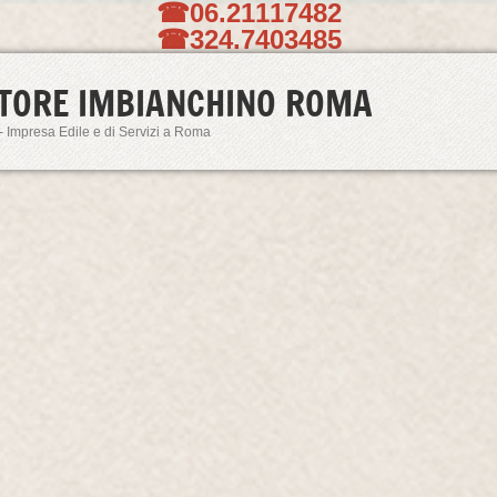
☎06.21117482
☎324.7403485
TORE IMBIANCHINO ROMA
- Impresa Edile e di Servizi a Roma