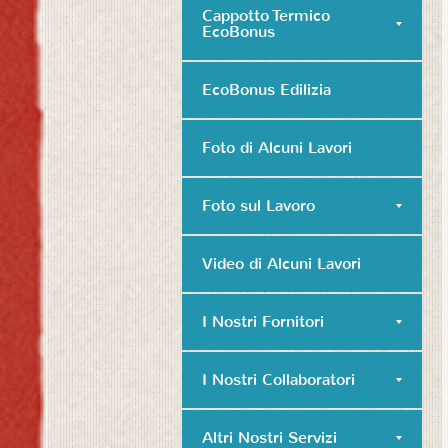
Cappotto Termico
EcoBonus
EcoBonus Edilizia
Foto di Alcuni Lavori
Foto sul Lavoro
Video di Alcuni Lavori
I Nostri Fornitori
I Nostri Collaboratori
Altri Nostri Servizi