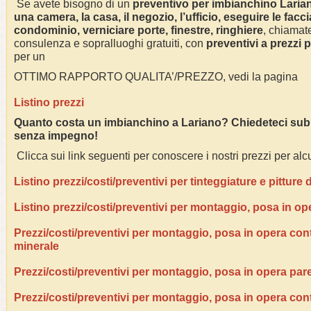
Se avete bisogno di un
preventivo per imbianchino
Laria
una camera, la casa, il negozio, l’ufficio, eseguire le facci
condominio, verniciare porte, finestre, ringhiere
, chiamate
consulenza e sopralluoghi gratuiti, con
preventivi a prezzi 
per un
OTTIMO RAPPORTO QUALITA’/PREZZO, vedi la pagina
Listino prezzi
Quanto costa un imbianchino a Lariano? Chiedeteci subit
senza impegno!
Clicca sui link seguenti per conoscere i nostri prezzi per alcu
Listino prezzi/costi/preventivi per tinteggiature e pitture
Listino prezzi/costi/preventivi per montaggio, posa in op
Prezzi/costi/preventivi per montaggio, posa in opera contr
minerale
Prezzi/costi/preventivi per montaggio, posa in opera pare
Prezzi/costi/preventivi per montaggio, posa in opera con