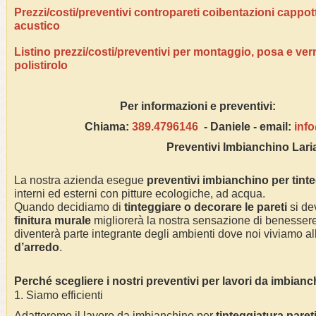
Prezzi/costi/preventivi contropareti coibentazioni cappo
acustico
Listino prezzi/costi/preventivi per montaggio, posa e ver
polistirolo
Per informazioni e pre
Chiama:
389.4796146
- Daniele - email:
inf
Preventivi Imbianchino Lar
La nostra azienda esegue
preventivi imbianchino per tint
interni ed esterni con pitture ecologiche, ad acqua.
Quando decidiamo di
tinteggiare o decorare le pareti
si dev
finitura murale
migliorerà la nostra sensazione di benessere 
diventerà parte integrante degli ambienti dove noi viviamo alla
d’arredo
.
Perché scegliere i nostri preventivi per lavori da imbian
1. Siamo efficienti
Adatteremo il lavoro da imbianchino per
tinteggiatura pareti 