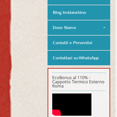
Blog Imbianchino
Dove Siamo
Contatti e Preventivi
Contattaci su WhatsApp
EcoBonus al 110% -
Cappotto Termico Esterno
Roma