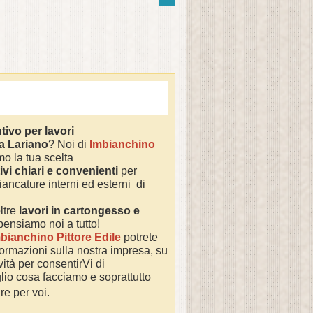
tivo per lavori
 a
Lariano
? Noi di
Imbianchino
o la tua scelta
ivi chiari e convenienti
per
iancature interni ed esterni di
ltre
lavori in cartongesso e
 pensiamo noi a tutto!
bianchino Pittore Edile
potrete
nformazioni sulla nostra impresa,
su
ività per consentirVi di
io cosa facciamo e soprattutto
re per voi.