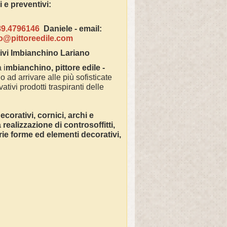
azioni e preventivi:
89.4796146
Daniele -
email:
fo@pittoreedile.com
ivi Imbianchino
Lariano
 i
mbianchino, pittore edile -
o ad arrivare alle più sofisticate
ativi prodotti traspiranti delle
corativi, cornici, archi e
ealizzazione di controsoffitti,
varie forme ed elementi decorativi,