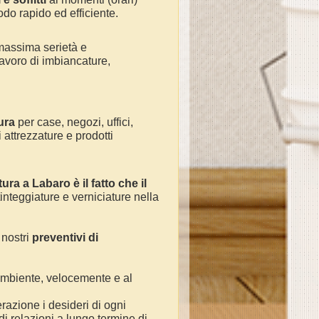
odo rapido ed efficiente.
massima serietà e
avoro di
imbiancature,
ura
per
case, negozi, uffici,
 attrezzature e prodotti
tura a Labaro
è il fatto che il
tinteggiature e verniciature nella
 nostri
preventivi di
 ambiente, velocemente e al
razione i desideri di ogni
 di relazioni a lungo termine di