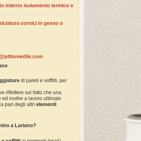
tto interno isolamento termico e
niciatura cornici in gesso o
ventivi:
o@pittoreedile.com
iano
eggiature
di pareti e soffitti, per
e riflettere sul fatto che una
ed inoltre a lavoro ultimato
 pari degli altri
elementi
chino a
Lariano
?
e soffitti
ai momenti (orari)