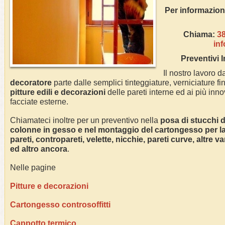
Per inform
Chiama:
3
in
Preventivi
Il nostro lavoro da
decoratore
parte dalle semplici tinteggiature, verniciature fin
pitture edili e decorazioni
delle pareti interne ed ai più innov
facciate esterne.
Chiamateci inoltre per un preventivo nella
posa di stucchi de
colonne in gesso e nel montaggio del cartongesso per la r
pareti, contropareti, velette, nicchie, pareti curve, altre 
ed altro ancora
.
Nelle pagine
Pitture e decorazioni
Cartongesso controsoffitti
Cappotto termico