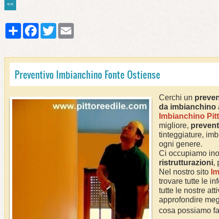
<<
Share
Facebook
Twitter
Email
Preventivo Imbianchino Fonte Ostiense
Cerchi un
preven
da imbianchino
Imbianchino Pitt
migliore,
prevent
tinteggiature, imb
ogni genere.
Ci occupiamo ino
ristrutturazioni
,
Nel nostro sito
Im
trovare tutte le i
tutte le nostre att
approfondire megl
cosa possiamo fa