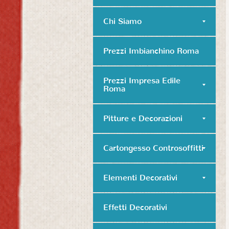
Chi Siamo
Prezzi Imbianchino Roma
Prezzi Impresa Edile
Roma
Pitture e Decorazioni
Cartongesso Controsoffitti
Elementi Decorativi
Effetti Decorativi