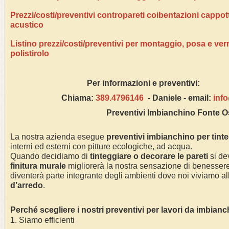
Prezzi/costi/preventivi contropareti coibentazioni cappo
acustico
Listino prezzi/costi/preventivi per montaggio, posa e ver
polistirolo
Per informazioni e pre
Chiama:
389.4796146
- Daniele - email:
inf
Preventivi Imbianchino
Fonte O
La nostra azienda esegue
preventivi imbianchino per tint
interni ed esterni con pitture ecologiche, ad acqua.
Quando decidiamo di
tinteggiare o decorare le pareti
si dev
finitura murale
migliorerà la nostra sensazione di benessere 
diventerà parte integrante degli ambienti dove noi viviamo alla
d’arredo
.
Perché scegliere i nostri preventivi per lavori da imbian
1. Siamo efficienti