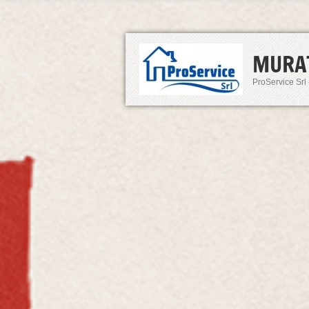
MURA
ProService Srl 