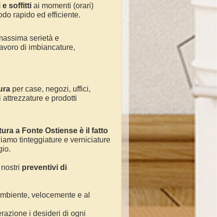
e soffitti
ai momenti (orari)
odo rapido ed efficiente.
massima serietà e
avoro di
imbiancature,
ura
per
case, negozi, uffici,
 attrezzature e prodotti
tura a
Fonte Ostiense
è il fatto
uiamo
tinteggiature e verniciature
gio.
 nostri
preventivi di
 ambiente, velocemente e al
razione i desideri di ogni