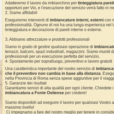
Adatteremo il lavoro da imbianchino per
tinteggiatura pareti 
opportuni per Voi, e l'esecuzione del servizio verrà fatto in m
2. Siamo affidabili
Eseguiremo interventi di
imbiancature interni, esterni
con 
professionalità.
Ognuno di noi ha una lunga esperienza nel l
tinteggiatura e decorazione di pareti interne o esterne
.
3. Abbiamo attrezzature e prodotti professionali
Siamo in grado di gestire qualsiasi operazione di
imbiancat
terrazzi, balconi, spazi industriali, magazzini. Siamo muniti di
professionali per un esecuzione perfetta del servizio
.
4. Spostamento per sopralluogo, preventivo e lavoro gratuiti
Una caratteristica importante del nostro servizio di
imbianca
che il preventivo non cambia in base alla distanza
. Eseg
nella Provincia di Roma
senza spese aggiuntive per il viagg
5. Garanzie dei risultati
Garantiamo servizi di alta qualità per ogni cliente. Chiedete i
imbiancatura a
Fonte Ostiense
per credere!
Siamo disponibili ad eseguire il lavoro per qualsiasi Vostro
massimo livello!
Ci impegnamo a fare del nostro meglio per tenere in conside