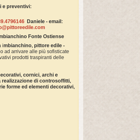
azioni e preventivi:
89.4796146
Daniele -
email:
fo@pittoreedile.com
 Imbianchino
Fonte Ostiense
 i
mbianchino, pittore edile -
o ad arrivare alle più sofisticate
ativi prodotti traspiranti delle
corativi, cornici, archi e
ealizzazione di controsoffitti,
varie forme ed elementi decorativi,