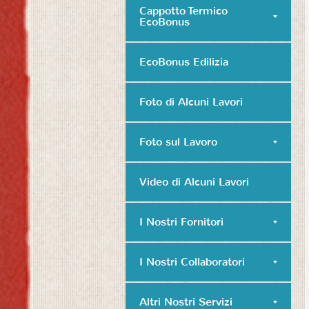
Cappotto Termico
EcoBonus
EcoBonus Edilizia
Foto di Alcuni Lavori
Foto sul Lavoro
Video di Alcuni Lavori
I Nostri Fornitori
I Nostri Collaboratori
Altri Nostri Servizi