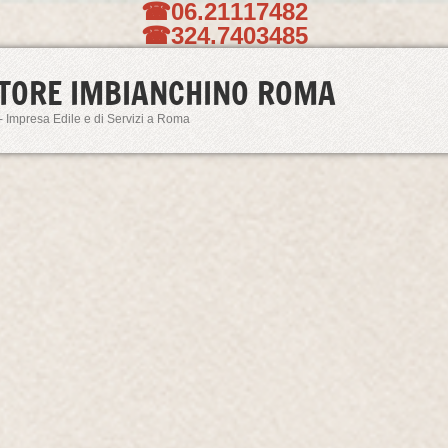
☎06.21117482
☎324.7403485
TORE IMBIANCHINO ROMA
- Impresa Edile e di Servizi a Roma