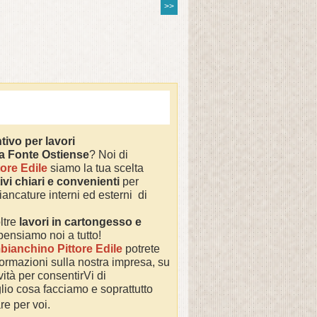
>>
tivo per lavori
 a
Fonte Ostiense
? Noi di
ore Edile
siamo la tua scelta
ivi chiari e convenienti
per
iancature interni ed esterni di
ltre
lavori in cartongesso e
 pensiamo noi a tutto!
bianchino Pittore Edile
potrete
nformazioni sulla nostra impresa,
su
ività per consentirVi di
io cosa facciamo e soprattutto
re per voi.