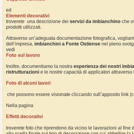
ed
Elementi decorativi
troverete una descrizione dei
servizi da imbianchino
che of
prodotti utilizzati.
Attraverso un’adeguata documentazione fotografica, voglia
dell’impresa,
imbianchini a
Fonte Ostiense
nel pieno svolgim
vedi
Foto sul lavoro
Inoltre, documentiamo la nostra
esperienza dei nostri imbi
ristrutturazioni
e le nostre capacità di applicatori attraverso
Foto di alcuni lavori
che possono essere visionate cliccando sull’apposito link 
Nella pagina
Effetti decorativi
troverete foto che riprendono da vicino le lavorazioni al fine di
alla scelta finale sul tipo di decorazione con cui abbellire la