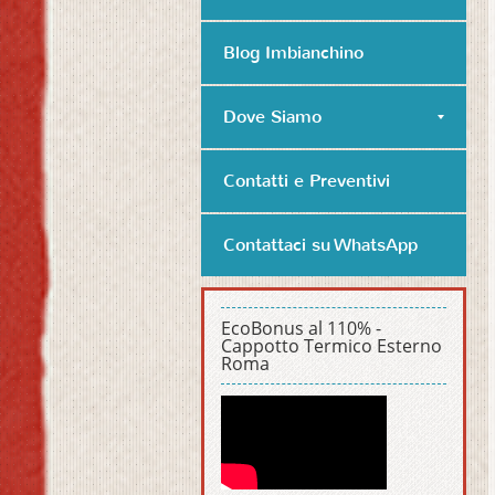
Blog Imbianchino
Dove Siamo
Contatti e Preventivi
Contattaci su WhatsApp
EcoBonus al 110% -
Cappotto Termico Esterno
Roma