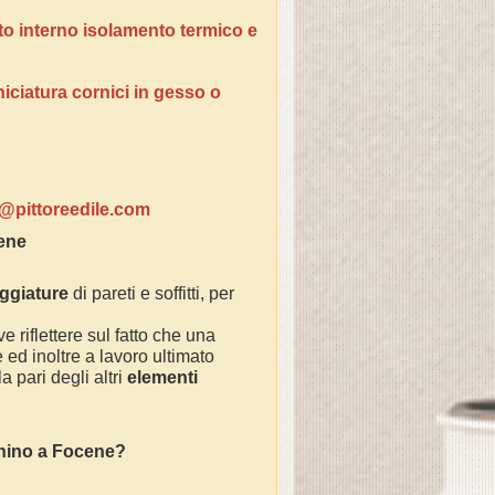
tto interno isolamento termico e
niciatura cornici in gesso o
ventivi:
o@pittoreedile.com
ene
eggiature
di pareti e soffitti, per
e riflettere sul fatto che una
ed inoltre a lavoro ultimato
 pari degli altri
elementi
chino a
Focene
?