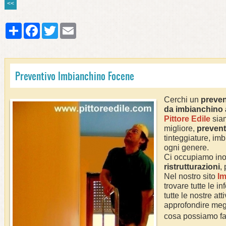
<<
Share
Facebook
Twitter
Email
Preventivo Imbianchino Focene
Cerchi un
preven
da imbianchino
Pittore Edile
siam
migliore,
prevent
tinteggiature, imb
ogni genere.
Ci occupiamo ino
ristrutturazioni
,
Nel nostro sito
Im
trovare tutte le i
tutte le nostre att
approfondire megl
cosa possiamo fa