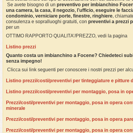
Se avete bisogno di un
preventivo per imbianchino
Foce
una camera, la casa, il negozio, l’ufficio, eseguire le facci
condominio, verniciare porte, finestre, ringhiere
, chiamate
consulenza e sopralluoghi gratuiti, con
preventivi a prezzi 
per un
OTTIMO RAPPORTO QUALITA’/PREZZO, vedi la pagina
Listino prezzi
Quanto costa un imbianchino a
Focene
? Chiedeteci subi
senza impegno!
Clicca sui link seguenti per conoscere i nostri prezzi per alcu
Listino prezzi/costi/preventivi per tinteggiature e pitture
Listino prezzi/costi/preventivi per montaggio, posa in op
Prezzi/costi/preventivi per montaggio, posa in opera contr
minerale
Prezzi/costi/preventivi per montaggio, posa in opera pare
Prezzi/costi/preventivi per montaggio, posa in opera con