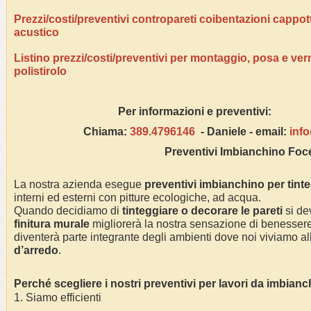
Prezzi/costi/preventivi contropareti coibentazioni cappo
acustico
Listino prezzi/costi/preventivi per montaggio, posa e ver
polistirolo
Per informazioni e pre
Chiama:
389.4796146
- Daniele - email:
inf
Preventivi Imbianchino Foc
La nostra azienda esegue
preventivi imbianchino per tint
interni ed esterni con pitture ecologiche, ad acqua.
Quando decidiamo di
tinteggiare o decorare le pareti
si dev
finitura murale
migliorerà la nostra sensazione di benessere 
diventerà parte integrante degli ambienti dove noi viviamo alla
d’arredo
.
Perché scegliere i nostri preventivi per lavori da imbian
1. Siamo efficienti