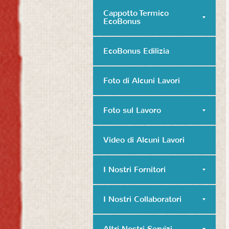
Cappotto Termico
EcoBonus
EcoBonus Edilizia
Foto di Alcuni Lavori
Foto sul Lavoro
Video di Alcuni Lavori
I Nostri Fornitori
I Nostri Collaboratori
Altri Nostri Servizi