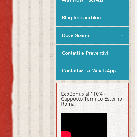
Blog Imbianchino
Dove Siamo
Contatti e Preventivi
Contattaci su WhatsApp
EcoBonus al 110% -
Cappotto Termico Esterno
Roma