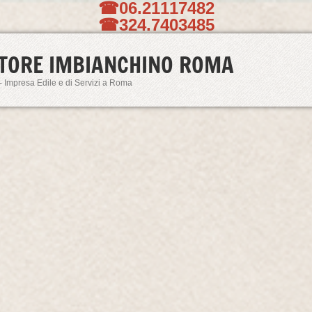
☎06.21117482
☎324.7403485
TORE IMBIANCHINO ROMA
- Impresa Edile e di Servizi a Roma