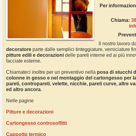
Per inform
Chiama:
3
in
Prevent
Il nostro lavoro da
decoratore
parte dalle semplici tinteggiature, verniciature fin
pitture edili e decorazioni
delle pareti interne ed ai più innov
facciate esterne.
Chiamateci inoltre per un preventivo nella
posa di stucchi de
colonne in gesso e nel montaggio del cartongesso per la r
pareti, contropareti, velette, nicchie, pareti curve, altre 
ed altro ancora
.
Nelle pagine
Pitture e decorazioni
Cartongesso controsoffitti
Cappotto termico