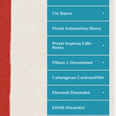
Chi Siamo
Prezzi Imbianchino Roma
Prezzi Impresa Edile
Roma
Pitture e Decorazioni
Cartongesso Controsoffitti
Elementi Decorativi
Effetti Decorativi