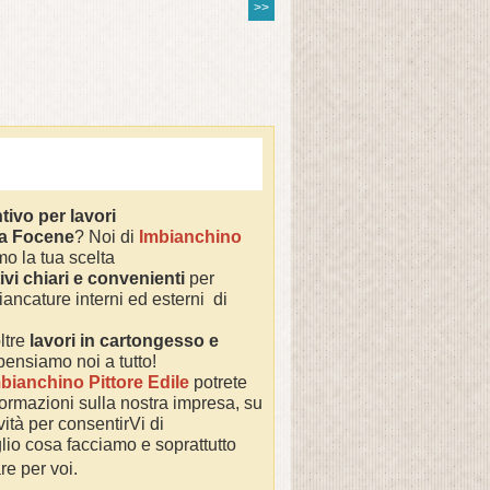
>>
tivo per lavori
 a
Focene
? Noi di
Imbianchino
o la tua scelta
ivi chiari e convenienti
per
iancature interni ed esterni di
ltre
lavori in cartongesso e
 pensiamo noi a tutto!
bianchino Pittore Edile
potrete
nformazioni sulla nostra impresa,
su
ività per consentirVi di
io cosa facciamo e soprattutto
re per voi.