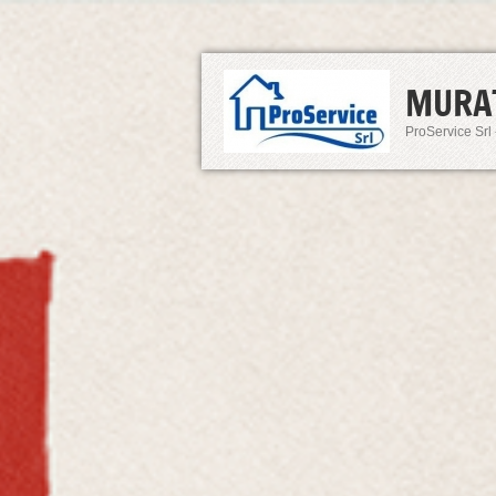
MURA
ProService Srl 