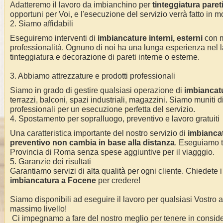
Adatteremo il lavoro da imbianchino per
tinteggiatura pareti 
opportuni per Voi, e l'esecuzione del servizio verrà fatto in m
2. Siamo affidabili
Eseguiremo interventi di
imbiancature interni, esterni
con 
professionalità.
Ognuno di noi ha una lunga esperienza nel l
tinteggiatura e decorazione di pareti interne o esterne
.
3. Abbiamo attrezzature e prodotti professionali
Siamo in grado di gestire qualsiasi operazione di
imbiancat
terrazzi, balconi, spazi industriali, magazzini. Siamo muniti di
professionali per un esecuzione perfetta del servizio
.
4. Spostamento per sopralluogo, preventivo e lavoro gratuiti
Una caratteristica importante del nostro servizio di
imbianca
preventivo non cambia in base alla distanza
. Eseguiamo
Provincia di Roma
senza spese aggiuntive per il viagggio.
5. Garanzie dei risultati
Garantiamo servizi di alta qualità per ogni cliente. Chiedete i
imbiancatura a
Focene
per credere!
Siamo disponibili ad eseguire il lavoro per qualsiasi Vostro
massimo livello!
Ci impegnamo a fare del nostro meglio per tenere in conside