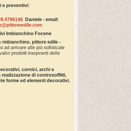
azioni e preventivi:
89.4796146
Daniele -
email:
fo@pittoreedile.com
ivi Imbianchino
Focene
 i
mbianchino, pittore edile -
o ad arrivare alle più sofisticate
ativi prodotti traspiranti delle
corativi, cornici, archi e
ealizzazione di controsoffitti,
varie forme ed elementi decorativi,