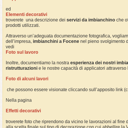
ed
Elementi decorativi
troverete una descrizione dei
servizi da imbianchino
che of
prodotti utilizzati.
Attraverso un’adeguata documentazione fotografica, voglia
dell’impresa,
imbianchini a
Focene
nel pieno svolgimento dell
vedi
Foto sul lavoro
Inoltre, documentiamo la nostra
esperienza dei nostri imbi
ristrutturazioni
e le nostre capacità di applicatori attraverso
Foto di alcuni lavori
che possono essere visionate cliccando sull’apposito link 
Nella pagina
Effetti decorativi
troverete foto che riprendono da vicino le lavorazioni al fine di
alla scelta finale sul tipo di decorazione con cui abbellire la