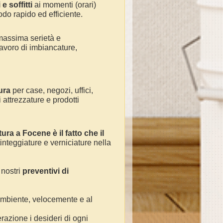
e soffitti
ai momenti (orari)
odo rapido ed efficiente.
massima serietà e
avoro di
imbiancature,
ura
per
case, negozi, uffici,
 attrezzature e prodotti
tura a
Focene
è il fatto che il
tinteggiature e verniciature nella
 nostri
preventivi di
 ambiente, velocemente e al
razione i desideri di ogni