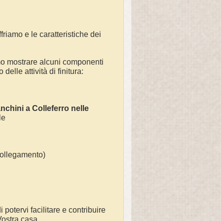
friamo e le caratteristiche dei
mo mostrare alcuni componenti
elle attività di finitura:
anchini a
Colleferro
nelle
 le
(collegamento)
 potervi facilitare e contribuire
 Vostra casa.