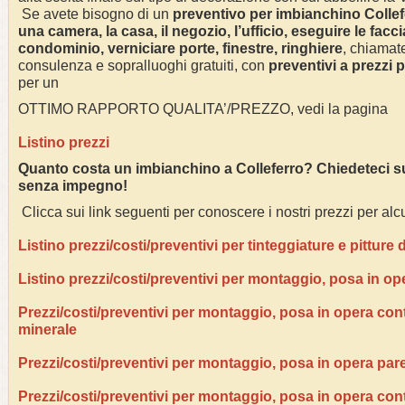
Se avete bisogno di un
preventivo per imbianchino
Collef
una camera, la casa, il negozio, l’ufficio, eseguire le facci
condominio, verniciare porte, finestre, ringhiere
, chiamate
consulenza e sopralluoghi gratuiti, con
preventivi a prezzi 
per un
OTTIMO RAPPORTO QUALITA’/PREZZO, vedi la pagina
Listino prezzi
Quanto costa un imbianchino a
Colleferro
? Chiedeteci s
senza impegno!
Clicca sui link seguenti per conoscere i nostri prezzi per alcu
Listino prezzi/costi/preventivi per tinteggiature e pitture
Listino prezzi/costi/preventivi per montaggio, posa in op
Prezzi/costi/preventivi per montaggio, posa in opera contr
minerale
Prezzi/costi/preventivi per montaggio, posa in opera pare
Prezzi/costi/preventivi per montaggio, posa in opera con