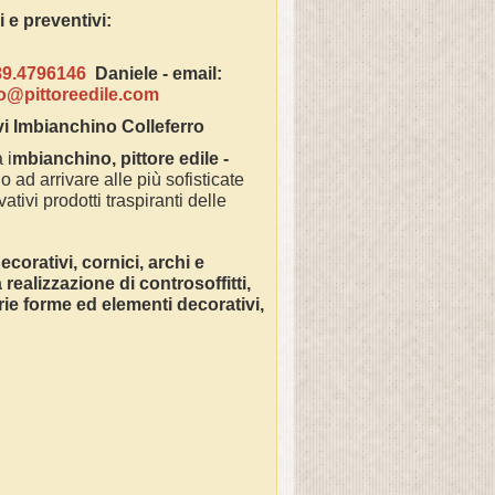
azioni e preventivi:
89.4796146
Daniele -
email:
fo@pittoreedile.com
vi Imbianchino
Colleferro
 i
mbianchino, pittore edile -
o ad arrivare alle più sofisticate
ativi prodotti traspiranti delle
corativi, cornici, archi e
ealizzazione di controsoffitti,
varie forme ed elementi decorativi,