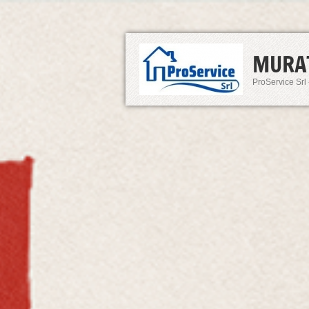
MURA
ProService Srl 