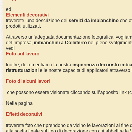
ed
Elementi decorativi
troverete una descrizione dei
servizi da imbianchino
che of
prodotti utilizzati.
Attraverso un’adeguata documentazione fotografica, voglia
dell’impresa,
imbianchini a
Colleferro
nel pieno svolgimento d
vedi
Foto sul lavoro
Inoltre, documentiamo la nostra
esperienza dei nostri imbi
ristrutturazioni
e le nostre capacità di applicatori attraverso
Foto di alcuni lavori
che possono essere visionate cliccando sull’apposito link 
Nella pagina
Effetti decorativi
troverete foto che riprendono da vicino le lavorazioni al fine di
alla scelta finale sul tipo di decorazione con cui abbellire la