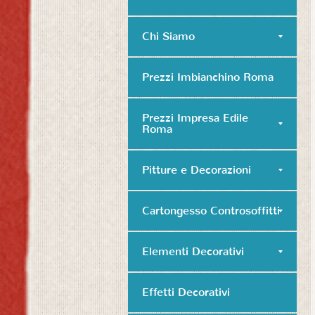
Chi Siamo
Prezzi Imbianchino Roma
Prezzi Impresa Edile
Roma
Pitture e Decorazioni
Cartongesso Controsoffitti
Elementi Decorativi
Effetti Decorativi