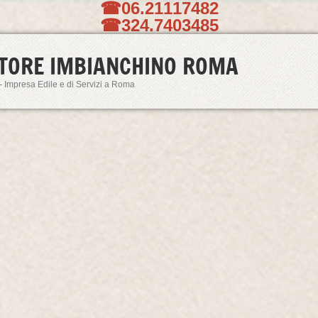
☎06.21117482
☎324.7403485
TORE IMBIANCHINO ROMA
- Impresa Edile e di Servizi a Roma