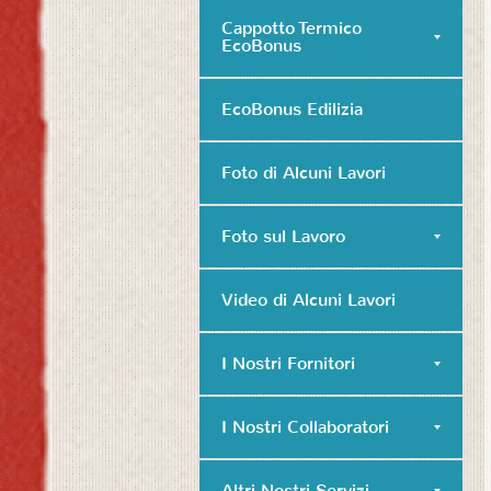
Cappotto Termico
EcoBonus
EcoBonus Edilizia
Foto di Alcuni Lavori
Foto sul Lavoro
Video di Alcuni Lavori
I Nostri Fornitori
I Nostri Collaboratori
Altri Nostri Servizi