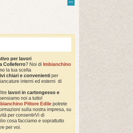
>>
tivo per lavori
 a
Colleferro
? Noi di
Imbianchino
o la tua scelta
ivi chiari e convenienti
per
iancature interni ed esterni di
ltre
lavori in cartongesso e
 pensiamo noi a tutto!
bianchino Pittore Edile
potrete
nformazioni sulla nostra impresa,
su
ività per consentirVi di
io cosa facciamo e soprattutto
re per voi.