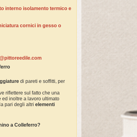
tto interno isolamento termico e
niciatura cornici in gesso o
ventivi:
o@pittoreedile.com
ferro
eggiature
di pareti e soffitti, per
e riflettere sul fatto che una
ed inoltre a lavoro ultimato
 pari degli altri
elementi
chino a
Colleferro
?