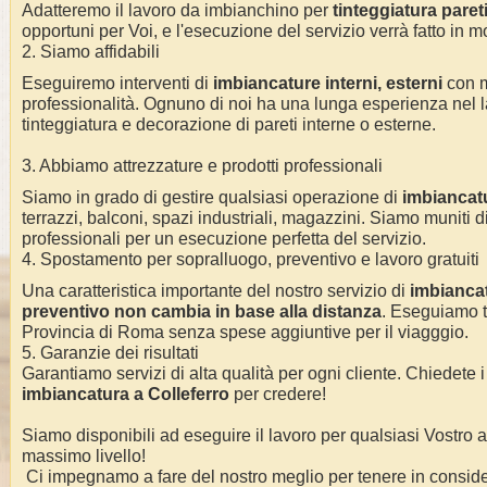
Adatteremo il lavoro da imbianchino per
tinteggiatura pareti 
opportuni per Voi, e l'esecuzione del servizio verrà fatto in m
2. Siamo affidabili
Eseguiremo interventi di
imbiancature interni, esterni
con 
professionalità.
Ognuno di noi ha una lunga esperienza nel l
tinteggiatura e decorazione di pareti interne o esterne
.
3. Abbiamo attrezzature e prodotti professionali
Siamo in grado di gestire qualsiasi operazione di
imbiancat
terrazzi, balconi, spazi industriali, magazzini. Siamo muniti di
professionali per un esecuzione perfetta del servizio
.
4. Spostamento per sopralluogo, preventivo e lavoro gratuiti
Una caratteristica importante del nostro servizio di
imbianca
preventivo non cambia in base alla distanza
. Eseguiamo
Provincia di Roma
senza spese aggiuntive per il viagggio.
5. Garanzie dei risultati
Garantiamo servizi di alta qualità per ogni cliente. Chiedete i
imbiancatura a
Colleferro
per credere!
Siamo disponibili ad eseguire il lavoro per qualsiasi Vostro
massimo livello!
Ci impegnamo a fare del nostro meglio per tenere in conside