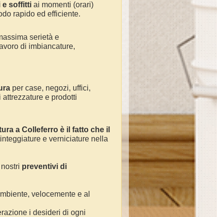
e soffitti
ai momenti (orari)
odo rapido ed efficiente.
massima serietà e
avoro di
imbiancature,
ura
per
case, negozi, uffici,
 attrezzature e prodotti
tura a
Colleferro
è il fatto che il
tinteggiature e verniciature nella
 nostri
preventivi di
 ambiente, velocemente e al
razione i desideri di ogni