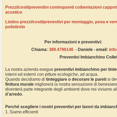
Prezzi/costi/preventivi contropareti coibentazioni cappo
acustico
Listino prezzi/costi/preventivi per montaggio, posa e ver
polistirolo
Per informazioni e pre
Chiama:
389.4796146
- Daniele - email:
inf
Preventivi Imbianchino
Colle
La nostra azienda esegue
preventivi imbianchino per tint
interni ed esterni con pitture ecologiche, ad acqua.
Quando decidiamo di
tinteggiare o decorare le pareti
si dev
finitura murale
migliorerà la nostra sensazione di benessere 
diventerà parte integrante degli ambienti dove noi viviamo alla
d’arredo
.
Perché scegliere i nostri preventivi per lavori da imbian
1. Siamo efficienti