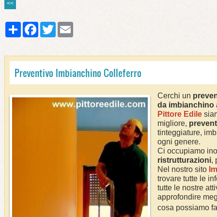
<<
Share
Facebook
Twitter
Email
Preventivo Imbianchino Colleferro
Cerchi un
preven
da imbianchino
Pittore Edile
siam
migliore,
prevent
tinteggiature, imb
ogni genere.
Ci occupiamo ino
ristrutturazioni
,
Nel nostro sito
Im
trovare tutte le i
tutte le nostre att
approfondire megl
cosa possiamo fa