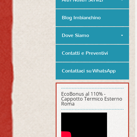
Blog Imbianchino
Dove Siamo
Contatti e Preventivi
Contattaci su WhatsApp
EcoBonus al 110% -
Cappotto Termico Esterno
Roma