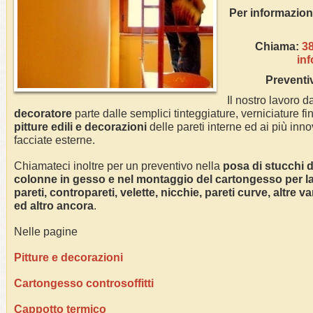
Per inform
Chiama:
3
in
Preventi
Il nostro lavoro da
decoratore
parte dalle semplici tinteggiature, verniciature fin
pitture edili e decorazioni
delle pareti interne ed ai più innov
facciate esterne.
Chiamateci inoltre per un preventivo nella
posa di stucchi de
colonne in gesso e nel montaggio del cartongesso per la r
pareti, contropareti, velette, nicchie, pareti curve, altre 
ed altro ancora
.
Nelle pagine
Pitture e decorazioni
Cartongesso controsoffitti
Cappotto termico