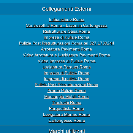
Collegamenti Esterni
Imbianchino Roma
Controsoffitti Roma - Lavori in Cartongesso
Ristrutturare Casa Roma
Impresa di Pulizie Roma
Pulizie Post Ristrutturazioni Roma tel 327.1739244
Arrotatura Pavimenti Roma
Video Arrotatura e Lucidatura Pavimenti Roma
Video Impresa di Pulizie Roma
Lucidatura Parquet Roma
Impresa di Pulizie Roma
Impresa di pulizie Roma
Pulizie Post Ristrutturazioni Roma
Pronto Pulizie Roma
Montaggio Mobili Roma
Traslochi Roma
Parquettista Roma
Levigatura Marmo Roma
Cartongesso Roma
Marchi utilizzati