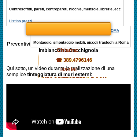
Controsoffitti, pareti, contropareti, nicchie, mensole, librerie, ecc
Listino prezzi
MONTAGGIO MOBILI, PICCOLI TRASLOCHI ROMA
Montaggio, smontaggio mobili, piccoli traslochi a Roma
Preventivi
Chiama:
Imbianchino Cecchignola
☎ 389.4796146
Qui sotto, un video durante la realizzazione di una
Daniel
semplice
tinteggiatura di muri esterni
:
INFO@PITTOREEDILE.COM