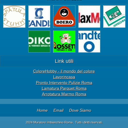
Link utili
ColoreHobby - il mondo del colore
Lavorincasa
Pronto Intervento Pulizie Roma
Lamatura Parquet Roma
Arrotatura Marmo Roma
Home
Email
Dove Siamo
2024 Muratore Imbianchino Roma . Tutti i diritti riservati.