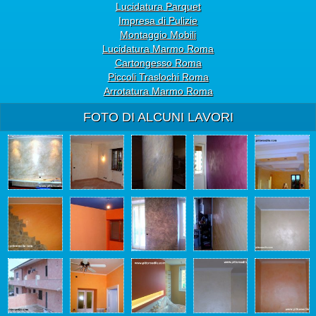
Lucidatura Parquet
Impresa di Pulizie
Montaggio Mobili
Lucidatura Marmo Roma
Cartongesso Roma
Piccoli Traslochi Roma
Arrotatura Marmo Roma
FOTO DI ALCUNI LAVORI