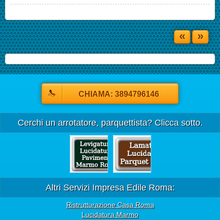
«
»
CHIAMA: 3894796146
Cerchi un arrotatore, parquettista? Clicca sotto.
Altri Servizi Impresa Edile Roma:
Ristrutturazione Casa Roma
Lucidatura Marmo