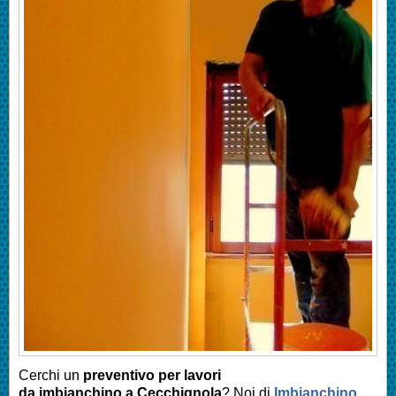
Cerchi un
preventivo per lavori
da imbianchino a Cecchignola
? Noi di
Imbianchino