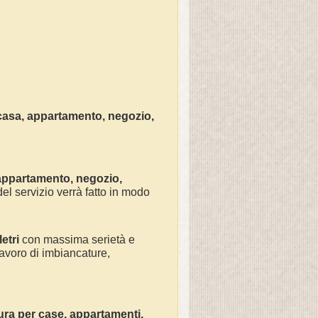
casa
, appartamento, negozio,
 appartamento, negozio,
el servizio verrà fatto in modo
letri
con massima serietà e
avoro di
imbiancature,
ura
per
case, appartamenti,