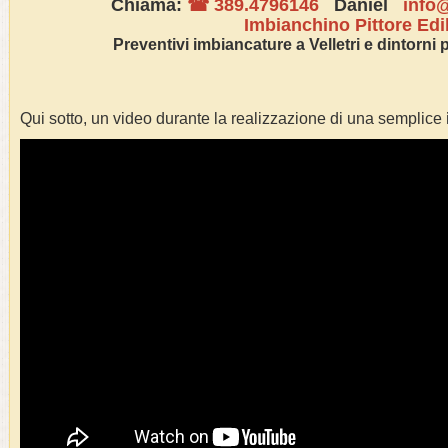
Chiama:
☎ 389.4796146
Daniel
info@
Imbianchino Pittore Edi
Preventivi
imbianc
ature a
Velletri
e dintorni p
Qui sotto, un video durante la realizzazione di una semplice