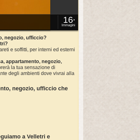
16
Immagini
o, negozio, ufficcio?
tri
?
reti e soffitti, per interni ed esterni
sa
, appartamento, negozio,
rerà la tua sensazione di
nte degli ambienti dove vivrai alla
nto, negozio, ufficcio
che
eguiamo a Velletri e