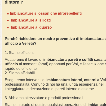
dintorni?
I
mbianc
ature silossaniche idrorepellenti
Imbianc
ature ai silicati
Imbianc
ature al quarzo
Perché richiedere un nostro preventivo di
imbianc
atura 
ufficcio
a
Velletri
?
1. Siamo efficienti
Adatteremo il lavoro di
imbianc
atura pareti e soffitti casa
,
ufficcio
ai momenti (orari) opportuni per Voi, e l'esecuzione d
rapido ed efficiente.
2. Siamo affidabili
Eseguiremo interventi di
imbianc
ature interni, esterni a Vel
professionalità.
Ognuno di noi ha una lunga esperienza nel l
tinteggiatura e decorazione di pareti interne o esterne
.
3. Abbiamo attrezzature e prodotti professionali
Siamo in grado di gestire qualsiasi operazione di
imbianc
at