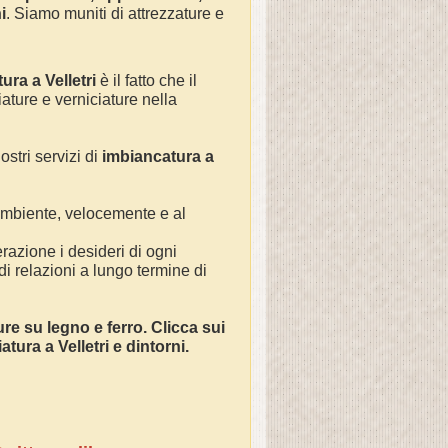
i
. Siamo muniti di attrezzature e
.
tura a
Velletri
è il fatto che il
iature e verniciature nella
ostri servizi di
imbianc
atura a
 ambiente, velocemente e al
razione i desideri di ogni
 di relazioni a lungo termine di
ture su legno e ferro. Clicca sui
atura a Velletri e dintorni.