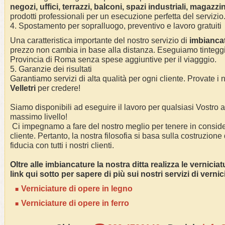
negozi, uffici, terrazzi, balconi, spazi industriali, magazzin
prodotti professionali per un esecuzione perfetta del servizio
4. Spostamento per sopralluogo, preventivo e lavoro gratuiti
Una caratteristica importante del nostro servizio di
imbianc
a
prezzo non cambia in base alla distanza. Eseguiamo
tintegg
Provincia di Roma
senza spese aggiuntive per il viagggio.
5. Garanzie dei risultati
Garantiamo servizi di alta qualità per ogni cliente. Provate i n
Velletri
per credere!
Siamo disponibili ad eseguire il lavoro per qualsiasi Vostro
massimo livello!
Ci impegnamo a fare del nostro meglio per tenere in conside
cliente. Pertanto, la nostra filosofia si basa sulla costruzione
fiducia con tutti i nostri clienti.
Oltre alle
imbianc
ature la nostra ditta realizza le vernicia
link qui sotto per sapere di più sui nostri servizi di vernici
Verniciature di opere in legno
Verniciature di opere in ferro