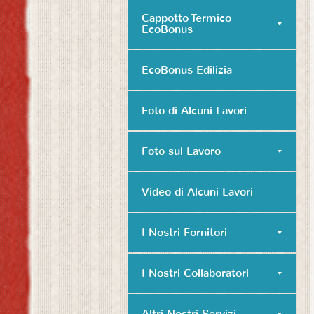
Cappotto Termico
EcoBonus
EcoBonus Edilizia
Foto di Alcuni Lavori
Foto sul Lavoro
Video di Alcuni Lavori
I Nostri Fornitori
I Nostri Collaboratori
Altri Nostri Servizi