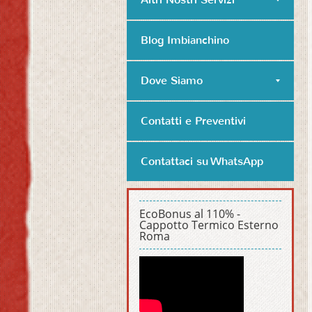
Blog Imbianchino
Dove Siamo
Contatti e Preventivi
Contattaci su WhatsApp
EcoBonus al 110% -
Cappotto Termico Esterno
Roma