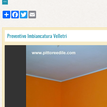
<<
Share
Facebook
Twitter
Email
Preventivo Imbiancatura Velletri