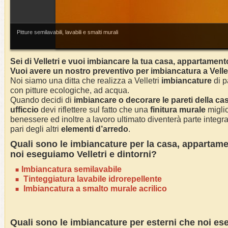
Pitture semilavabili, lavabili e smalti murali
Sei di Velletri e vuoi imbiancare la tua casa, appartament
Vuoi avere un nostro preventivo per imbiancatura a
Velle
Noi siamo una ditta che realizza a
Velletri
imbiancature
di pa
con pitture ecologiche, ad acqua.
Quando decidi di
imbianc
are o decorare le pareti della ca
ufficcio
devi riflettere sul fatto che una
finitura murale
miglio
benessere ed inoltre a lavoro ultimato diventerà parte integra
pari degli altri
elementi d’arredo
.
Quali sono le
imbianc
ature per la casa
, appartame
noi eseguiamo Velletri e dintorni?
Imbianc
atura semilavabile
Tinteggiatura lavabile idrorepellente
Imbiancatura a smalto murale acrilico
Quali sono le
imbianc
ature per esterni che noi es