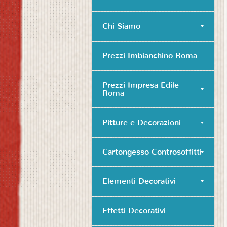
Chi Siamo
Prezzi Imbianchino Roma
Prezzi Impresa Edile
Roma
Pitture e Decorazioni
Cartongesso Controsoffitti
Elementi Decorativi
Effetti Decorativi