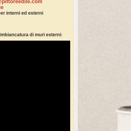
pittoreedile.com
le
er interni ed esterni
imbianc
atura di muri esterni
: