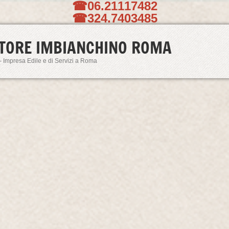
☎06.21117482
☎324.7403485
TORE IMBIANCHINO ROMA
- Impresa Edile e di Servizi a Roma