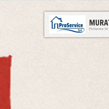
MURA
ProService Srl 