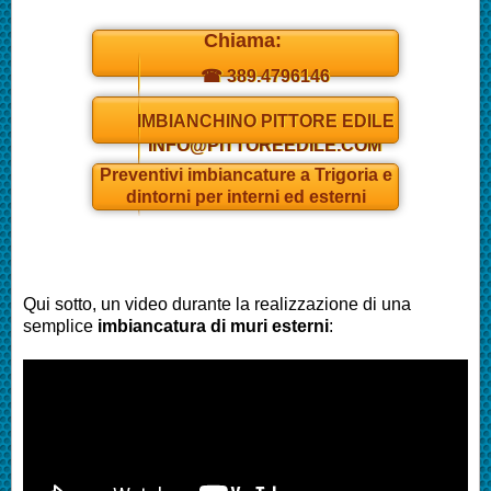
Chiama:
☎ 389.4796146
Daniel
IMBIANCHINO PITTORE EDILE
INFO@PITTOREEDILE.COM
Preventivi
imbianc
ature a
Trigoria
e
dintorni per interni ed esterni
Qui sotto, un video durante la realizzazione di una
semplice
imbianc
atura di muri esterni
: