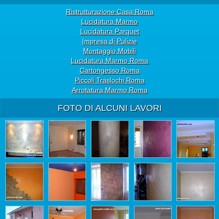
Ristrutturazione Casa Roma
Lucidatura Marmo
Lucidatura Parquet
Impresa di Pulizie
Montaggio Mobili
Lucidatura Marmo Roma
Cartongesso Roma
Piccoli Traslochi Roma
Arrotatura Marmo Roma
FOTO DI ALCUNI LAVORI