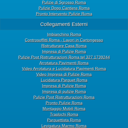
Pulizie di Sgrosso Roma
Pulizie Dopo Cantiere Roma
Pronto Intervento Pulizie Roma
Collegamenti Esterni
Imbianchino Roma
Controsoffitti Roma - Lavori in Cartongesso
Ristrutturare Casa Roma
Impresa di Pulizie Roma
Pulizie Post Ristrutturazioni Roma tel 327.1739244
Arrotatura Pavimenti Roma
Video Arrotatura e Lucidatura Pavimenti Roma
Video Impresa di Pulizie Roma
Lucidatura Parquet Roma
Impresa di Pulizie Roma
Impresa di pulizie Roma
Pulizie Post Ristrutturazioni Roma
Pronto Pulizie Roma
Montaggio Mobili Roma
Traslochi Roma
Parquettista Roma
Levigatura Marmo Roma