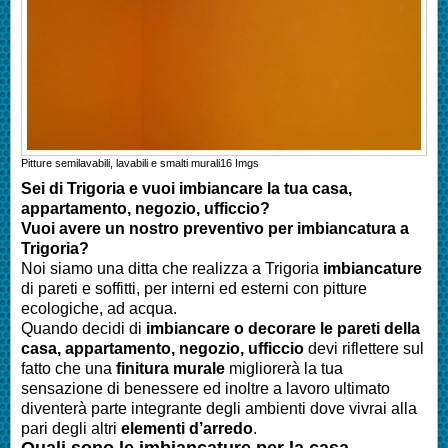
Pitture semilavabili, lavabili e smalti murali
16
Imgs
Sei di Trigoria e vuoi imbiancare la tua casa,
appartamento, negozio, ufficcio?
Vuoi avere un nostro preventivo per imbiancatura a
Trigoria
?
Noi siamo una ditta che realizza a
Trigoria
imbiancature
di pareti e soffitti, per interni ed esterni con pitture
ecologiche, ad acqua.
Quando decidi di
imbianc
are o decorare le pareti della
casa
, appartamento, negozio, ufficcio
devi riflettere sul
fatto che una
finitura murale
migliorerà la tua
sensazione di benessere ed inoltre a lavoro ultimato
diventerà parte integrante degli ambienti dove vivrai alla
pari degli altri
elementi d’arredo
.
Quali sono le
imbianc
ature per la casa
,