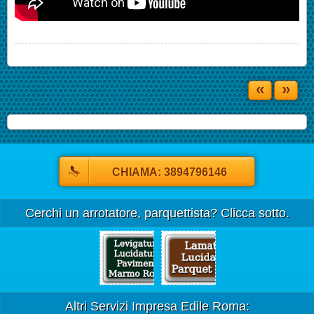
«
»
CHIAMA: 3894796146
Cerchi un arrotatore, parquettista? Clicca sotto.
Altri Servizi Impresa Edile Roma: