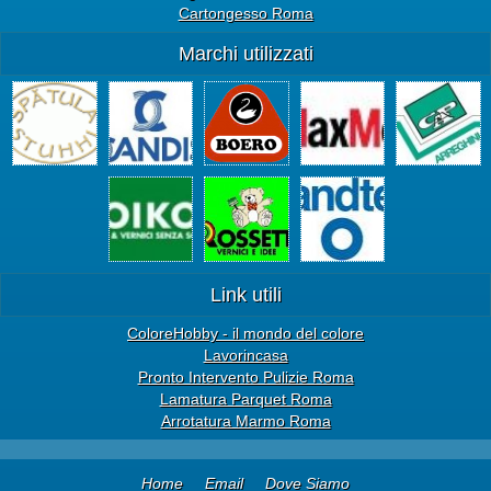
Cartongesso Roma
Marchi utilizzati
Link utili
ColoreHobby - il mondo del colore
Lavorincasa
Pronto Intervento Pulizie Roma
Lamatura Parquet Roma
Arrotatura Marmo Roma
Home
Email
Dove Siamo