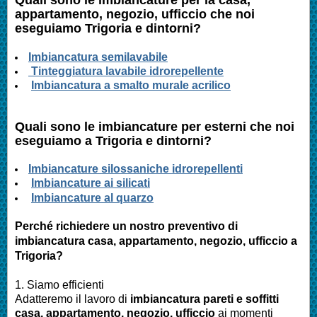
appartamento, negozio, ufficcio
che noi
eseguiamo
Trigoria
e dintorni?
Imbianc
atura semilavabile
Tinteggiatura lavabile idrorepellente
Imbiancatura a smalto murale acrilico
Quali sono le
imbianc
ature per esterni che noi
eseguiamo a
Trigoria
e dintorni?
I
mbianc
ature silossaniche idrorepellenti
Imbianc
ature ai silicati
Imbianc
ature al quarzo
Perché richiedere un nostro preventivo di
imbianc
atura casa
, appartamento, negozio, ufficcio
a
Trigoria
?
1. Siamo efficienti
Adatteremo il lavoro di
imbianc
atura pareti e soffitti
casa
, appartamento, negozio, ufficcio
ai momenti