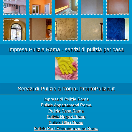
Impresa Pulizie Roma - servizi di pulizia per casa
Servizi di Pulizie a Roma: ProntoPulizie.it
Impresa di Pulizie Roma
Pulizie Appartamenti Roma
Pulizie Casa Roma
Pulizie Negozi Roma
Pulizie Uffici Roma
Pulizie Post Ristrutturazione Roma