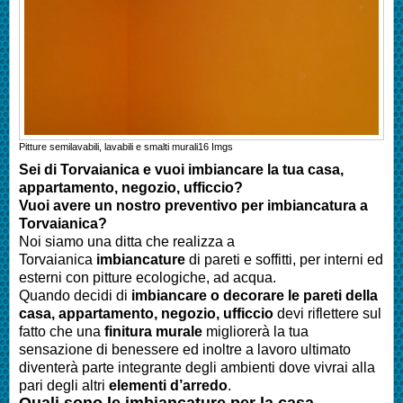
Pitture semilavabili, lavabili e smalti murali
16
Imgs
Sei di Torvaianica e vuoi imbiancare la tua casa,
appartamento, negozio, ufficcio?
Vuoi avere un nostro preventivo per imbiancatura a
Torvaianica?
Noi siamo una ditta che realizza a
Torvaianica
imbiancature
di pareti e soffitti, per interni ed
esterni con pitture ecologiche, ad acqua.
Quando decidi di
imbianc
are o decorare le pareti della
casa
, appartamento, negozio, ufficcio
devi riflettere sul
fatto che una
finitura murale
migliorerà la tua
sensazione di benessere ed inoltre a lavoro ultimato
diventerà parte integrante degli ambienti dove vivrai alla
pari degli altri
elementi d’arredo
.
Quali sono le
imbianc
ature per la casa
,