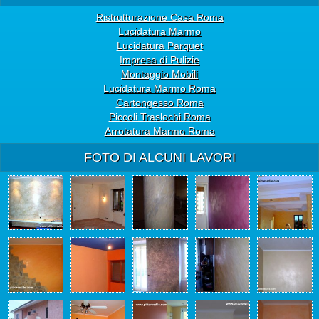
Ristrutturazione Casa Roma
Lucidatura Marmo
Lucidatura Parquet
Impresa di Pulizie
Montaggio Mobili
Lucidatura Marmo Roma
Cartongesso Roma
Piccoli Traslochi Roma
Arrotatura Marmo Roma
FOTO DI ALCUNI LAVORI