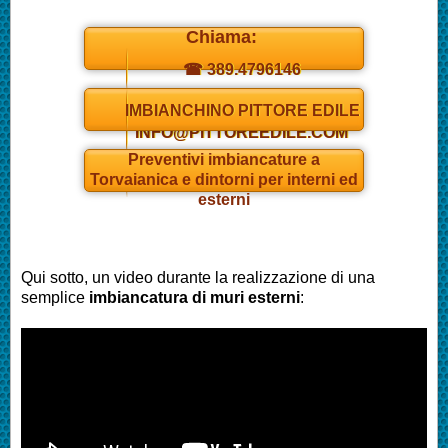
Chiama:
☎ 389.4796146
Daniel
IMBIANCHINO PITTORE EDILE
INFO@PITTOREEDILE.COM
Preventivi
imbianc
ature a
Torvaianica e dintorni per interni ed
esterni
Qui sotto, un video durante la realizzazione di una
semplice
imbianc
atura di muri esterni
: