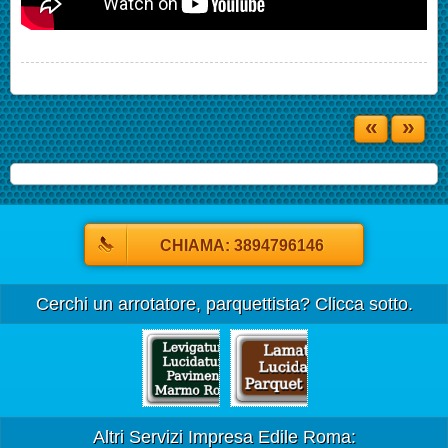
«
»
CHIAMA: 3894796146
Cerchi un arrotatore, parquettista? Clicca sotto.
Altri Servizi Impresa Edile Roma: