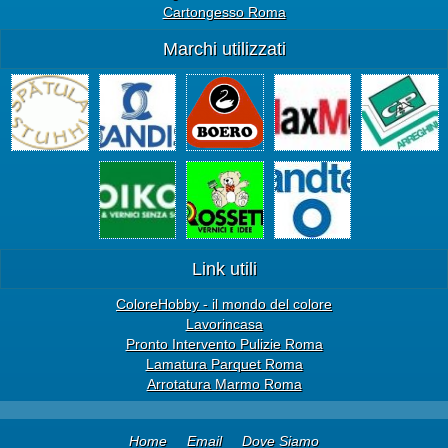
Cartongesso Roma
Marchi utilizzati
Link utili
ColoreHobby - il mondo del colore
Lavorincasa
Pronto Intervento Pulizie Roma
Lamatura Parquet Roma
Arrotatura Marmo Roma
Home
Email
Dove Siamo