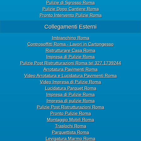
Pulizie di Sgrosso Roma
Pulizie Dopo Cantiere Roma
Pronto Intervento Pulizie Roma
Collegamenti Esterni
Imbianchino Roma
Controsoffitti Roma - Lavori in Cartongesso
Ristrutturare Casa Roma
Impresa di Pulizie Roma
Pulizie Post Ristrutturazioni Roma tel 327.1739244
Arrotatura Pavimenti Roma
Video Arrotatura e Lucidatura Pavimenti Roma
Video Impresa di Pulizie Roma
Lucidatura Parquet Roma
Impresa di Pulizie Roma
Impresa di pulizie Roma
Pulizie Post Ristrutturazioni Roma
Pronto Pulizie Roma
Montaggio Mobili Roma
Traslochi Roma
Parquettista Roma
Levigatura Marmo Roma