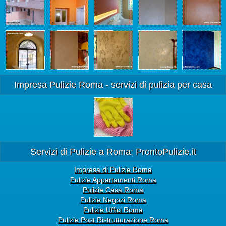
Impresa Pulizie Roma - servizi di pulizia per casa
Servizi di Pulizie a Roma: ProntoPulizie.it
Impresa di Pulizie Roma
Pulizie Appartamenti Roma
Pulizie Casa Roma
Pulizie Negozi Roma
Pulizie Uffici Roma
Pulizie Post Ristrutturazione Roma