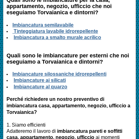
appartamento, negozio, ufficcio
che noi
eseguiamo Torvaianica
e dintorni?
Imbianc
atura semilavabile
Tinteggiatura lavabile idrorepellente
Imbiancatura a smalto murale acrilico
Quali sono le
imbianc
ature per esterni che noi
eseguiamo a Torvaianica e dintorni?
I
mbianc
ature silossaniche idrorepellenti
Imbianc
ature ai silicati
Imbianc
ature al quarzo
Perché richiedere un nostro preventivo di
imbianc
atura casa
, appartamento, negozio, ufficcio
a
Torvaianica?
1. Siamo efficienti
Adatteremo il lavoro di
imbianc
atura pareti e soffitti
casa
, appartamento, negozio, ufficcio
ai momenti