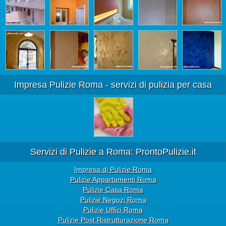
Impresa Pulizie Roma - servizi di pulizia per casa
Servizi di Pulizie a Roma: ProntoPulizie.it
Impresa di Pulizie Roma
Pulizie Appartamenti Roma
Pulizie Casa Roma
Pulizie Negozi Roma
Pulizie Uffici Roma
Pulizie Post Ristrutturazione Roma