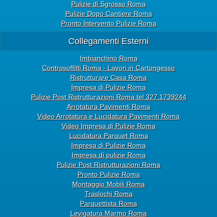
Pulizie di Sgrosso Roma
Pulizie Dopo Cantiere Roma
Pronto Intervento Pulizie Roma
Collegamenti Esterni
Imbianchino Roma
Controsoffitti Roma - Lavori in Cartongesso
Ristrutturare Casa Roma
Impresa di Pulizie Roma
Pulizie Post Ristrutturazioni Roma tel 327.1739244
Arrotatura Pavimenti Roma
Video Arrotatura e Lucidatura Pavimenti Roma
Video Impresa di Pulizie Roma
Lucidatura Parquet Roma
Impresa di Pulizie Roma
Impresa di pulizie Roma
Pulizie Post Ristrutturazioni Roma
Pronto Pulizie Roma
Montaggio Mobili Roma
Traslochi Roma
Parquettista Roma
Levigatura Marmo Roma