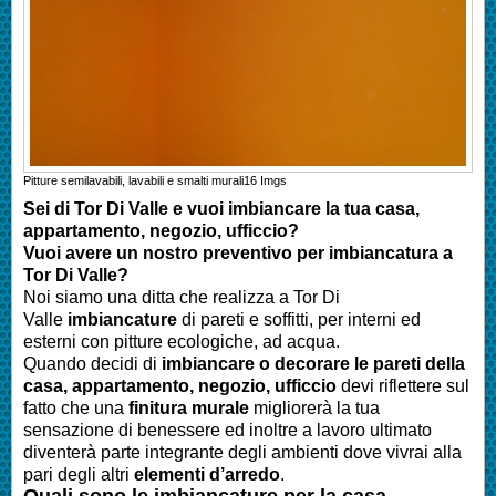
Pitture semilavabili, lavabili e smalti murali
16
Imgs
Sei di
Tor Di Valle
e vuoi imbiancare la tua casa,
appartamento, negozio, ufficcio?
Vuoi avere un nostro preventivo per imbiancatura a
Tor Di Valle?
Noi siamo una ditta che realizza a
Tor Di
Valle
imbiancature
di pareti e soffitti, per interni ed
esterni con pitture ecologiche, ad acqua.
Quando decidi di
imbianc
are o decorare le pareti della
casa
, appartamento, negozio, ufficcio
devi riflettere sul
fatto che una
finitura murale
migliorerà la tua
sensazione di benessere ed inoltre a lavoro ultimato
diventerà parte integrante degli ambienti dove vivrai alla
pari degli altri
elementi d’arredo
.
Quali sono le
imbianc
ature per la casa
,