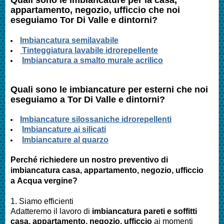
appartamento, negozio, ufficcio
che noi
eseguiamo
Tor Di Valle
e dintorni?
Imbianc
atura semilavabile
Tinteggiatura lavabile idrorepellente
Imbiancatura a smalto murale acrilico
Quali sono le
imbianc
ature per esterni che noi
eseguiamo a Tor Di Valle e dintorni?
I
mbianc
ature silossaniche idrorepellenti
Imbianc
ature ai silicati
Imbianc
ature al quarzo
Perché richiedere un nostro preventivo di
imbianc
atura casa
, appartamento, negozio, ufficcio
a
Acqua vergine
?
1. Siamo efficienti
Adatteremo il lavoro di
imbianc
atura pareti e soffitti
casa
, appartamento, negozio, ufficcio
ai momenti