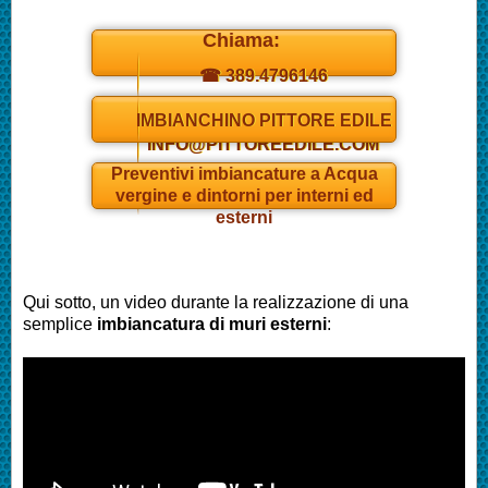
Chiama:
☎ 389.4796146
Daniel
IMBIANCHINO PITTORE EDILE
INFO@PITTOREEDILE.COM
Preventivi
imbianc
ature a Acqua
vergine e dintorni per interni ed
esterni
Qui sotto, un video durante la realizzazione di una
semplice
imbianc
atura di muri esterni
: