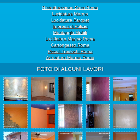
Ristrutturazione Casa Roma
Lucidatura Marmo
Lucidatura Parquet
Impresa di Pulizie
Montaggio Mobili
Lucidatura Marmo Roma
Cartongesso Roma
Piccoli Traslochi Roma
Arrotatura Marmo Roma
FOTO DI ALCUNI LAVORI