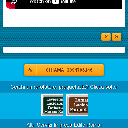
«
»
CHIAMA: 3894796146
Cerchi un arrotatore, parquettista? Clicca sotto.
Altri Servizi Impresa Edile Roma: