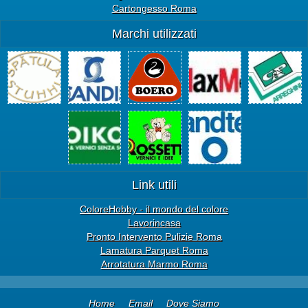
Cartongesso Roma
Marchi utilizzati
Link utili
ColoreHobby - il mondo del colore
Lavorincasa
Pronto Intervento Pulizie Roma
Lamatura Parquet Roma
Arrotatura Marmo Roma
Home
Email
Dove Siamo