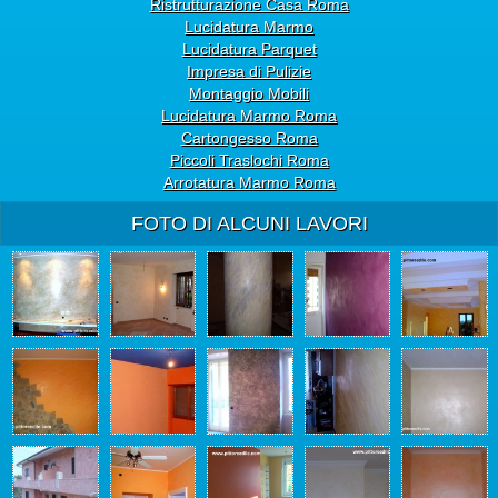
Ristrutturazione Casa Roma
Lucidatura Marmo
Lucidatura Parquet
Impresa di Pulizie
Montaggio Mobili
Lucidatura Marmo Roma
Cartongesso Roma
Piccoli Traslochi Roma
Arrotatura Marmo Roma
FOTO DI ALCUNI LAVORI