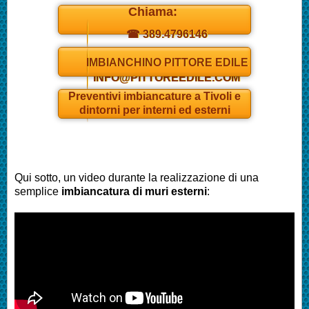
Chiama:
☎ 389.4796146
Daniel
IMBIANCHINO PITTORE EDILE
INFO@PITTOREEDILE.COM
Preventivi
imbianc
ature a Tivoli e
dintorni per interni ed esterni
Qui sotto, un video durante la realizzazione di una
semplice
imbianc
atura di muri esterni
: