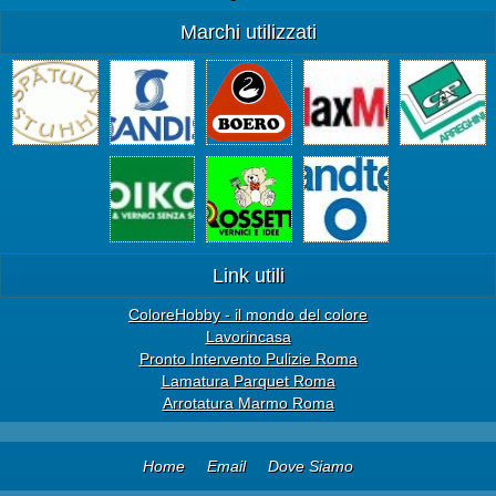
Marchi utilizzati
Link utili
ColoreHobby - il mondo del colore
Lavorincasa
Pronto Intervento Pulizie Roma
Lamatura Parquet Roma
Arrotatura Marmo Roma
Home
Email
Dove Siamo