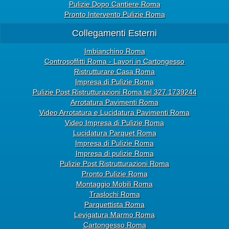
Pulizie Dopo Cantiere Roma
Pronto Intervento Pulizie Roma
Collegamenti Esterni
Imbianchino Roma
Controsoffitti Roma - Lavori in Cartongesso
Ristrutturare Casa Roma
Impresa di Pulizie Roma
Pulizie Post Ristrutturazioni Roma tel 327.1739244
Arrotatura Pavimenti Roma
Video Arrotatura e Lucidatura Pavimenti Roma
Video Impresa di Pulizie Roma
Lucidatura Parquet Roma
Impresa di Pulizie Roma
Impresa di pulizie Roma
Pulizie Post Ristrutturazioni Roma
Pronto Pulizie Roma
Montaggio Mobili Roma
Traslochi Roma
Parquettista Roma
Levigatura Marmo Roma
Cartongesso Roma