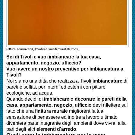
Pitture semilavabili, lavabili e smalti murali
16
Imgs
Sei di
Tivoli
e vuoi imbiancare la tua casa,
appartamento, negozio, ufficcio?
Vuoi avere un nostro preventivo per imbiancatura a
Tivoli
?
Noi siamo una ditta che realizza a Tivoli
imbiancature
di
pareti e soffitti, per interni ed esterni con pitture
ecologiche, ad acqua.
Quando decidi di
imbianc
are o decorare le pareti della
casa
, appartamento, negozio, ufficcio
devi riflettere sul
fatto che una
finitura murale
migliorerà la tua
sensazione di benessere ed inoltre a lavoro ultimato
diventerà parte integrante degli ambienti dove vivrai alla
pari degli altri
elementi d’arredo
.
Quali sono le
imbianc
ature per la casa
,