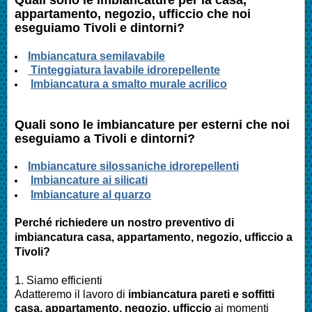
appartamento, negozio, ufficcio
che noi
eseguiamo Tivoli e dintorni?
Imbianc
atura semilavabile
Tinteggiatura lavabile idrorepellente
Imbiancatura a smalto murale acrilico
Quali sono le
imbianc
ature per esterni che noi
eseguiamo a Tivoli e dintorni?
I
mbianc
ature silossaniche idrorepellenti
Imbianc
ature ai silicati
Imbianc
ature al quarzo
Perché richiedere un nostro preventivo di
imbianc
atura casa
, appartamento, negozio, ufficcio
a
Tivoli?
1. Siamo efficienti
Adatteremo il lavoro di
imbianc
atura pareti e soffitti
casa
, appartamento, negozio, ufficcio
ai momenti