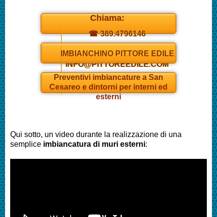
Chiama:
☎ 389.4796146
Daniel
IMBIANCHINO PITTORE EDILE
INFO@PITTOREEDILE.COM
Preventivi
imbianc
ature a San
Cesareo e dintorni per interni ed
esterni
Qui sotto, un video durante la realizzazione di una
semplice
imbianc
atura di muri esterni
: