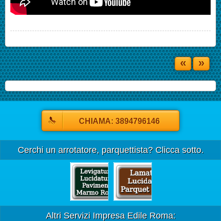
«
»
CHIAMA: 3894796146
Cerchi un arrotatore, parquettista? Clicca sotto.
Altri Servizi Impresa Edile Roma: