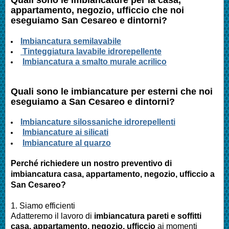
appartamento, negozio, ufficcio
che noi
eseguiamo San Cesareo e dintorni?
Imbianc
atura semilavabile
Tinteggiatura lavabile idrorepellente
Imbiancatura a smalto murale acrilico
Quali sono le
imbianc
ature per esterni che noi
eseguiamo a
San Cesareo
e dintorni?
I
mbianc
ature silossaniche idrorepellenti
Imbianc
ature ai silicati
Imbianc
ature al quarzo
Perché richiedere un nostro preventivo di
imbianc
atura casa
, appartamento, negozio, ufficcio
a
San Cesareo
?
1. Siamo efficienti
Adatteremo il lavoro di
imbianc
atura pareti e soffitti
casa
, appartamento, negozio, ufficcio
ai momenti