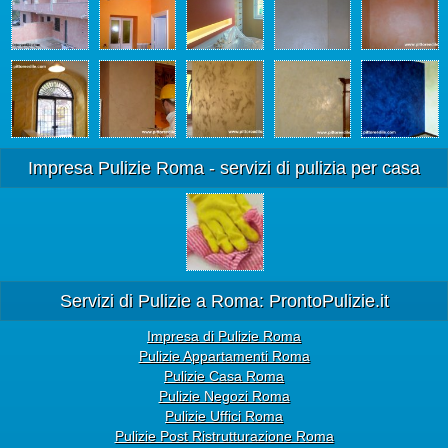
Impresa Pulizie Roma - servizi di pulizia per casa
Servizi di Pulizie a Roma: ProntoPulizie.it
Impresa di Pulizie Roma
Pulizie Appartamenti Roma
Pulizie Casa Roma
Pulizie Negozi Roma
Pulizie Uffici Roma
Pulizie Post Ristrutturazione Roma