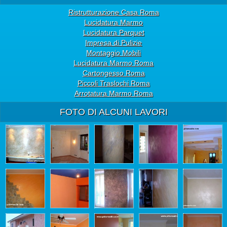
Ristrutturazione Casa Roma
Lucidatura Marmo
Lucidatura Parquet
Impresa di Pulizie
Montaggio Mobili
Lucidatura Marmo Roma
Cartongesso Roma
Piccoli Traslochi Roma
Arrotatura Marmo Roma
FOTO DI ALCUNI LAVORI