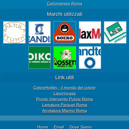
Cartongesso Roma
Marchi utilizzati
Link utili
ColoreHobby - il mondo del colore
Lavorincasa
Pronto Intervento Pulizie Roma
Lamatura Parquet Roma
Arrotatura Marmo Roma
Home
Email
Dove Siamo