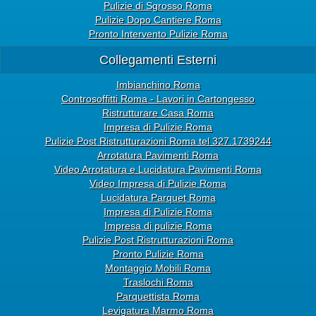
Pulizie di Sgrosso Roma
Pulizie Dopo Cantiere Roma
Pronto Intervento Pulizie Roma
Collegamenti Esterni
Imbianchino Roma
Controsoffitti Roma - Lavori in Cartongesso
Ristrutturare Casa Roma
Impresa di Pulizie Roma
Pulizie Post Ristrutturazioni Roma tel 327.1739244
Arrotatura Pavimenti Roma
Video Arrotatura e Lucidatura Pavimenti Roma
Video Impresa di Pulizie Roma
Lucidatura Parquet Roma
Impresa di Pulizie Roma
Impresa di pulizie Roma
Pulizie Post Ristrutturazioni Roma
Pronto Pulizie Roma
Montaggio Mobili Roma
Traslochi Roma
Parquettista Roma
Levigatura Marmo Roma