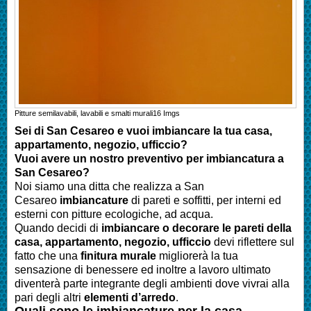
Pitture semilavabili, lavabili e smalti murali
16
Imgs
Sei di
San Cesareo
e vuoi imbiancare la tua casa,
appartamento, negozio, ufficcio?
Vuoi avere un nostro preventivo per imbiancatura a
San Cesareo
?
Noi siamo una ditta che realizza a
San
Cesareo
imbiancature
di pareti e soffitti, per interni ed
esterni con pitture ecologiche, ad acqua.
Quando decidi di
imbianc
are o decorare le pareti della
casa
, appartamento, negozio, ufficcio
devi riflettere sul
fatto che una
finitura murale
migliorerà la tua
sensazione di benessere ed inoltre a lavoro ultimato
diventerà parte integrante degli ambienti dove vivrai alla
pari degli altri
elementi d’arredo
.
Quali sono le
imbianc
ature per la casa
,