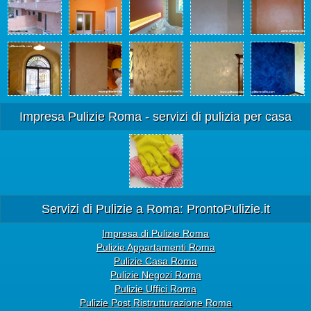
Impresa Pulizie Roma - servizi di pulizia per casa
Servizi di Pulizie a Roma: ProntoPulizie.it
Impresa di Pulizie Roma
Pulizie Appartamenti Roma
Pulizie Casa Roma
Pulizie Negozi Roma
Pulizie Uffici Roma
Pulizie Post Ristrutturazione Roma