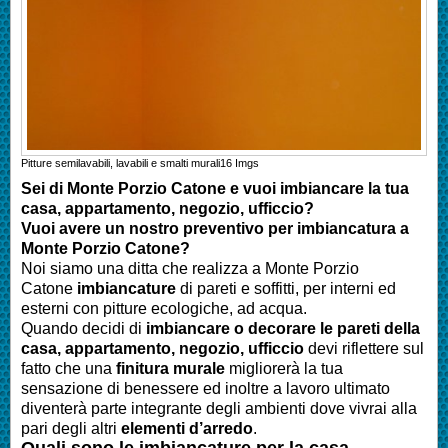
Pitture semilavabili, lavabili e smalti murali
16
Imgs
Sei di
Monte Porzio Catone
e vuoi imbiancare la tua
casa, appartamento, negozio, ufficcio?
Vuoi avere un nostro preventivo per imbiancatura a
Monte Porzio Catone
?
Noi siamo una ditta che realizza a
Monte Porzio
Catone
imbiancature
di pareti e soffitti, per interni ed
esterni con pitture ecologiche, ad acqua.
Quando decidi di
imbianc
are o decorare le pareti della
casa
, appartamento, negozio, ufficcio
devi riflettere sul
fatto che una
finitura murale
migliorerà la tua
sensazione di benessere ed inoltre a lavoro ultimato
diventerà parte integrante degli ambienti dove vivrai alla
pari degli altri
elementi d’arredo
.
Quali sono le
imbianc
ature per la casa
,