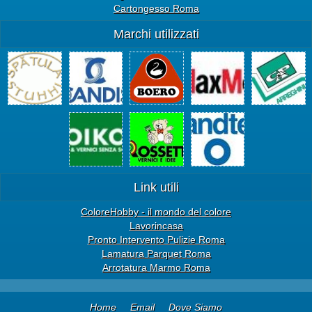
Cartongesso Roma
Marchi utilizzati
Link utili
ColoreHobby - il mondo del colore
Lavorincasa
Pronto Intervento Pulizie Roma
Lamatura Parquet Roma
Arrotatura Marmo Roma
Home
Email
Dove Siamo