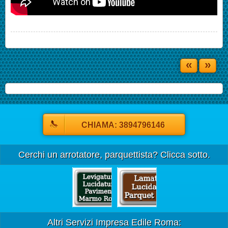
«
»
CHIAMA: 3894796146
Cerchi un arrotatore, parquettista? Clicca sotto.
Altri Servizi Impresa Edile Roma: