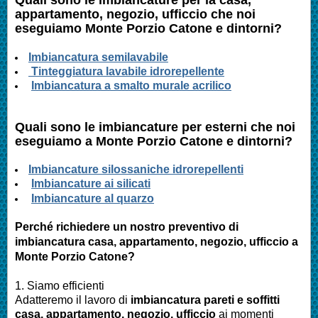
appartamento, negozio, ufficcio
che noi
eseguiamo
Monte Porzio Catone
e dintorni?
Imbianc
atura semilavabile
Tinteggiatura lavabile idrorepellente
Imbiancatura a smalto murale acrilico
Quali sono le
imbianc
ature per esterni che noi
eseguiamo a
Monte Porzio Catone
e dintorni?
I
mbianc
ature silossaniche idrorepellenti
Imbianc
ature ai silicati
Imbianc
ature al quarzo
Perché richiedere un nostro preventivo di
imbianc
atura casa
, appartamento, negozio, ufficcio
a
Monte Porzio Catone
?
1. Siamo efficienti
Adatteremo il lavoro di
imbianc
atura pareti e soffitti
casa
, appartamento, negozio, ufficcio
ai momenti