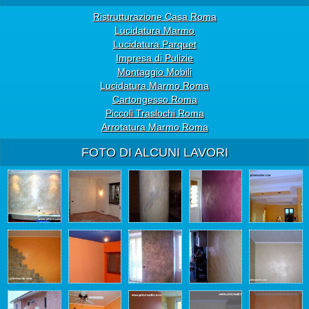
Ristrutturazione Casa Roma
Lucidatura Marmo
Lucidatura Parquet
Impresa di Pulizie
Montaggio Mobili
Lucidatura Marmo Roma
Cartongesso Roma
Piccoli Traslochi Roma
Arrotatura Marmo Roma
FOTO DI ALCUNI LAVORI