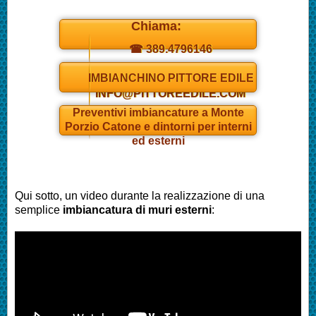
Chiama:
☎ 389.4796146
Daniel
IMBIANCHINO PITTORE EDILE
INFO@PITTOREEDILE.COM
Preventivi
imbianc
ature a
Monte
Porzio Catone
e dintorni per interni
ed esterni
Qui sotto, un video durante la realizzazione di una
semplice
imbianc
atura di muri esterni
: