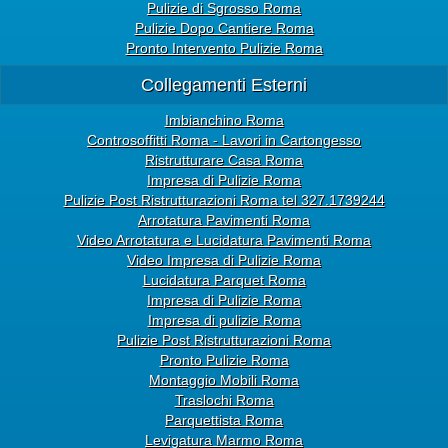
Pulizie di Sgrosso Roma
Pulizie Dopo Cantiere Roma
Pronto Intervento Pulizie Roma
Collegamenti Esterni
Imbianchino Roma
Controsoffitti Roma - Lavori in Cartongesso
Ristrutturare Casa Roma
Impresa di Pulizie Roma
Pulizie Post Ristrutturazioni Roma tel 327.1739244
Arrotatura Pavimenti Roma
Video Arrotatura e Lucidatura Pavimenti Roma
Video Impresa di Pulizie Roma
Lucidatura Parquet Roma
Impresa di Pulizie Roma
Impresa di pulizie Roma
Pulizie Post Ristrutturazioni Roma
Pronto Pulizie Roma
Montaggio Mobili Roma
Traslochi Roma
Parquettista Roma
Levigatura Marmo Roma