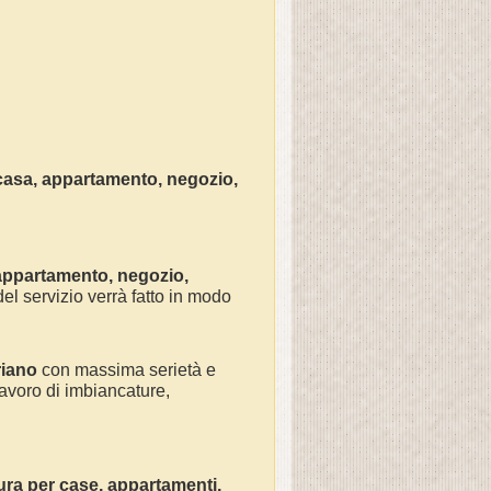
casa
, appartamento, negozio,
 appartamento, negozio,
el servizio verrà fatto in modo
riano
con massima serietà e
avoro di
imbiancature,
ura
per
case, appartamenti,