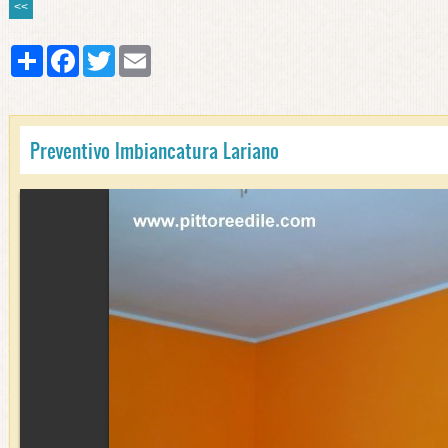
<<
Share
Facebook
Twitter
Email
Preventivo Imbiancatura Lariano