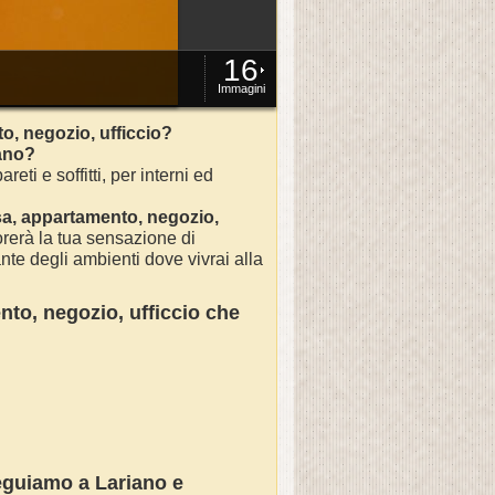
16
Immagini
o, negozio, ufficcio?
ano
?
areti e soffitti, per interni ed
sa
, appartamento, negozio,
rerà la tua sensazione di
nte degli ambienti dove vivrai alla
nto, negozio, ufficcio
che
seguiamo a
Lariano
e