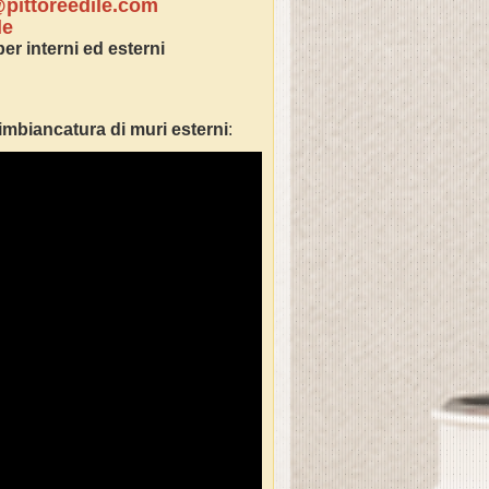
pittoreedile.com
le
per interni ed esterni
imbianc
atura di muri esterni
: