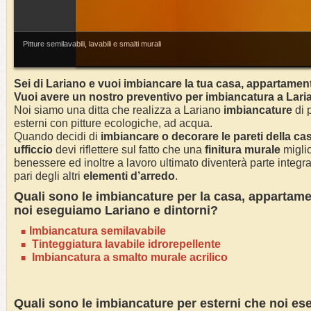
Pitture semilavabili, lavabili e smalti murali
Sei di
Lariano
e vuoi imbiancare la tua casa, appartament
Vuoi avere un nostro preventivo per imbiancatura a
Lari
Noi siamo una ditta che realizza a
Lariano
imbiancature
di p
esterni con pitture ecologiche, ad acqua.
Quando decidi di
imbianc
are o decorare le pareti della ca
ufficcio
devi riflettere sul fatto che una
finitura murale
miglio
benessere ed inoltre a lavoro ultimato diventerà parte integra
pari degli altri
elementi d’arredo
.
Quali sono le
imbianc
ature per la casa
, appartame
noi eseguiamo Lariano
e dintorni?
Imbianc
atura semilavabile
Tinteggiatura lavabile idrorepellente
Imbiancatura a smalto murale acrilico
Quali sono le
imbianc
ature per esterni che noi e