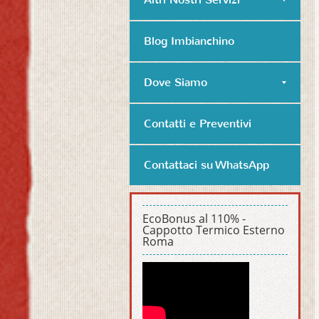
Blog Imbianchino
Dove Siamo
Contatti e Preventivi
Contattaci su WhatsApp
EcoBonus al 110% -
Cappotto Termico Esterno
Roma