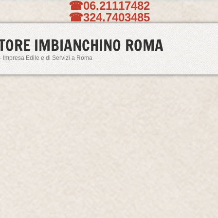
☎06.21117482
☎324.7403485
TORE IMBIANCHINO ROMA
- Impresa Edile e di Servizi a Roma