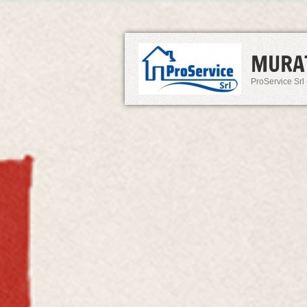
MURA
ProService Srl 