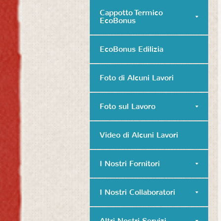
Cappotto Termico
EcoBonus
EcoBonus Edilizia
Foto di Alcuni Lavori
Foto sul Lavoro
Video di Alcuni Lavori
I Nostri Fornitori
I Nostri Collaboratori
Altri Nostri Servizi