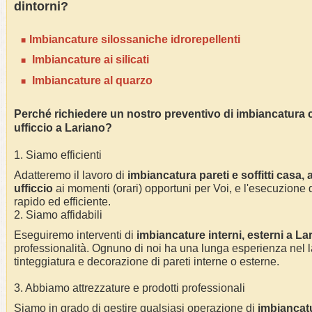
dintorni?
I
mbianc
ature silossaniche idrorepellenti
Imbianc
ature ai silicati
Imbianc
ature al quarzo
Perché richiedere un nostro preventivo di
imbianc
atura 
ufficcio
a
Lariano
?
1. Siamo efficienti
Adatteremo il lavoro di
imbianc
atura pareti e soffitti casa
,
ufficcio
ai momenti (orari) opportuni per Voi, e l'esecuzione d
rapido ed efficiente.
2. Siamo affidabili
Eseguiremo interventi di
imbianc
ature interni, esterni a
La
professionalità.
Ognuno di noi ha una lunga esperienza nel l
tinteggiatura e decorazione di pareti interne o esterne
.
3. Abbiamo attrezzature e prodotti professionali
Siamo in grado di gestire qualsiasi operazione di
imbianc
at