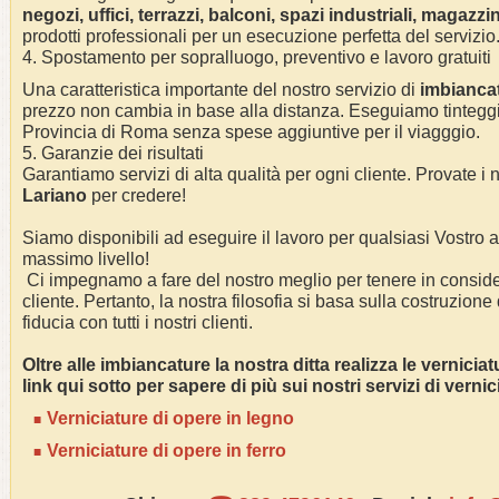
negozi, uffici, terrazzi, balconi, spazi industriali, magazzin
prodotti professionali per un esecuzione perfetta del servizio
4. Spostamento per sopralluogo, preventivo e lavoro gratuiti
Una caratteristica importante del nostro servizio di
imbianc
a
prezzo non cambia in base alla distanza. Eseguiamo
tintegg
Provincia di Roma
senza spese aggiuntive per il viagggio.
5. Garanzie dei risultati
Garantiamo servizi di alta qualità per ogni cliente. Provate i n
Lariano
per credere!
Siamo disponibili ad eseguire il lavoro per qualsiasi Vostro
massimo livello!
Ci impegnamo a fare del nostro meglio per tenere in conside
cliente. Pertanto, la nostra filosofia si basa sulla costruzione
fiducia con tutti i nostri clienti.
Oltre alle
imbianc
ature la nostra ditta realizza le vernicia
link qui sotto per sapere di più sui nostri servizi di verni
Verniciature di opere in legno
Verniciature di opere in ferro