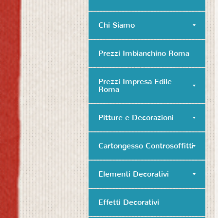
Chi Siamo
Prezzi Imbianchino Roma
Prezzi Impresa Edile
Roma
Pitture e Decorazioni
Cartongesso Controsoffitti
Elementi Decorativi
Effetti Decorativi