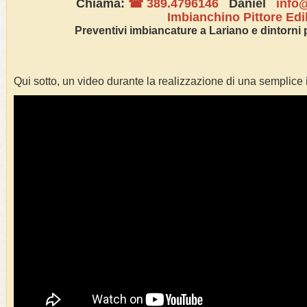
Chiama:
☎ 389.4796146
Daniel
info@
Imbianchino Pittore Edi
Preventivi
imbianc
ature a
Lariano
e dintorni 
Qui sotto, un video durante la realizzazione di una semplice