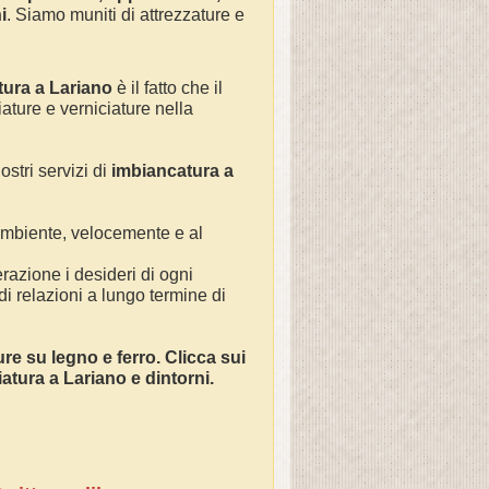
i
. Siamo muniti di attrezzature e
.
tura a
Lariano
è il fatto che il
iature e verniciature nella
ostri servizi di
imbianc
atura a
 ambiente, velocemente e al
razione i desideri di ogni
 di relazioni a lungo termine di
ture su legno e ferro. Clicca sui
ciatura a
Lariano
e dintorni.