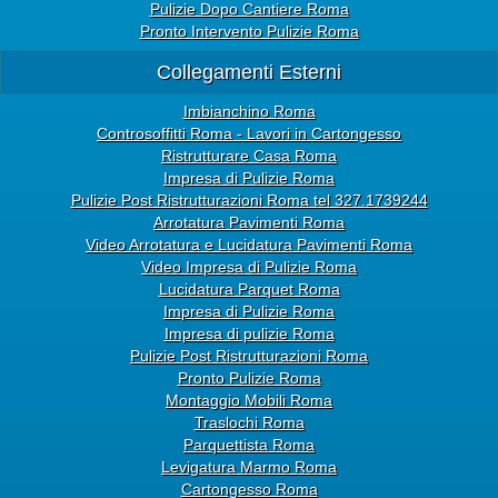
Pulizie Dopo Cantiere Roma
Pronto Intervento Pulizie Roma
Collegamenti Esterni
Imbianchino Roma
Controsoffitti Roma - Lavori in Cartongesso
Ristrutturare Casa Roma
Impresa di Pulizie Roma
Pulizie Post Ristrutturazioni Roma tel 327.1739244
Arrotatura Pavimenti Roma
Video Arrotatura e Lucidatura Pavimenti Roma
Video Impresa di Pulizie Roma
Lucidatura Parquet Roma
Impresa di Pulizie Roma
Impresa di pulizie Roma
Pulizie Post Ristrutturazioni Roma
Pronto Pulizie Roma
Montaggio Mobili Roma
Traslochi Roma
Parquettista Roma
Levigatura Marmo Roma
Cartongesso Roma