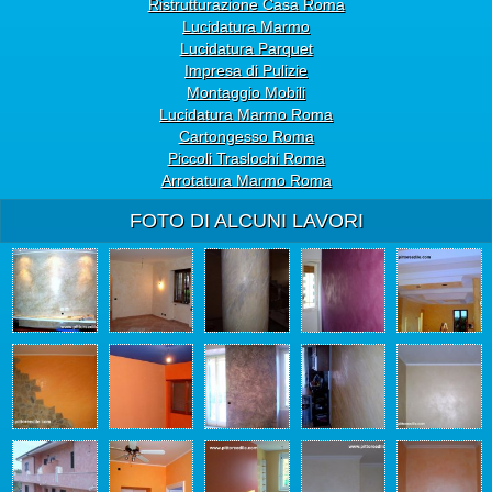
Ristrutturazione Casa Roma
Lucidatura Marmo
Lucidatura Parquet
Impresa di Pulizie
Montaggio Mobili
Lucidatura Marmo Roma
Cartongesso Roma
Piccoli Traslochi Roma
Arrotatura Marmo Roma
FOTO DI ALCUNI LAVORI