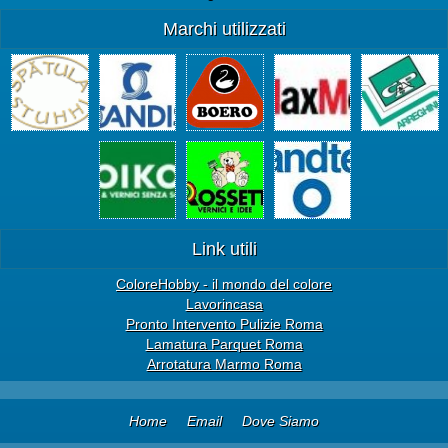
Marchi utilizzati
Link utili
ColoreHobby - il mondo del colore
Lavorincasa
Pronto Intervento Pulizie Roma
Lamatura Parquet Roma
Arrotatura Marmo Roma
Home
Email
Dove Siamo