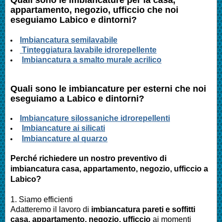
appartamento, negozio, ufficcio
che noi
eseguiamo
Labico
e dintorni?
Imbianc
atura semilavabile
Tinteggiatura lavabile idrorepellente
Imbiancatura a smalto murale acrilico
Quali sono le
imbianc
ature per esterni che noi
eseguiamo a
Labico
e dintorni?
I
mbianc
ature silossaniche idrorepellenti
Imbianc
ature ai silicati
Imbianc
ature al quarzo
Perché richiedere un nostro preventivo di
imbianc
atura casa
, appartamento, negozio, ufficcio
a
Labico
?
1. Siamo efficienti
Adatteremo il lavoro di
imbianc
atura pareti e soffitti
casa
, appartamento, negozio, ufficcio
ai momenti