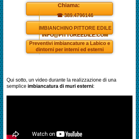
Chiama:
☎ 389.4796146
Daniel
IMBIANCHINO PITTORE EDILE
INFO@PITTOREEDILE.COM
Preventivi
imbianc
ature a
Labico
e
dintorni per interni ed esterni
Qui sotto, un video durante la realizzazione di una
semplice
imbianc
atura di muri esterni
: