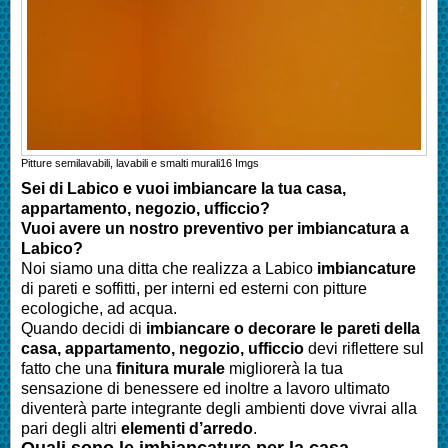
Pitture semilavabili, lavabili e smalti murali
16
Imgs
Sei di Labico e vuoi imbiancare la tua casa,
appartamento, negozio, ufficcio?
Vuoi avere un nostro preventivo per imbiancatura a
Labico
?
Noi siamo una ditta che realizza a Labico
imbiancature
di pareti e soffitti, per interni ed esterni con pitture
ecologiche, ad acqua.
Quando decidi di
imbianc
are o decorare le pareti della
casa
, appartamento, negozio, ufficcio
devi riflettere sul
fatto che una
finitura murale
migliorerà la tua
sensazione di benessere ed inoltre a lavoro ultimato
diventerà parte integrante degli ambienti dove vivrai alla
pari degli altri
elementi d’arredo
.
Quali sono le
imbianc
ature per la casa
,