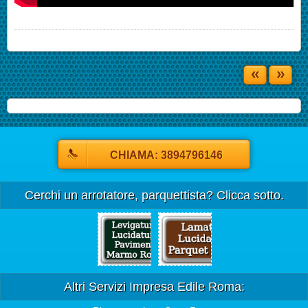
«
»
CHIAMA: 3894796146
Cerchi un arrotatore, parquettista? Clicca sotto.
Altri Servizi Impresa Edile Roma: